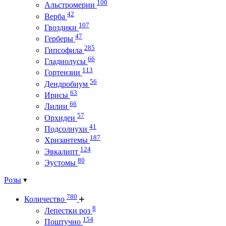
100
Альстромерии
42
Верба
107
Гвоздики
47
Герберы
285
Гипсофила
66
Гладиолусы
113
Гортензии
56
Дендробиум
63
Ирисы
66
Лилии
57
Орхидеи
41
Подсолнухи
187
Хризантемы
124
Эвкалипт
80
Эустомы
Розы
780
Количество
8
Лепестки роз
154
Поштучно