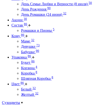
50
День Семьи Любви и Верности (8 июля)
90
День Рождения
32
День Ромашки (24 июня)
30
Акции
86
Состав
5
Ромашки и Пионы
86
Кому
32
Маме
73
Девушке
90
Бабушке
86
Упаковка
86
Букет
4
Корзина
8
Коробка
8
Шляпная Коробка
86
Цвет
32
Белый
32
Желтый
Сухоцветы