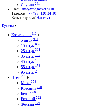
291
Скучаю
Email:
info@megacvet24.ru
Телефон
+7 (495) 120-24-30
Есть вопросы?
Написать
Букеты
610
Количество
930
5 штук
606
15 штук
304
25 штук
155
35 штук
10
45 штук
178
55 штук
2
95 штук
610
Цвет
358
Микс
250
Красный
695
Белый
522
Розовый
179
Желтый