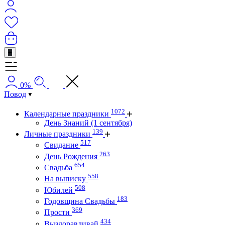
+
0%
Повод
1072
Календарные праздники
День Знаний (1 сентября)
139
Личные праздники
517
Свидание
263
День Рождения
654
Свадьба
558
На выписку
508
Юбилей
183
Годовщина Свадьбы
369
Прости
434
Выздоравливай