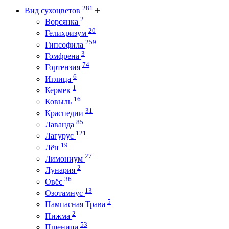
281
Вид сухоцветов
2
Ворсянка
20
Гелихризум
259
Гипсофила
3
Гомфрена
74
Гортензия
6
Иглица
1
Кермек
16
Ковыль
31
Краспедии
85
Лаванда
121
Лагурус
19
Лён
27
Лимониум
2
Лунария
36
Овёс
13
Озотамнус
5
Пампасная Трава
2
Пижма
53
Пшеница