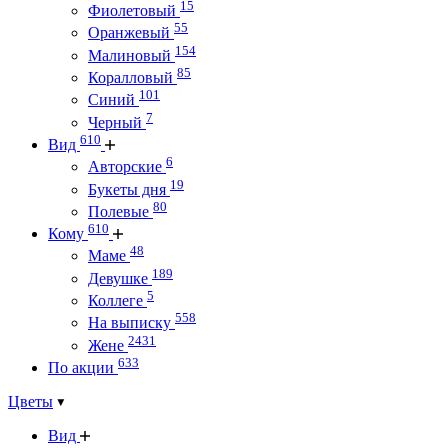
15
Фиолетовый
55
Оранжевый
154
Малиновый
85
Коралловый
101
Синий
7
Черный
610
Вид
6
Авторские
19
Букеты дня
80
Полевые
610
Кому
48
Маме
189
Девушке
5
Коллеге
558
На выписку
2431
Жене
633
По акции
Цветы
Вид