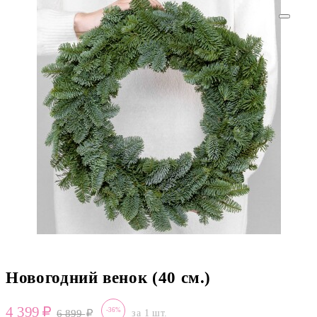
Новогодний венок (40 см.)
4 399
-36%
6 899
за 1 шт.