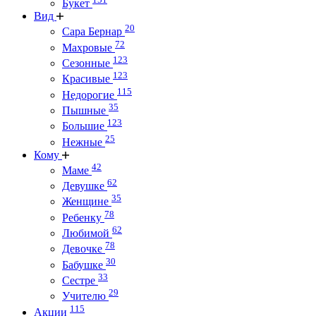
Букет
Вид
20
Сара Бернар
72
Махровые
123
Сезонные
123
Красивые
115
Недорогие
35
Пышные
123
Большие
25
Нежные
Кому
42
Маме
62
Девушке
35
Женщине
78
Ребенку
62
Любимой
78
Девочке
30
Бабушке
33
Сестре
29
Учителю
115
Акции