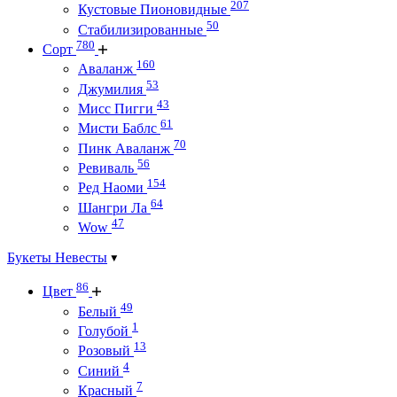
207
Кустовые Пионовидные
50
Стабилизированные
780
Сорт
160
Аваланж
53
Джумилия
43
Мисс Пигги
61
Мисти Баблс
70
Пинк Аваланж
56
Ревиваль
154
Ред Наоми
64
Шангри Ла
47
Wow
Букеты Невесты
86
Цвет
49
Белый
1
Голубой
13
Розовый
4
Синий
7
Красный