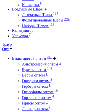
8
Конверты
Воздушные Шары
129
Латексные Шары
294
Фольгированные Шары
138
Наборы Шаров
Калькулятор
7
Упаковка
Траур
Опт
246
Виды цветов оптом
3
Альстромерия оптом
148
Букеты оптом
1
Вербы оптом
3
Гвоздики оптом
1
Герберы оптом
19
Гипсофилы оптом
4
Гортензии оптом
1
Ирисы оптом
8
Лаванда оптом