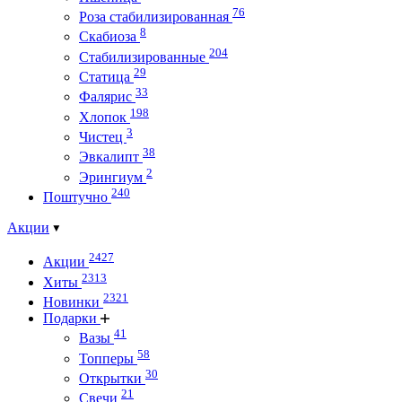
76
Роза стабилизированная
8
Скабиоза
204
Стабилизированные
29
Статица
33
Фалярис
198
Хлопок
3
Чистец
38
Эвкалипт
2
Эрингиум
240
Поштучно
Акции
2427
Акции
2313
Хиты
2321
Новинки
Подарки
41
Вазы
58
Топперы
30
Открытки
21
Свечи