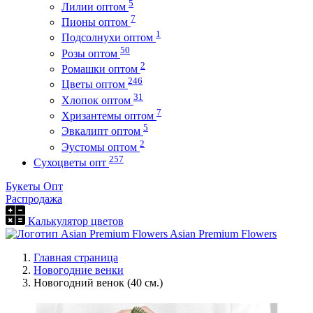
5
Лилии оптом
7
Пионы оптом
1
Подсолнухи оптом
50
Розы оптом
2
Ромашки оптом
246
Цветы оптом
31
Хлопок оптом
7
Хризантемы оптом
5
Эвкалипт оптом
2
Эустомы оптом
257
Сухоцветы опт
Букеты Опт
Распродажа
Калькулятор цветов
Asian Premium Flowers
Главная страница
Новогодние венки
Новогодний венок (40 см.)