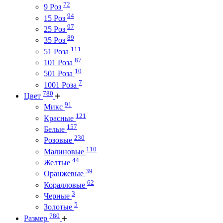
72
9 Роз
94
15 Роз
97
25 Роз
89
35 Роз
111
51 Роза
87
101 Роза
10
501 Роза
7
1001 Роза
780
Цвет
91
Микс
121
Красные
157
Белые
230
Розовые
110
Малиновые
44
Желтые
39
Оранжевые
62
Коралловые
3
Черные
5
Золотые
780
Размер