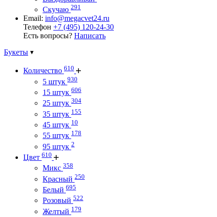
291
Скучаю
Email:
info@megacvet24.ru
Телефон
+7 (495) 120-24-30
Есть вопросы?
Написать
Букеты
610
Количество
930
5 штук
606
15 штук
304
25 штук
155
35 штук
10
45 штук
178
55 штук
2
95 штук
610
Цвет
358
Микс
250
Красный
695
Белый
522
Розовый
179
Желтый