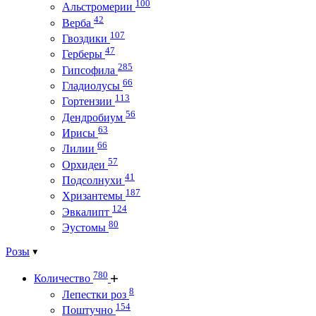
100
Альстромерии
42
Верба
107
Гвоздики
47
Герберы
285
Гипсофила
66
Гладиолусы
113
Гортензии
56
Дендробиум
63
Ирисы
66
Лилии
57
Орхидеи
41
Подсолнухи
187
Хризантемы
124
Эвкалипт
80
Эустомы
Розы
780
Количество
8
Лепестки роз
154
Поштучно