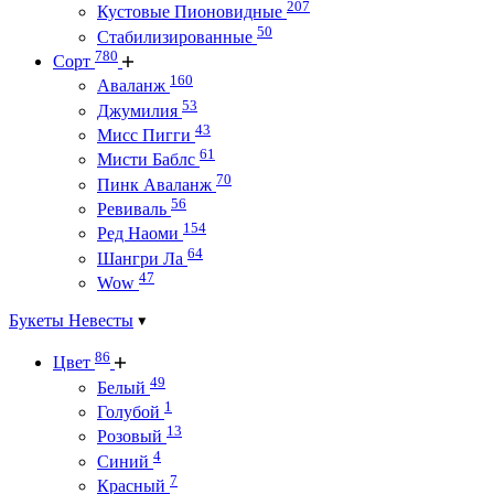
207
Кустовые Пионовидные
50
Стабилизированные
780
Сорт
160
Аваланж
53
Джумилия
43
Мисс Пигги
61
Мисти Баблс
70
Пинк Аваланж
56
Ревиваль
154
Ред Наоми
64
Шангри Ла
47
Wow
Букеты Невесты
86
Цвет
49
Белый
1
Голубой
13
Розовый
4
Синий
7
Красный