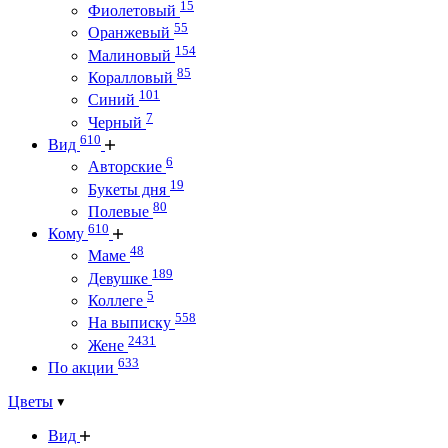
15
Фиолетовый
55
Оранжевый
154
Малиновый
85
Коралловый
101
Синий
7
Черный
610
Вид
6
Авторские
19
Букеты дня
80
Полевые
610
Кому
48
Маме
189
Девушке
5
Коллеге
558
На выписку
2431
Жене
633
По акции
Цветы
Вид