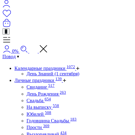
+
0%
Повод
1072
Календарные праздники
День Знаний (1 сентября)
139
Личные праздники
517
Свидание
263
День Рождения
654
Свадьба
558
На выписку
508
Юбилей
183
Годовщина Свадьбы
369
Прости
434
Выздоравливай