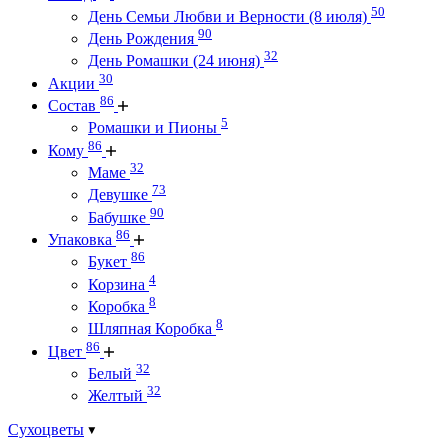
50
День Семьи Любви и Верности (8 июля)
90
День Рождения
32
День Ромашки (24 июня)
30
Акции
86
Состав
5
Ромашки и Пионы
86
Кому
32
Маме
73
Девушке
90
Бабушке
86
Упаковка
86
Букет
4
Корзина
8
Коробка
8
Шляпная Коробка
86
Цвет
32
Белый
32
Желтый
Сухоцветы