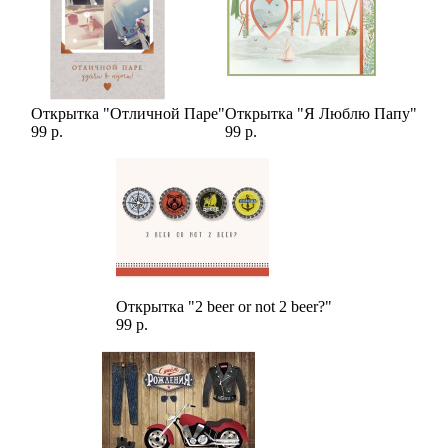
Но это еще не все! Наш опытный флорист, который
занимается составлением букетов уже более 10 лет, подобрал
специальную ленту для этой композиции. Она прекрасно
подчеркивает красоту пионов, добавляя еще больше шарма
этому букету.
Открытка "Отличной Паре"
Открытка "Я Люблю Папу"
99 р.
99 р.
И самое лучшее - это
букет
, который может выражать
множество эмоций. Он идеально подходит для того, чтобы
подарить своей любимой в День Рождения, в День Святого
Валентина или просто так, чтобы сказать "я люблю тебя". В
этом букете заключено много тепла и любви, и мы уверены,
что он принесет множество улыбок и положительных эмоций
своему получателю.
Открытка "2 beer or not 2 beer?"
Не упустите свой шанс сделать близкому человеку приятный
99 р.
сюрприз, заказав этот прекрасный букет. Заказать его можно
прямо сейчас на нашем сайте или позвонив по телефону,
который вы можете найти на нашем сайте. Мы гарантируем,
что полученный вами букет будет точной копией того, что вы
видите на фото, и доставлен вовремя в любое удобное для вас
место.