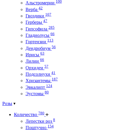
100
Альстромерии
42
Верба
107
Гвоздики
47
Герберы
285
Гипсофила
66
Гладиолусы
113
Гортензии
56
Дендробиум
63
Ирисы
66
Лилии
57
Орхидеи
41
Подсолнухи
187
Хризантемы
124
Эвкалипт
80
Эустомы
Розы
780
Количество
8
Лепестки роз
154
Поштучно