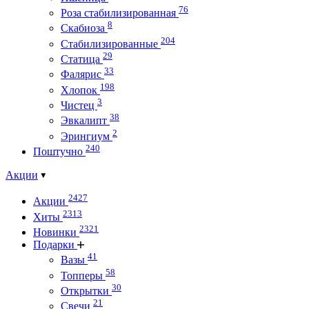
76
Роза стабилизированная
8
Скабиоза
204
Стабилизированные
29
Статица
33
Фалярис
198
Хлопок
3
Чистец
38
Эвкалипт
2
Эрингиум
240
Поштучно
Акции
2427
Акции
2313
Хиты
2321
Новинки
Подарки
41
Вазы
58
Топперы
30
Открытки
21
Свечи