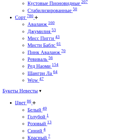
207
Кустовые Пионовидные
50
Стабилизированные
780
Сорт
160
Аваланж
53
Джумилия
43
Мисс Пигги
61
Мисти Баблс
70
Пинк Аваланж
56
Ревиваль
154
Ред Наоми
64
Шангри Ла
47
Wow
Букеты Невесты
86
Цвет
49
Белый
1
Голубой
13
Розовый
4
Синий
7
Красный