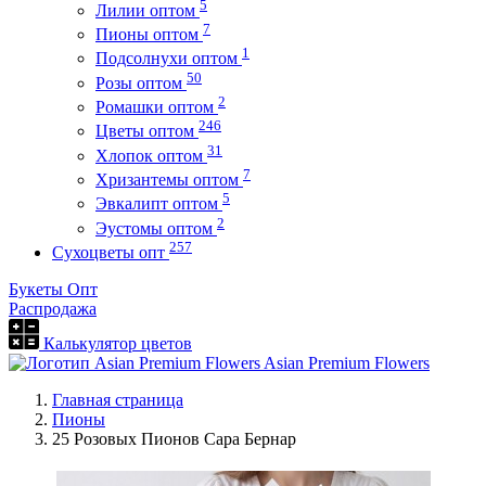
5
Лилии оптом
7
Пионы оптом
1
Подсолнухи оптом
50
Розы оптом
2
Ромашки оптом
246
Цветы оптом
31
Хлопок оптом
7
Хризантемы оптом
5
Эвкалипт оптом
2
Эустомы оптом
257
Сухоцветы опт
Букеты Опт
Распродажа
Калькулятор цветов
Asian Premium Flowers
Главная страница
Пионы
25 Розовых Пионов Сара Бернар