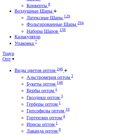
8
Конверты
Воздушные Шары
129
Латексные Шары
294
Фольгированные Шары
138
Наборы Шаров
Калькулятор
7
Упаковка
Траур
Опт
246
Виды цветов оптом
3
Альстромерия оптом
148
Букеты оптом
1
Вербы оптом
3
Гвоздики оптом
1
Герберы оптом
19
Гипсофилы оптом
4
Гортензии оптом
1
Ирисы оптом
8
Лаванда оптом