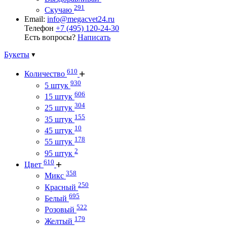
291
Скучаю
Email:
info@megacvet24.ru
Телефон
+7 (495) 120-24-30
Есть вопросы?
Написать
Букеты
610
Количество
930
5 штук
606
15 штук
304
25 штук
155
35 штук
10
45 штук
178
55 штук
2
95 штук
610
Цвет
358
Микс
250
Красный
695
Белый
522
Розовый
179
Желтый