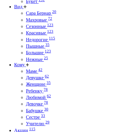
Букет
Вид
20
Сара Бернар
72
Махровые
123
Сезонные
123
Красивые
115
Недорогие
35
Пышные
123
Большие
25
Нежные
Кому
42
Маме
62
Девушке
35
Женщине
78
Ребенку
62
Любимой
78
Девочке
30
Бабушке
33
Сестре
29
Учителю
115
Акции