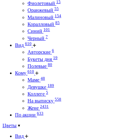
15
Фиолетовый
55
Оранжевый
154
Малиновый
85
Коралловый
101
Синий
7
Черный
610
Вид
6
Авторские
19
Букеты дня
80
Полевые
610
Кому
48
Маме
189
Девушке
5
Коллеге
558
На выписку
2431
Жене
633
По акции
Цветы
Вид