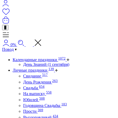
+
0%
Повод
1072
Календарные праздники
День Знаний (1 сентября)
139
Личные праздники
517
Свидание
263
День Рождения
654
Свадьба
558
На выписку
508
Юбилей
183
Годовщина Свадьбы
369
Прости
434
Выздоравливай