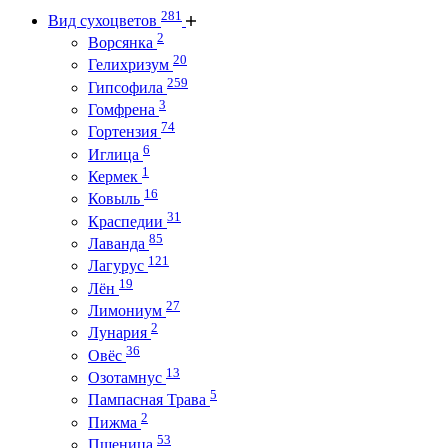
281
Вид сухоцветов
2
Ворсянка
20
Гелихризум
259
Гипсофила
3
Гомфрена
74
Гортензия
6
Иглица
1
Кермек
16
Ковыль
31
Краспедии
85
Лаванда
121
Лагурус
19
Лён
27
Лимониум
2
Лунария
36
Овёс
13
Озотамнус
5
Пампасная Трава
2
Пижма
53
Пшеница