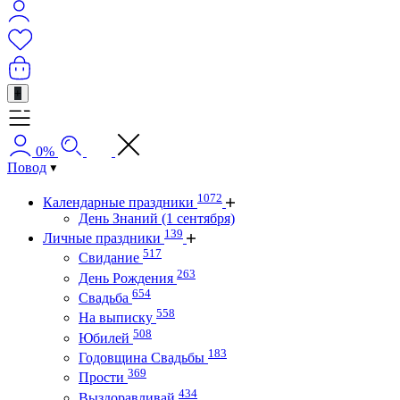
+
0%
Повод
1072
Календарные праздники
День Знаний (1 сентября)
139
Личные праздники
517
Свидание
263
День Рождения
654
Свадьба
558
На выписку
508
Юбилей
183
Годовщина Свадьбы
369
Прости
434
Выздоравливай