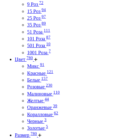
72
9 Роз
94
15 Роз
97
25 Роз
89
35 Роз
111
51 Роза
87
101 Роза
10
501 Роза
7
1001 Роза
780
Цвет
91
Микс
121
Красные
157
Белые
230
Розовые
110
Малиновые
44
Желтые
39
Оранжевые
62
Коралловые
3
Черные
5
Золотые
780
Размер