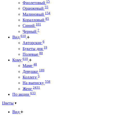
15
Фиолетовый
55
Оранжевый
154
Малиновый
85
Коралловый
101
Синий
7
Черный
610
Вид
6
Авторские
19
Букеты дня
80
Полевые
610
Кому
48
Маме
189
Девушке
5
Коллеге
558
На выписку
2431
Жене
633
По акции
Цветы
Вид