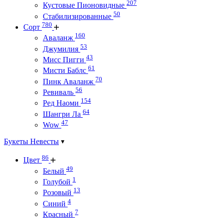
207
Кустовые Пионовидные
50
Стабилизированные
780
Сорт
160
Аваланж
53
Джумилия
43
Мисс Пигги
61
Мисти Баблс
70
Пинк Аваланж
56
Ревиваль
154
Ред Наоми
64
Шангри Ла
47
Wow
Букеты Невесты
86
Цвет
49
Белый
1
Голубой
13
Розовый
4
Синий
7
Красный