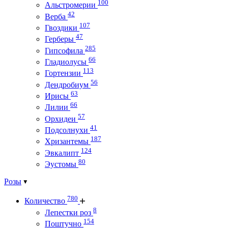
100
Альстромерии
42
Верба
107
Гвоздики
47
Герберы
285
Гипсофила
66
Гладиолусы
113
Гортензии
56
Дендробиум
63
Ирисы
66
Лилии
57
Орхидеи
41
Подсолнухи
187
Хризантемы
124
Эвкалипт
80
Эустомы
Розы
780
Количество
8
Лепестки роз
154
Поштучно