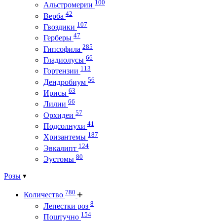
100
Альстромерии
42
Верба
107
Гвоздики
47
Герберы
285
Гипсофила
66
Гладиолусы
113
Гортензии
56
Дендробиум
63
Ирисы
66
Лилии
57
Орхидеи
41
Подсолнухи
187
Хризантемы
124
Эвкалипт
80
Эустомы
Розы
780
Количество
8
Лепестки роз
154
Поштучно