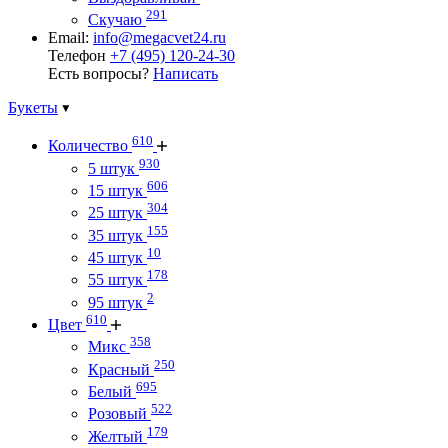
291
Скучаю
Email:
info@megacvet24.ru
Телефон
+7 (495) 120-24-30
Есть вопросы?
Написать
Букеты
610
Количество
930
5 штук
606
15 штук
304
25 штук
155
35 штук
10
45 штук
178
55 штук
2
95 штук
610
Цвет
358
Микс
250
Красный
695
Белый
522
Розовый
179
Желтый