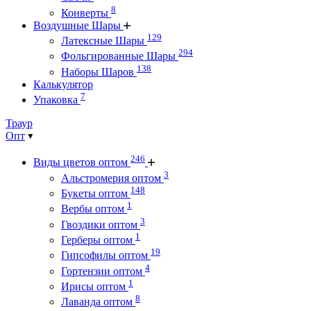
8
Конверты
Воздушные Шары
129
Латексные Шары
294
Фольгированные Шары
138
Наборы Шаров
Калькулятор
7
Упаковка
Траур
Опт
246
Виды цветов оптом
3
Альстромерия оптом
148
Букеты оптом
1
Вербы оптом
3
Гвоздики оптом
1
Герберы оптом
19
Гипсофилы оптом
4
Гортензии оптом
1
Ирисы оптом
8
Лаванда оптом