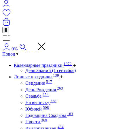
+
0%
Повод
1072
Календарные праздники
День Знаний (1 сентября)
139
Личные праздники
517
Свидание
263
День Рождения
654
Свадьба
558
На выписку
508
Юбилей
183
Годовщина Свадьбы
369
Прости
434
Выздоравливай