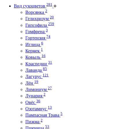
281
Вид сухоцветов
2
Ворсянка
20
Гелихризум
259
Гипсофила
3
Гомфрена
74
Гортензия
6
Иглица
1
Кермек
16
Ковыль
31
Краспедии
85
Лаванда
121
Лагурус
19
Лён
27
Лимониум
2
Лунария
36
Овёс
13
Озотамнус
5
Пампасная Трава
2
Пижма
53
Пшеница