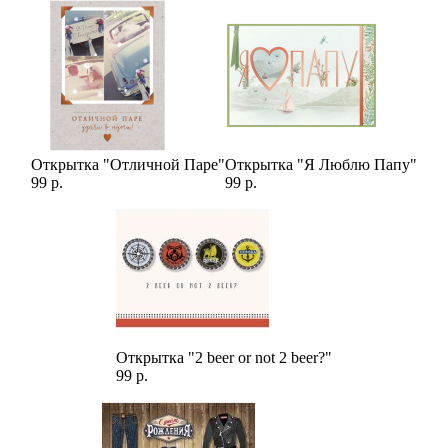
Каждый пион в этом букете - это уникальный цветок,
который имеет крупные лепестки и насыщенный красный
цвет, который привлекает внимание и заставляет восхищаться
его красотой. Красный цвет - это символ любви и страсти, и
эти цветы могут выразить самые глубокие чувства и эмоции.
Букет из 5 красных пионов в шляпной коробке - это не только
Открытка "Отличной Паре"
Открытка "Я Люблю Папу"
красивый и элегантный подарок, но и очень символичный.
99 р.
99 р.
Он может стать идеальным подарком для любого торжества, в
том числе для дня Святого Валентина, дня рождения, юбилея
или для того, чтобы просто выразить свою любовь и заботу о
близком человеке.
Открытка "2 beer or not 2 beer?"
99 р.