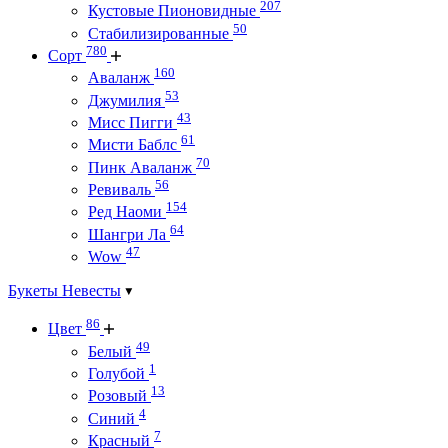
207
Кустовые Пионовидные
50
Стабилизированные
780
Сорт
160
Аваланж
53
Джумилия
43
Мисс Пигги
61
Мисти Баблс
70
Пинк Аваланж
56
Ревиваль
154
Ред Наоми
64
Шангри Ла
47
Wow
Букеты Невесты
86
Цвет
49
Белый
1
Голубой
13
Розовый
4
Синий
7
Красный