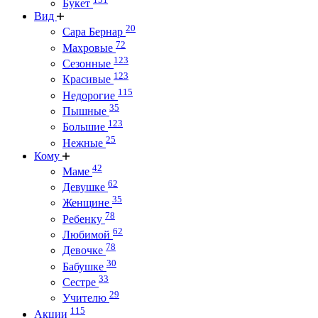
Букет
Вид
20
Сара Бернар
72
Махровые
123
Сезонные
123
Красивые
115
Недорогие
35
Пышные
123
Большие
25
Нежные
Кому
42
Маме
62
Девушке
35
Женщине
78
Ребенку
62
Любимой
78
Девочке
30
Бабушке
33
Сестре
29
Учителю
115
Акции