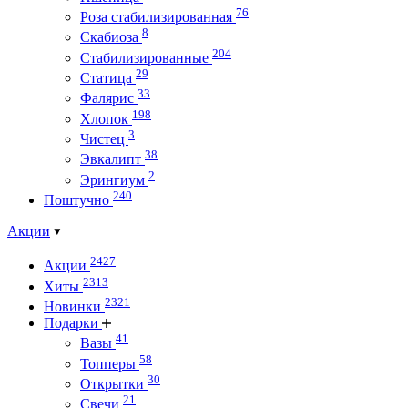
76
Роза стабилизированная
8
Скабиоза
204
Стабилизированные
29
Статица
33
Фалярис
198
Хлопок
3
Чистец
38
Эвкалипт
2
Эрингиум
240
Поштучно
Акции
2427
Акции
2313
Хиты
2321
Новинки
Подарки
41
Вазы
58
Топперы
30
Открытки
21
Свечи