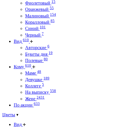
15
Фиолетовый
55
Оранжевый
154
Малиновый
85
Коралловый
101
Синий
7
Черный
610
Вид
6
Авторские
19
Букеты дня
80
Полевые
610
Кому
48
Маме
189
Девушке
5
Коллеге
558
На выписку
2431
Жене
633
По акции
Цветы
Вид