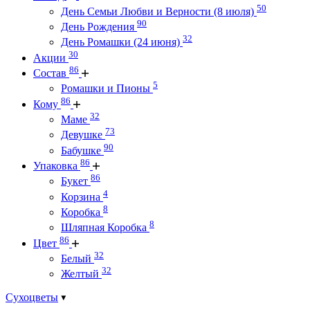
50
День Семьи Любви и Верности (8 июля)
90
День Рождения
32
День Ромашки (24 июня)
30
Акции
86
Состав
5
Ромашки и Пионы
86
Кому
32
Маме
73
Девушке
90
Бабушке
86
Упаковка
86
Букет
4
Корзина
8
Коробка
8
Шляпная Коробка
86
Цвет
32
Белый
32
Желтый
Сухоцветы