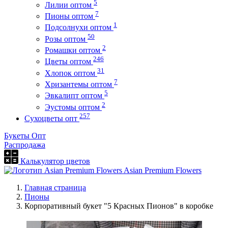
5
Лилии оптом
7
Пионы оптом
1
Подсолнухи оптом
50
Розы оптом
2
Ромашки оптом
246
Цветы оптом
31
Хлопок оптом
7
Хризантемы оптом
5
Эвкалипт оптом
2
Эустомы оптом
257
Сухоцветы опт
Букеты Опт
Распродажа
Калькулятор цветов
Asian Premium Flowers
Главная страница
Пионы
Корпоративный букет "5 Красных Пионов" в коробке