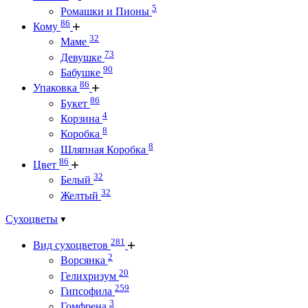
5
Ромашки и Пионы
86
Кому
32
Маме
73
Девушке
90
Бабушке
86
Упаковка
86
Букет
4
Корзина
8
Коробка
8
Шляпная Коробка
86
Цвет
32
Белый
32
Желтый
Сухоцветы
281
Вид сухоцветов
2
Ворсянка
20
Гелихризум
259
Гипсофила
3
Гомфрена