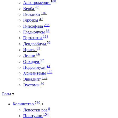
100
Альстромерии
42
Верба
107
Гвоздики
47
Герберы
285
Гипсофила
66
Гладиолусы
113
Гортензии
56
Дендробиум
63
Ирисы
66
Лилии
57
Орхидеи
41
Подсолнухи
187
Хризантемы
124
Эвкалипт
80
Эустомы
Розы
780
Количество
8
Лепестки роз
154
Поштучно