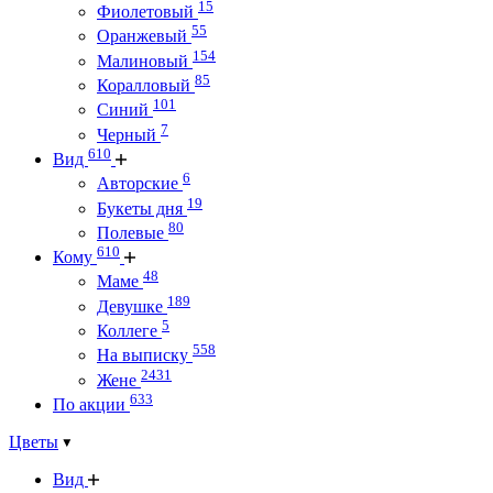
15
Фиолетовый
55
Оранжевый
154
Малиновый
85
Коралловый
101
Синий
7
Черный
610
Вид
6
Авторские
19
Букеты дня
80
Полевые
610
Кому
48
Маме
189
Девушке
5
Коллеге
558
На выписку
2431
Жене
633
По акции
Цветы
Вид