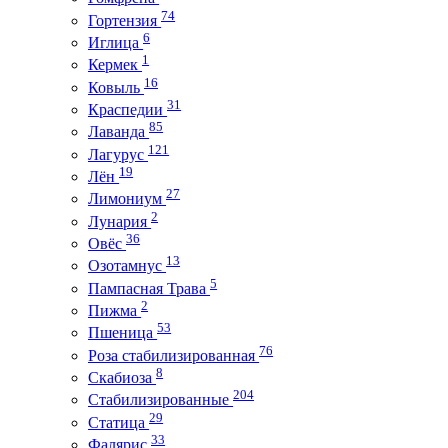
74
Гортензия
6
Иглица
1
Кермек
16
Ковыль
31
Краспедии
85
Лаванда
121
Лагурус
19
Лён
27
Лимониум
2
Лунария
36
Овёс
13
Озотамнус
5
Пампасная Трава
2
Пижма
53
Пшеница
76
Роза стабилизированная
8
Скабиоза
204
Стабилизированные
29
Статица
33
Фалярис