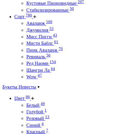
207
Кустовые Пионовидные
50
Стабилизированные
780
Сорт
160
Аваланж
53
Джумилия
43
Мисс Пигги
61
Мисти Баблс
70
Пинк Аваланж
56
Ревиваль
154
Ред Наоми
64
Шангри Ла
47
Wow
Букеты Невесты
86
Цвет
49
Белый
1
Голубой
13
Розовый
4
Синий
7
Красный