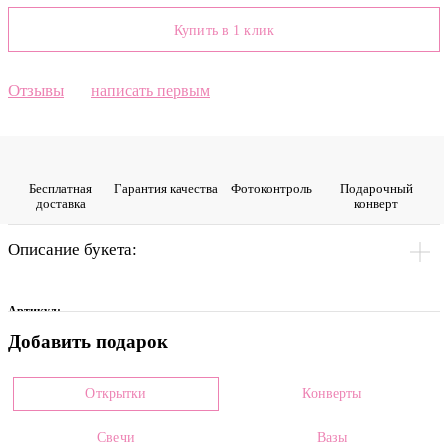
Купить в 1 клик
Отзывы
написать первым
Бесплатная
Гарантия качества
Фото­контроль
Подарочный
доставка
конверт
Описание букета:
Артикул:
Добавить подарок
0007973
Цвет
Открытки
Конверты
Белый
Свечи
Вазы
Размеры: *