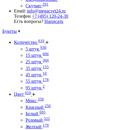
291
Скучаю
Email:
info@megacvet24.ru
Телефон
+7 (495) 120-24-30
Есть вопросы?
Написать
Букеты
610
Количество
930
5 штук
606
15 штук
304
25 штук
155
35 штук
10
45 штук
178
55 штук
2
95 штук
610
Цвет
358
Микс
250
Красный
695
Белый
522
Розовый
179
Желтый