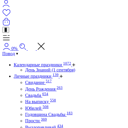
+
0%
Повод
1072
Календарные праздники
День Знаний (1 сентября)
139
Личные праздники
517
Свидание
263
День Рождения
654
Свадьба
558
На выписку
508
Юбилей
183
Годовщина Свадьбы
369
Прости
434
Выздоравливай