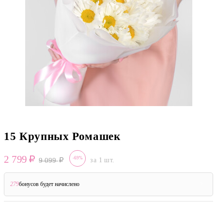
15 Крупных Ромашек
2 799
-69%
9 099
за 1 шт.
279
бонусов будет начислено
?