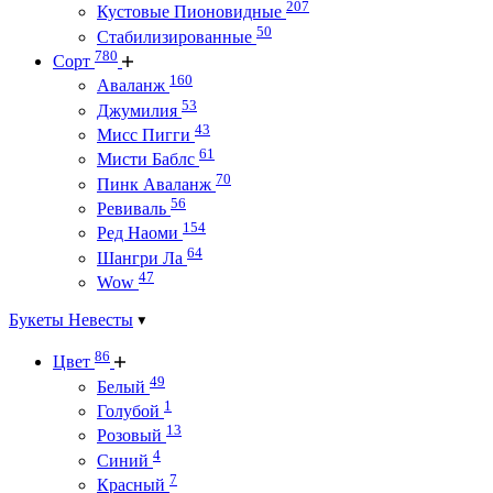
207
Кустовые Пионовидные
50
Стабилизированные
780
Сорт
160
Аваланж
53
Джумилия
43
Мисс Пигги
61
Мисти Баблс
70
Пинк Аваланж
56
Ревиваль
154
Ред Наоми
64
Шангри Ла
47
Wow
Букеты Невесты
86
Цвет
49
Белый
1
Голубой
13
Розовый
4
Синий
7
Красный