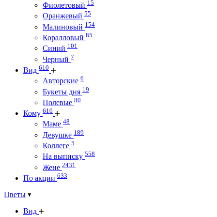
15
Фиолетовый
55
Оранжевый
154
Малиновый
85
Коралловый
101
Синий
7
Черный
610
Вид
6
Авторские
19
Букеты дня
80
Полевые
610
Кому
48
Маме
189
Девушке
5
Коллеге
558
На выписку
2431
Жене
633
По акции
Цветы
Вид