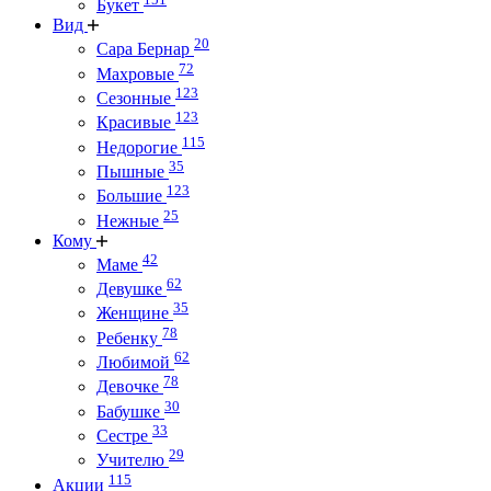
Букет
Вид
20
Сара Бернар
72
Махровые
123
Сезонные
123
Красивые
115
Недорогие
35
Пышные
123
Большие
25
Нежные
Кому
42
Маме
62
Девушке
35
Женщине
78
Ребенку
62
Любимой
78
Девочке
30
Бабушке
33
Сестре
29
Учителю
115
Акции