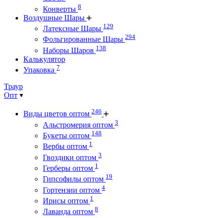
8
Конверты
Воздушные Шары
129
Латексные Шары
294
Фольгированные Шары
138
Наборы Шаров
Калькулятор
7
Упаковка
Траур
Опт
246
Виды цветов оптом
3
Альстромерия оптом
148
Букеты оптом
1
Вербы оптом
3
Гвоздики оптом
1
Герберы оптом
19
Гипсофилы оптом
4
Гортензии оптом
1
Ирисы оптом
8
Лаванда оптом