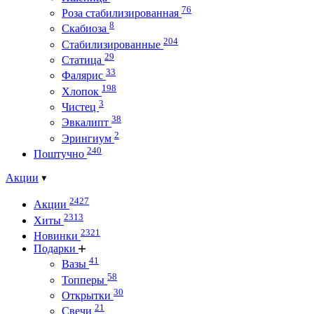
76
Роза стабилизированная
8
Скабиоза
204
Стабилизированные
29
Статица
33
Фалярис
198
Хлопок
3
Чистец
38
Эвкалипт
2
Эрингиум
240
Поштучно
Акции
2427
Акции
2313
Хиты
2321
Новинки
Подарки
41
Вазы
58
Топперы
30
Открытки
21
Свечи