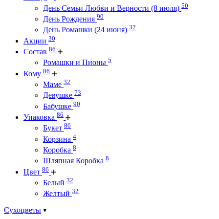
50
День Семьи Любви и Верности (8 июля)
90
День Рождения
32
День Ромашки (24 июня)
30
Акции
86
Состав
5
Ромашки и Пионы
86
Кому
32
Маме
73
Девушке
90
Бабушке
86
Упаковка
86
Букет
4
Корзина
8
Коробка
8
Шляпная Коробка
86
Цвет
32
Белый
32
Желтый
Сухоцветы