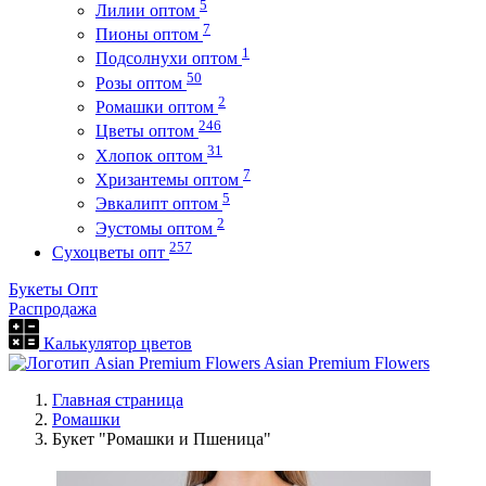
5
Лилии оптом
7
Пионы оптом
1
Подсолнухи оптом
50
Розы оптом
2
Ромашки оптом
246
Цветы оптом
31
Хлопок оптом
7
Хризантемы оптом
5
Эвкалипт оптом
2
Эустомы оптом
257
Сухоцветы опт
Букеты Опт
Распродажа
Калькулятор цветов
Asian Premium Flowers
Главная страница
Ромашки
Букет "Ромашки и Пшеница"