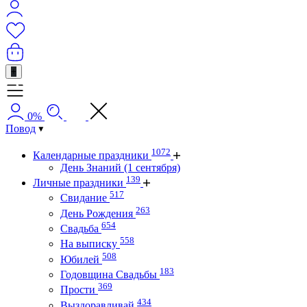
+
0%
Повод
1072
Календарные праздники
День Знаний (1 сентября)
139
Личные праздники
517
Свидание
263
День Рождения
654
Свадьба
558
На выписку
508
Юбилей
183
Годовщина Свадьбы
369
Прости
434
Выздоравливай