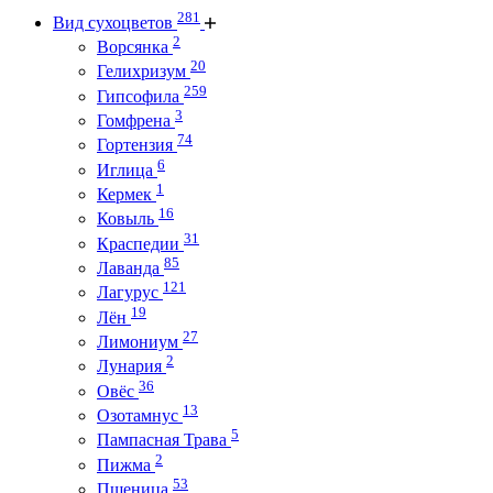
281
Вид сухоцветов
2
Ворсянка
20
Гелихризум
259
Гипсофила
3
Гомфрена
74
Гортензия
6
Иглица
1
Кермек
16
Ковыль
31
Краспедии
85
Лаванда
121
Лагурус
19
Лён
27
Лимониум
2
Лунария
36
Овёс
13
Озотамнус
5
Пампасная Трава
2
Пижма
53
Пшеница