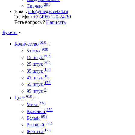
291
Скучаю
Email:
info@megacvet24.ru
Телефон
+7 (495) 120-24-30
Есть вопросы?
Написать
Букеты
610
Количество
930
5 штук
606
15 штук
304
25 штук
155
35 штук
10
45 штук
178
55 штук
2
95 штук
610
Цвет
358
Микс
250
Красный
695
Белый
522
Розовый
179
Желтый