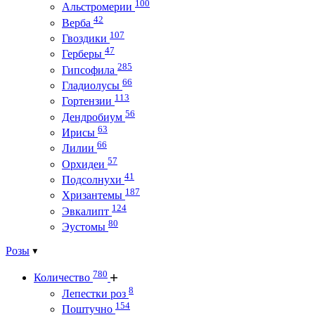
100
Альстромерии
42
Верба
107
Гвоздики
47
Герберы
285
Гипсофила
66
Гладиолусы
113
Гортензии
56
Дендробиум
63
Ирисы
66
Лилии
57
Орхидеи
41
Подсолнухи
187
Хризантемы
124
Эвкалипт
80
Эустомы
Розы
780
Количество
8
Лепестки роз
154
Поштучно