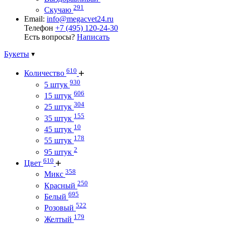
291
Скучаю
Email:
info@megacvet24.ru
Телефон
+7 (495) 120-24-30
Есть вопросы?
Написать
Букеты
610
Количество
930
5 штук
606
15 штук
304
25 штук
155
35 штук
10
45 штук
178
55 штук
2
95 штук
610
Цвет
358
Микс
250
Красный
695
Белый
522
Розовый
179
Желтый