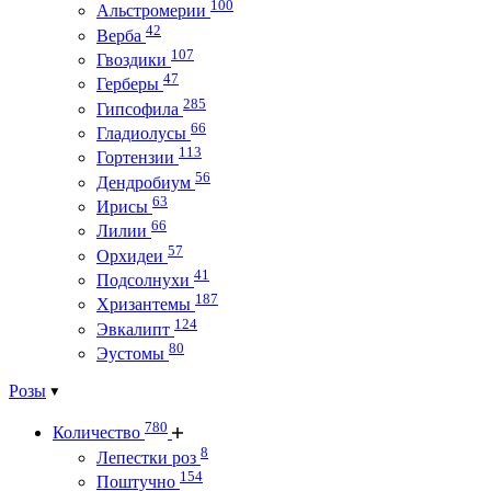
100
Альстромерии
42
Верба
107
Гвоздики
47
Герберы
285
Гипсофила
66
Гладиолусы
113
Гортензии
56
Дендробиум
63
Ирисы
66
Лилии
57
Орхидеи
41
Подсолнухи
187
Хризантемы
124
Эвкалипт
80
Эустомы
Розы
780
Количество
8
Лепестки роз
154
Поштучно