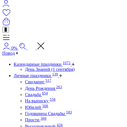
+
0%
Повод
1072
Календарные праздники
День Знаний (1 сентября)
139
Личные праздники
517
Свидание
263
День Рождения
654
Свадьба
558
На выписку
508
Юбилей
183
Годовщина Свадьбы
369
Прости
434
Выздоравливай