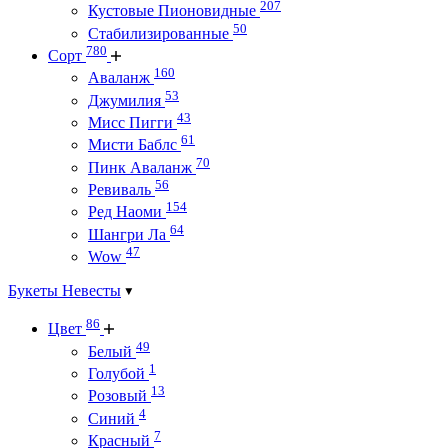
207
Кустовые Пионовидные
50
Стабилизированные
780
Сорт
160
Аваланж
53
Джумилия
43
Мисс Пигги
61
Мисти Баблс
70
Пинк Аваланж
56
Ревиваль
154
Ред Наоми
64
Шангри Ла
47
Wow
Букеты Невесты
86
Цвет
49
Белый
1
Голубой
13
Розовый
4
Синий
7
Красный