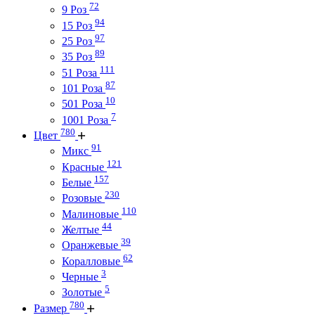
72
9 Роз
94
15 Роз
97
25 Роз
89
35 Роз
111
51 Роза
87
101 Роза
10
501 Роза
7
1001 Роза
780
Цвет
91
Микс
121
Красные
157
Белые
230
Розовые
110
Малиновые
44
Желтые
39
Оранжевые
62
Коралловые
3
Черные
5
Золотые
780
Размер