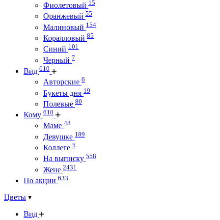
15
Фиолетовый
55
Оранжевый
154
Малиновый
85
Коралловый
101
Синий
7
Черный
610
Вид
6
Авторские
19
Букеты дня
80
Полевые
610
Кому
48
Маме
189
Девушке
5
Коллеге
558
На выписку
2431
Жене
633
По акции
Цветы
Вид