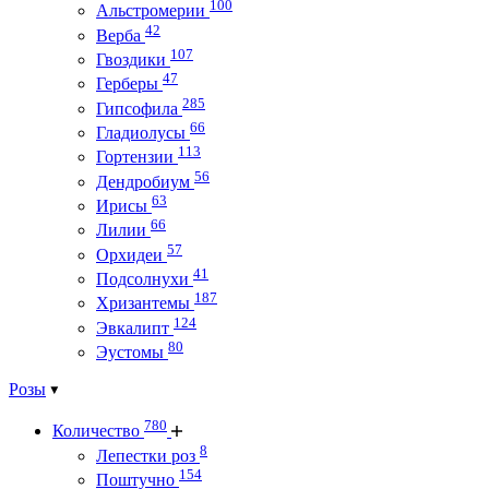
100
Альстромерии
42
Верба
107
Гвоздики
47
Герберы
285
Гипсофила
66
Гладиолусы
113
Гортензии
56
Дендробиум
63
Ирисы
66
Лилии
57
Орхидеи
41
Подсолнухи
187
Хризантемы
124
Эвкалипт
80
Эустомы
Розы
780
Количество
8
Лепестки роз
154
Поштучно