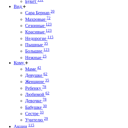
Букет
Вид
20
Сара Бернар
72
Махровые
123
Сезонные
123
Красивые
115
Недорогие
35
Пышные
123
Большие
25
Нежные
Кому
42
Маме
62
Девушке
35
Женщине
78
Ребенку
62
Любимой
78
Девочке
30
Бабушке
33
Сестре
29
Учителю
115
Акции