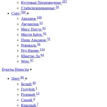
207
Кустовые Пионовидные
50
Стабилизированные
780
Сорт
160
Аваланж
53
Джумилия
43
Мисс Пигги
61
Мисти Баблс
70
Пинк Аваланж
56
Ревиваль
154
Ред Наоми
64
Шангри Ла
47
Wow
Букеты Невесты
86
Цвет
49
Белый
1
Голубой
13
Розовый
4
Синий
7
Красный