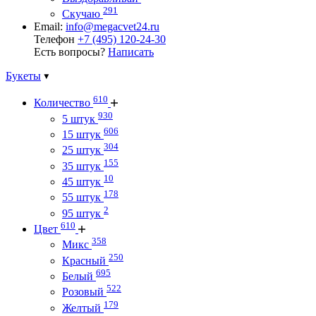
291
Скучаю
Email:
info@megacvet24.ru
Телефон
+7 (495) 120-24-30
Есть вопросы?
Написать
Букеты
610
Количество
930
5 штук
606
15 штук
304
25 штук
155
35 штук
10
45 штук
178
55 штук
2
95 штук
610
Цвет
358
Микс
250
Красный
695
Белый
522
Розовый
179
Желтый