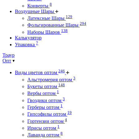
8
Конверты
Воздушные Шары
129
Латексные Шары
294
Фольгированные Шары
138
Наборы Шаров
Калькулятор
7
Упаковка
Траур
Опт
246
Виды цветов оптом
3
Альстромерия оптом
148
Букеты оптом
1
Вербы оптом
3
Гвоздики оптом
1
Герберы оптом
19
Гипсофилы оптом
4
Гортензии оптом
1
Ирисы оптом
8
Лаванда оптом