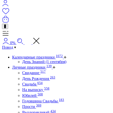
+
0%
Повод
1072
Календарные праздники
День Знаний (1 сентября)
139
Личные праздники
517
Свидание
263
День Рождения
654
Свадьба
558
На выписку
508
Юбилей
183
Годовщина Свадьбы
369
Прости
434
Выздоравливай