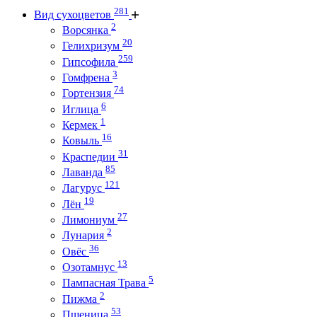
281
Вид сухоцветов
2
Ворсянка
20
Гелихризум
259
Гипсофила
3
Гомфрена
74
Гортензия
6
Иглица
1
Кермек
16
Ковыль
31
Краспедии
85
Лаванда
121
Лагурус
19
Лён
27
Лимониум
2
Лунария
36
Овёс
13
Озотамнус
5
Пампасная Трава
2
Пижма
53
Пшеница