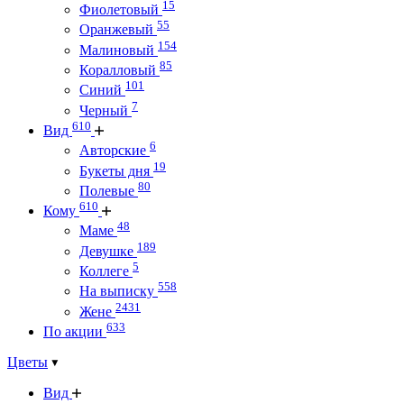
15
Фиолетовый
55
Оранжевый
154
Малиновый
85
Коралловый
101
Синий
7
Черный
610
Вид
6
Авторские
19
Букеты дня
80
Полевые
610
Кому
48
Маме
189
Девушке
5
Коллеге
558
На выписку
2431
Жене
633
По акции
Цветы
Вид