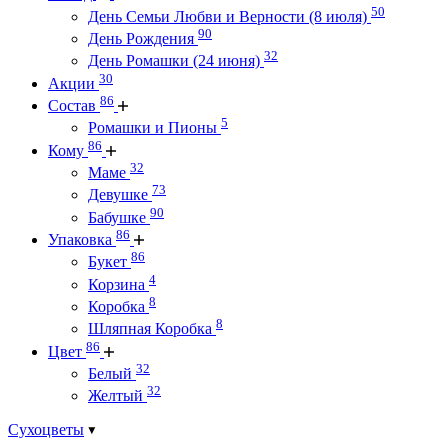
50
День Семьи Любви и Верности (8 июля)
90
День Рождения
32
День Ромашки (24 июня)
30
Акции
86
Состав
5
Ромашки и Пионы
86
Кому
32
Маме
73
Девушке
90
Бабушке
86
Упаковка
86
Букет
4
Корзина
8
Коробка
8
Шляпная Коробка
86
Цвет
32
Белый
32
Желтый
Сухоцветы