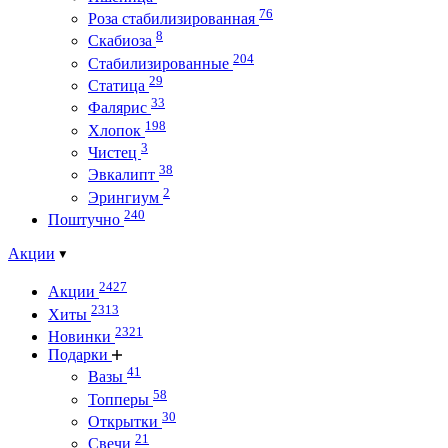
76
Роза стабилизированная
8
Скабиоза
204
Стабилизированные
29
Статица
33
Фалярис
198
Хлопок
3
Чистец
38
Эвкалипт
2
Эрингиум
240
Поштучно
Акции
2427
Акции
2313
Хиты
2321
Новинки
Подарки
41
Вазы
58
Топперы
30
Открытки
21
Свечи