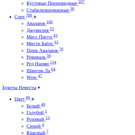
207
Кустовые Пионовидные
50
Стабилизированные
780
Сорт
160
Аваланж
53
Джумилия
43
Мисс Пигги
61
Мисти Баблс
70
Пинк Аваланж
56
Ревиваль
154
Ред Наоми
64
Шангри Ла
47
Wow
Букеты Невесты
86
Цвет
49
Белый
1
Голубой
13
Розовый
4
Синий
7
Красный