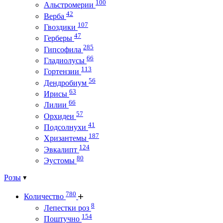
100
Альстромерии
42
Верба
107
Гвоздики
47
Герберы
285
Гипсофила
66
Гладиолусы
113
Гортензии
56
Дендробиум
63
Ирисы
66
Лилии
57
Орхидеи
41
Подсолнухи
187
Хризантемы
124
Эвкалипт
80
Эустомы
Розы
780
Количество
8
Лепестки роз
154
Поштучно