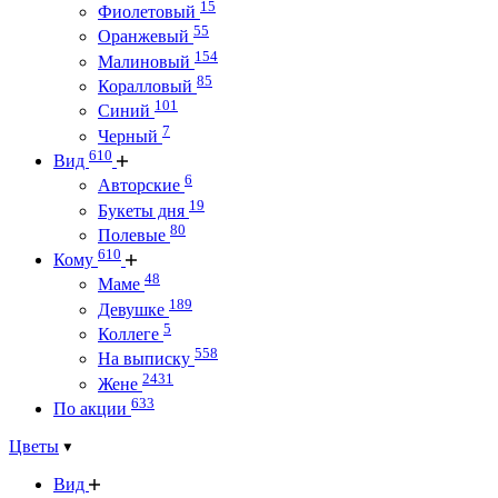
15
Фиолетовый
55
Оранжевый
154
Малиновый
85
Коралловый
101
Синий
7
Черный
610
Вид
6
Авторские
19
Букеты дня
80
Полевые
610
Кому
48
Маме
189
Девушке
5
Коллеге
558
На выписку
2431
Жене
633
По акции
Цветы
Вид