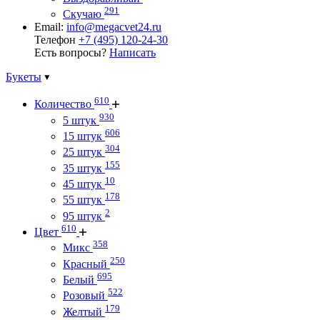
291
Скучаю
Email:
info@megacvet24.ru
Телефон
+7 (495) 120-24-30
Есть вопросы?
Написать
Букеты
610
Количество
930
5 штук
606
15 штук
304
25 штук
155
35 штук
10
45 штук
178
55 штук
2
95 штук
610
Цвет
358
Микс
250
Красный
695
Белый
522
Розовый
179
Желтый