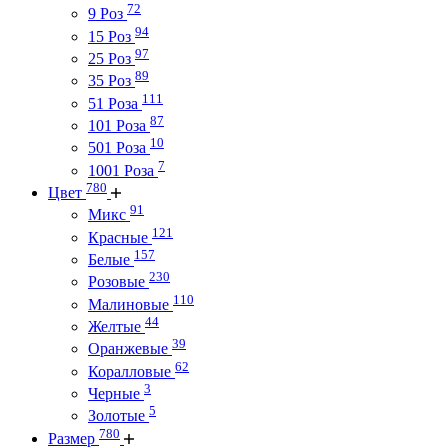
72
9 Роз
94
15 Роз
97
25 Роз
89
35 Роз
111
51 Роза
87
101 Роза
10
501 Роза
7
1001 Роза
780
Цвет
91
Микс
121
Красные
157
Белые
230
Розовые
110
Малиновые
44
Желтые
39
Оранжевые
62
Коралловые
3
Черные
5
Золотые
780
Размер