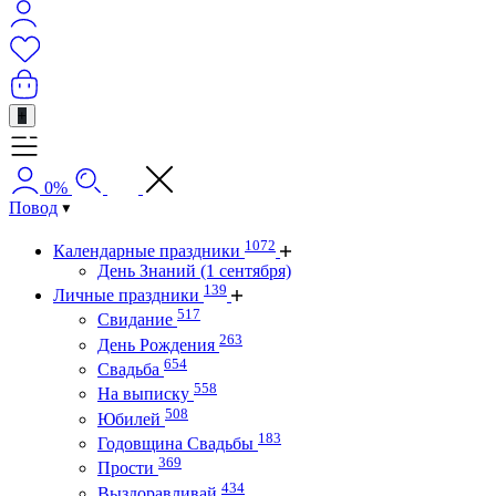
+
0%
Повод
1072
Календарные праздники
День Знаний (1 сентября)
139
Личные праздники
517
Свидание
263
День Рождения
654
Свадьба
558
На выписку
508
Юбилей
183
Годовщина Свадьбы
369
Прости
434
Выздоравливай