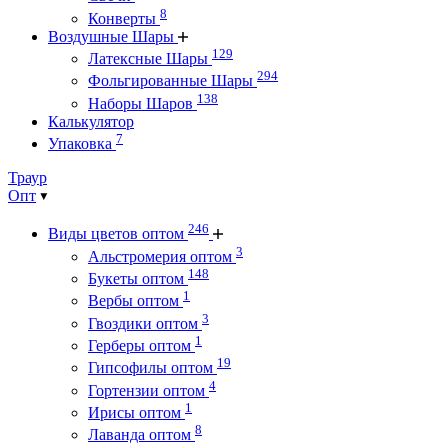
8
Конверты
Воздушные Шары
129
Латексные Шары
294
Фольгированные Шары
138
Наборы Шаров
Калькулятор
7
Упаковка
Траур
Опт
246
Виды цветов оптом
3
Альстромерия оптом
148
Букеты оптом
1
Вербы оптом
3
Гвоздики оптом
1
Герберы оптом
19
Гипсофилы оптом
4
Гортензии оптом
1
Ирисы оптом
8
Лаванда оптом