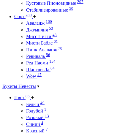
207
Кустовые Пионовидные
50
Стабилизированные
780
Сорт
160
Аваланж
53
Джумилия
43
Мисс Пигги
61
Мисти Баблс
70
Пинк Аваланж
56
Ревиваль
154
Ред Наоми
64
Шангри Ла
47
Wow
Букеты Невесты
86
Цвет
49
Белый
1
Голубой
13
Розовый
4
Синий
7
Красный