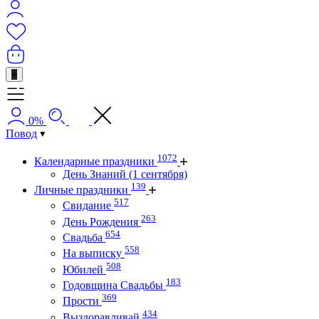
+
0%
Повод
1072
Календарные праздники
День Знаний (1 сентября)
139
Личные праздники
517
Свидание
263
День Рождения
654
Свадьба
558
На выписку
508
Юбилей
183
Годовщина Свадьбы
369
Прости
434
Выздоравливай