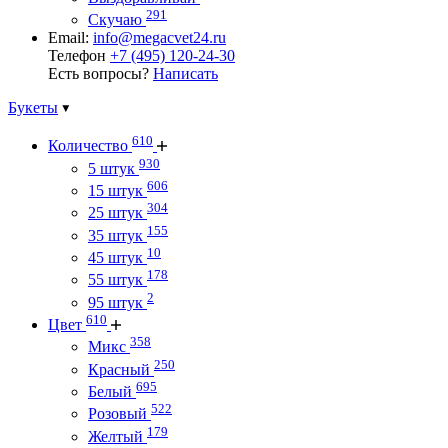
291
Скучаю
Email:
info@megacvet24.ru
Телефон
+7 (495) 120-24-30
Есть вопросы?
Написать
Букеты
610
Количество
930
5 штук
606
15 штук
304
25 штук
155
35 штук
10
45 штук
178
55 штук
2
95 штук
610
Цвет
358
Микс
250
Красный
695
Белый
522
Розовый
179
Желтый