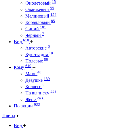
15
Фиолетовый
55
Оранжевый
154
Малиновый
85
Коралловый
101
Синий
7
Черный
610
Вид
6
Авторские
19
Букеты дня
80
Полевые
610
Кому
48
Маме
189
Девушке
5
Коллеге
558
На выписку
2431
Жене
633
По акции
Цветы
Вид