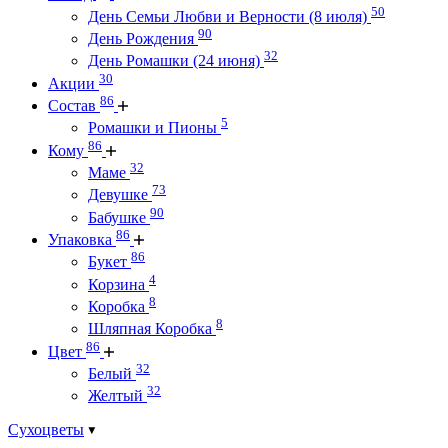
50
День Семьи Любви и Верности (8 июля)
90
День Рождения
32
День Ромашки (24 июня)
30
Акции
86
Состав
5
Ромашки и Пионы
86
Кому
32
Маме
73
Девушке
90
Бабушке
86
Упаковка
86
Букет
4
Корзина
8
Коробка
8
Шляпная Коробка
86
Цвет
32
Белый
32
Желтый
Сухоцветы