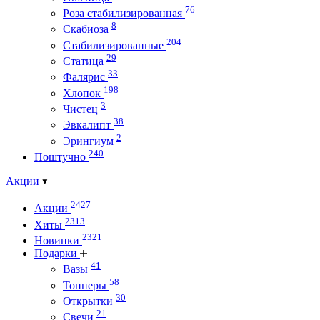
76
Роза стабилизированная
8
Скабиоза
204
Стабилизированные
29
Статица
33
Фалярис
198
Хлопок
3
Чистец
38
Эвкалипт
2
Эрингиум
240
Поштучно
Акции
2427
Акции
2313
Хиты
2321
Новинки
Подарки
41
Вазы
58
Топперы
30
Открытки
21
Свечи