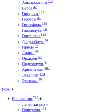
100
Альстромерии
42
Верба
107
Гвоздики
47
Герберы
285
Гипсофила
66
Гладиолусы
113
Гортензии
56
Дендробиум
63
Ирисы
66
Лилии
57
Орхидеи
41
Подсолнухи
187
Хризантемы
124
Эвкалипт
80
Эустомы
Розы
780
Количество
8
Лепестки роз
154
Поштучно