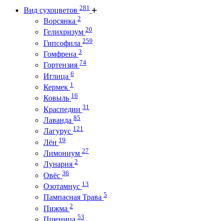
281
Вид сухоцветов
2
Ворсянка
20
Гелихризум
259
Гипсофила
3
Гомфрена
74
Гортензия
6
Иглица
1
Кермек
16
Ковыль
31
Краспедии
85
Лаванда
121
Лагурус
19
Лён
27
Лимониум
2
Лунария
36
Овёс
13
Озотамнус
5
Пампасная Трава
2
Пижма
53
Пшеница