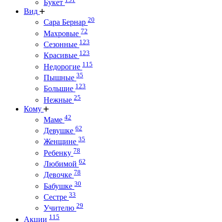
Букет
Вид
20
Сара Бернар
72
Махровые
123
Сезонные
123
Красивые
115
Недорогие
35
Пышные
123
Большие
25
Нежные
Кому
42
Маме
62
Девушке
35
Женщине
78
Ребенку
62
Любимой
78
Девочке
30
Бабушке
33
Сестре
29
Учителю
115
Акции