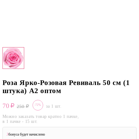
Роза Ярко-Розовая Ревиваль 50 см (1
штука) А2 оптом
70
-72%
250
за 1 шт.
Можно заказать товар кратно 1 пачке,
в 1 пачке - 15 шт.
3
бонуса будет начислено
?