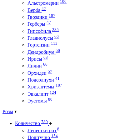
100
Альстромерии
42
Верба
107
Гвоздики
47
Герберы
285
Гипсофила
66
Гладиолусы
113
Гортензии
56
Дендробиум
63
Ирисы
66
Лилии
57
Орхидеи
41
Подсолнухи
187
Хризантемы
124
Эвкалипт
80
Эустомы
Розы
780
Количество
8
Лепестки роз
154
Поштучно