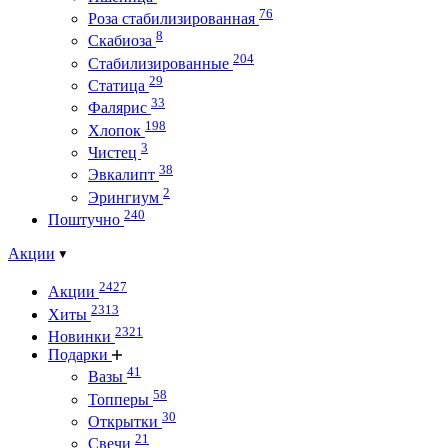
76
Роза стабилизированная
8
Скабиоза
204
Стабилизированные
29
Статица
33
Фалярис
198
Хлопок
3
Чистец
38
Эвкалипт
2
Эрингиум
240
Поштучно
Акции
2427
Акции
2313
Хиты
2321
Новинки
Подарки
41
Вазы
58
Топперы
30
Открытки
21
Свечи