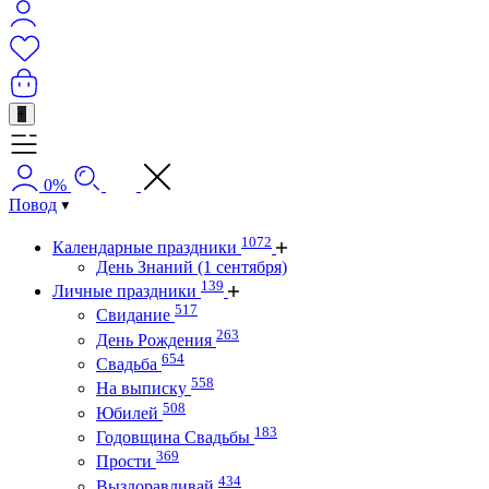
+
0%
Повод
1072
Календарные праздники
День Знаний (1 сентября)
139
Личные праздники
517
Свидание
263
День Рождения
654
Свадьба
558
На выписку
508
Юбилей
183
Годовщина Свадьбы
369
Прости
434
Выздоравливай