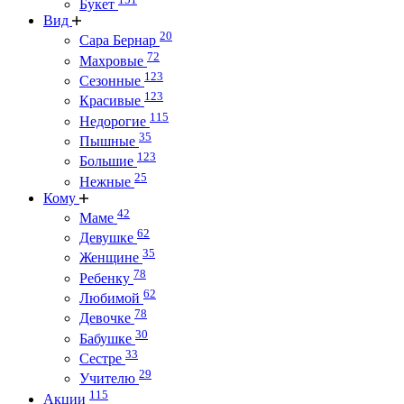
Букет
Вид
20
Сара Бернар
72
Махровые
123
Сезонные
123
Красивые
115
Недорогие
35
Пышные
123
Большие
25
Нежные
Кому
42
Маме
62
Девушке
35
Женщине
78
Ребенку
62
Любимой
78
Девочке
30
Бабушке
33
Сестре
29
Учителю
115
Акции