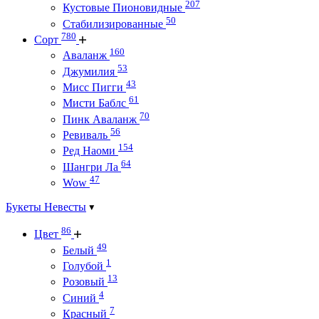
207
Кустовые Пионовидные
50
Стабилизированные
780
Сорт
160
Аваланж
53
Джумилия
43
Мисс Пигги
61
Мисти Баблс
70
Пинк Аваланж
56
Ревиваль
154
Ред Наоми
64
Шангри Ла
47
Wow
Букеты Невесты
86
Цвет
49
Белый
1
Голубой
13
Розовый
4
Синий
7
Красный