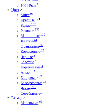
501 Роза
7
1001 Роза
Цвет
>
91
Микс
121
Красные
157
Белые
230
Розовые
110
Малиновые
44
Желтые
39
Оранжевые
62
Коралловые
3
Черные
5
Золотые
3
Коричневые
147
Алые
147
Бордовые
36
Бело-розовые
779
Яркие
3
Серебряные
Размер
>
66
Маленькие