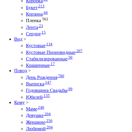
Коробка
213
Букет
44
Корзина
562
Пленка
23
Лента
15
Сердце
Вид
>
134
Кустовые
207
Кустовые Пионовидные
50
Стабилизированные
17
Крашенные
Повод
>
780
День Рождения
147
Выписка
99
Годовщина Свадьбы
135
Юбилей
Кому
>
240
Маме
204
Девушке
256
Женщине
204
Любимой