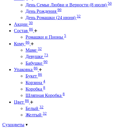
50
День Семьи Любви и Верности (8 июля)
90
День Рождения
32
День Ромашки (24 июня)
30
Акции
86
Состав
5
Ромашки и Пионы
86
Кому
32
Маме
73
Девушке
90
Бабушке
86
Упаковка
86
Букет
4
Корзина
8
Коробка
8
Шляпная Коробка
86
Цвет
32
Белый
32
Желтый
Сухоцветы