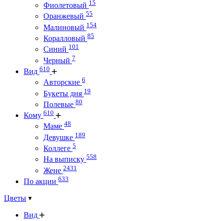
15
Фиолетовый
55
Оранжевый
154
Малиновый
85
Коралловый
101
Синий
7
Черный
610
Вид
6
Авторские
19
Букеты дня
80
Полевые
610
Кому
48
Маме
189
Девушке
5
Коллеге
558
На выписку
2431
Жене
633
По акции
Цветы
Вид