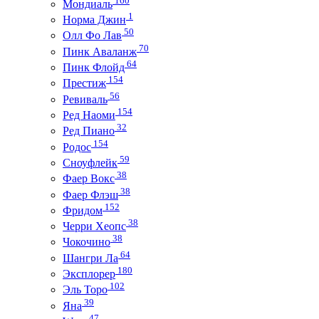
Мондиаль
1
Норма Джин
50
Олл Фо Лав
70
Пинк Аваланж
64
Пинк Флойд
154
Престиж
56
Ревиваль
154
Ред Наоми
32
Ред Пиано
154
Родос
59
Сноуфлейк
38
Фаер Вокс
38
Фаер Флэш
152
Фридом
38
Черри Хеопс
38
Чокочино
64
Шангри Ла
180
Эксплорер
102
Эль Торо
39
Яна
47