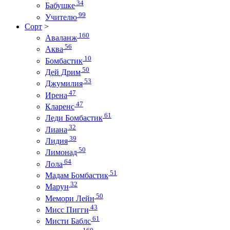
34
Бабушке
99
Учителю
Сорт
>
160
Аваланж
56
Аква
10
Бомбастик
50
Дей Дрим
53
Джумилия
47
Ирена
47
Кларенс
61
Леди Бомбастик
32
Лиана
39
Лидия
50
Лимонад
64
Лола
51
Мадам Бомбастик
32
Марун
50
Мемори Лейн
43
Мисс Пигги
61
Мисти Баблс
160