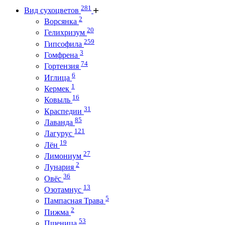
281
Вид сухоцветов
2
Ворсянка
20
Гелихризум
259
Гипсофила
3
Гомфрена
74
Гортензия
6
Иглица
1
Кермек
16
Ковыль
31
Краспедии
85
Лаванда
121
Лагурус
19
Лён
27
Лимониум
2
Лунария
36
Овёс
13
Озотамнус
5
Пампасная Трава
2
Пижма
53
Пшеница