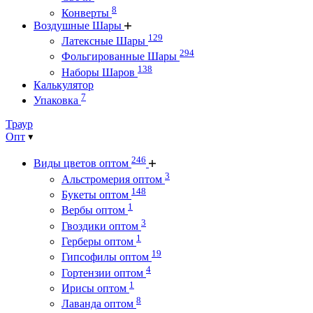
8
Конверты
Воздушные Шары
129
Латексные Шары
294
Фольгированные Шары
138
Наборы Шаров
Калькулятор
7
Упаковка
Траур
Опт
246
Виды цветов оптом
3
Альстромерия оптом
148
Букеты оптом
1
Вербы оптом
3
Гвоздики оптом
1
Герберы оптом
19
Гипсофилы оптом
4
Гортензии оптом
1
Ирисы оптом
8
Лаванда оптом