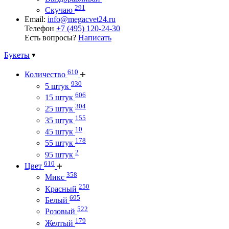
291
Скучаю
Email:
info@megacvet24.ru
Телефон
+7 (495) 120-24-30
Есть вопросы?
Написать
Букеты
610
Количество
930
5 штук
606
15 штук
304
25 штук
155
35 штук
10
45 штук
178
55 штук
2
95 штук
610
Цвет
358
Микс
250
Красный
695
Белый
522
Розовый
179
Желтый