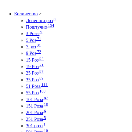
Количество
>
8
Лепестки роз
154
Поштучно
9
3 Розы
71
5 Роз
31
7 роз
72
9 Роз
94
15 Роз
71
19 Роз
97
25 Роз
89
35 Роз
111
51 Роза
100
55 Роз
87
101 Роза
18
151 Роза
6
201 Роза
5
251 Роза
1
301 роза
10