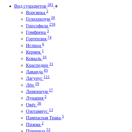
281
Вид сухоцветов
2
Ворсянка
20
Гелихризум
259
Гипсофила
3
Гомфрена
74
Гортензия
6
Иглица
1
Кермек
16
Ковыль
31
Краспедии
85
Лаванда
121
Лагурус
19
Лён
27
Лимониум
2
Лунария
36
Овёс
13
Озотамнус
5
Пампасная Трава
2
Пижма
53
Пшеница