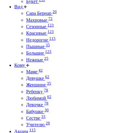
Букет
Вид
20
Сара Бернар
72
Махровые
123
Сезонные
123
Красивые
115
Недорогие
35
Пышные
123
Большие
25
Нежные
Кому
42
Маме
62
Девушке
35
Женщине
78
Ребенку
62
Любимой
78
Девочке
30
Бабушке
33
Сестре
29
Учителю
115
Акции