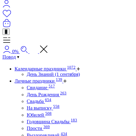
+
0%
Повод
1072
Календарные праздники
День Знаний (1 сентября)
139
Личные праздники
517
Свидание
263
День Рождения
654
Свадьба
558
На выписку
508
Юбилей
183
Годовщина Свадьбы
369
Прости
434
Выздоравливай