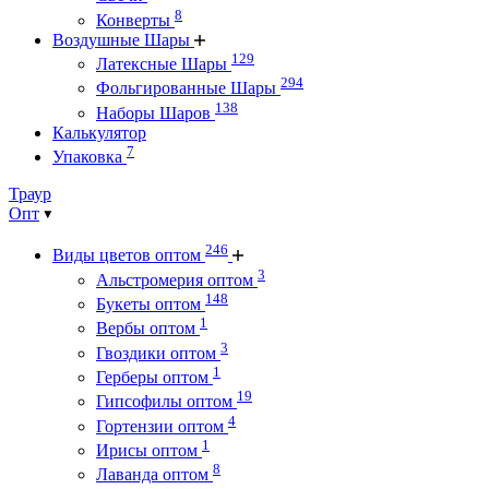
8
Конверты
Воздушные Шары
129
Латексные Шары
294
Фольгированные Шары
138
Наборы Шаров
Калькулятор
7
Упаковка
Траур
Опт
246
Виды цветов оптом
3
Альстромерия оптом
148
Букеты оптом
1
Вербы оптом
3
Гвоздики оптом
1
Герберы оптом
19
Гипсофилы оптом
4
Гортензии оптом
1
Ирисы оптом
8
Лаванда оптом