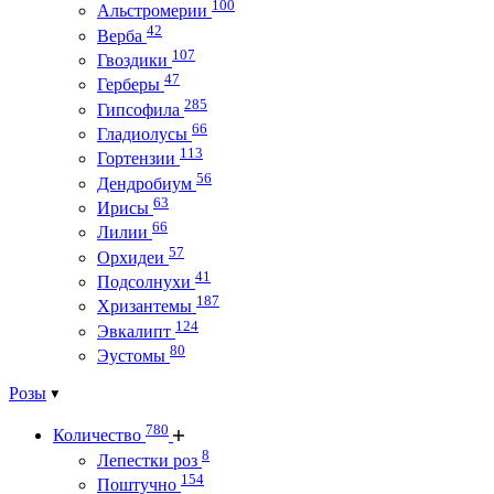
100
Альстромерии
42
Верба
107
Гвоздики
47
Герберы
285
Гипсофила
66
Гладиолусы
113
Гортензии
56
Дендробиум
63
Ирисы
66
Лилии
57
Орхидеи
41
Подсолнухи
187
Хризантемы
124
Эвкалипт
80
Эустомы
Розы
780
Количество
8
Лепестки роз
154
Поштучно