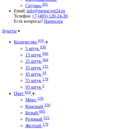
291
Скучаю
Email:
info@megacvet24.ru
Телефон
+7 (495) 120-24-30
Есть вопросы?
Написать
Букеты
610
Количество
930
5 штук
606
15 штук
304
25 штук
155
35 штук
10
45 штук
178
55 штук
2
95 штук
610
Цвет
358
Микс
250
Красный
695
Белый
522
Розовый
179
Желтый