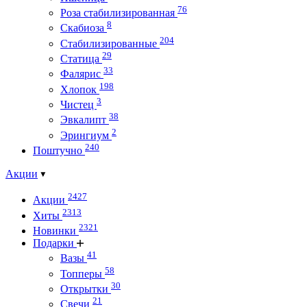
76
Роза стабилизированная
8
Скабиоза
204
Стабилизированные
29
Статица
33
Фалярис
198
Хлопок
3
Чистец
38
Эвкалипт
2
Эрингиум
240
Поштучно
Акции
2427
Акции
2313
Хиты
2321
Новинки
Подарки
41
Вазы
58
Топперы
30
Открытки
21
Свечи