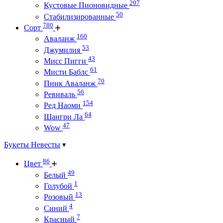
207
Кустовые Пионовидные
50
Стабилизированные
780
Сорт
160
Аваланж
53
Джумилия
43
Мисс Пигги
61
Мисти Баблс
70
Пинк Аваланж
56
Ревиваль
154
Ред Наоми
64
Шангри Ла
47
Wow
Букеты Невесты
86
Цвет
49
Белый
1
Голубой
13
Розовый
4
Синий
7
Красный