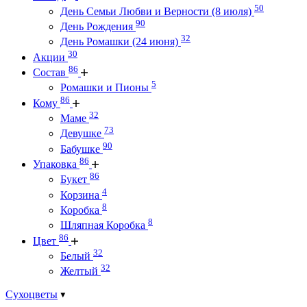
50
День Семьи Любви и Верности (8 июля)
90
День Рождения
32
День Ромашки (24 июня)
30
Акции
86
Состав
5
Ромашки и Пионы
86
Кому
32
Маме
73
Девушке
90
Бабушке
86
Упаковка
86
Букет
4
Корзина
8
Коробка
8
Шляпная Коробка
86
Цвет
32
Белый
32
Желтый
Сухоцветы