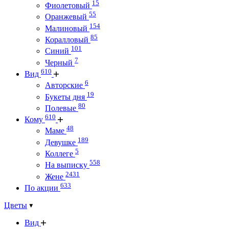
15
Фиолетовый
55
Оранжевый
154
Малиновый
85
Коралловый
101
Синий
7
Черный
610
Вид
6
Авторские
19
Букеты дня
80
Полевые
610
Кому
48
Маме
189
Девушке
5
Коллеге
558
На выписку
2431
Жене
633
По акции
Цветы
Вид