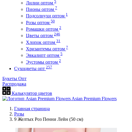
5
Лилии оптом
7
Пионы оптом
1
Подсолнухи оптом
50
Розы оптом
2
Ромашки оптом
246
Цветы оптом
31
Хлопок оптом
7
Хризантемы оптом
5
Эвкалипт оптом
2
Эустомы оптом
257
Сухоцветы опт
Букеты Опт
Распродажа
Калькулятор цветов
Asian Premium Flowers
Главная страница
Розы
9 Желтых Роз Пенни Лейн (50 см)