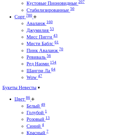
207
Кустовые Пионовидные
50
Стабилизированные
780
Сорт
160
Аваланж
53
Джумилия
43
Мисс Пигги
61
Мисти Баблс
70
Пинк Аваланж
56
Ревиваль
154
Ред Наоми
64
Шангри Ла
47
Wow
Букеты Невесты
86
Цвет
49
Белый
1
Голубой
13
Розовый
4
Синий
7
Красный