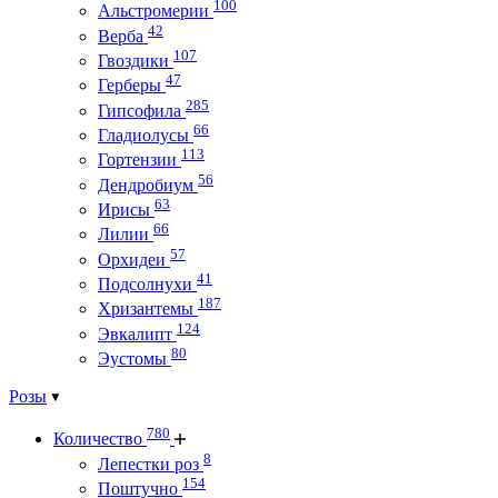
100
Альстромерии
42
Верба
107
Гвоздики
47
Герберы
285
Гипсофила
66
Гладиолусы
113
Гортензии
56
Дендробиум
63
Ирисы
66
Лилии
57
Орхидеи
41
Подсолнухи
187
Хризантемы
124
Эвкалипт
80
Эустомы
Розы
780
Количество
8
Лепестки роз
154
Поштучно