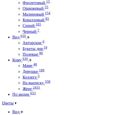
15
Фиолетовый
55
Оранжевый
154
Малиновый
85
Коралловый
101
Синий
7
Черный
610
Вид
6
Авторские
19
Букеты дня
80
Полевые
610
Кому
48
Маме
189
Девушке
5
Коллеге
558
На выписку
2431
Жене
633
По акции
Цветы
Вид