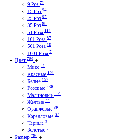
72
9 Роз
94
15 Роз
97
25 Роз
89
35 Роз
111
51 Роза
87
101 Роза
10
501 Роза
7
1001 Роза
780
Цвет
91
Микс
121
Красные
157
Белые
230
Розовые
110
Малиновые
44
Желтые
39
Оранжевые
62
Коралловые
3
Черные
5
Золотые
780
Размер