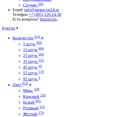
291
Скучаю
Email:
info@megacvet24.ru
Телефон
+7 (495) 120-24-30
Есть вопросы?
Написать
Букеты
610
Количество
930
5 штук
606
15 штук
304
25 штук
155
35 штук
10
45 штук
178
55 штук
2
95 штук
610
Цвет
358
Микс
250
Красный
695
Белый
522
Розовый
179
Желтый