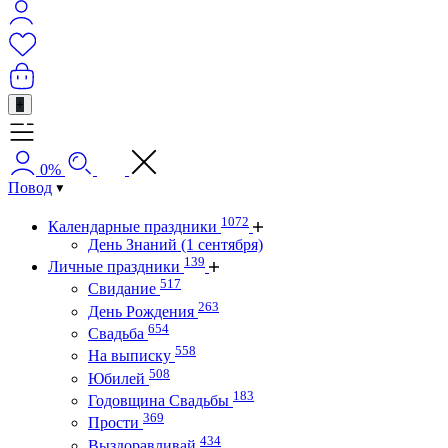
+
0%
Повод
1072
Календарные праздники
День Знаний (1 сентября)
139
Личные праздники
517
Свидание
263
День Рождения
654
Свадьба
558
На выписку
508
Юбилей
183
Годовщина Свадьбы
369
Прости
434
Выздоравливай