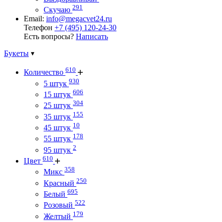
291
Скучаю
Email:
info@megacvet24.ru
Телефон
+7 (495) 120-24-30
Есть вопросы?
Написать
Букеты
610
Количество
930
5 штук
606
15 штук
304
25 штук
155
35 штук
10
45 штук
178
55 штук
2
95 штук
610
Цвет
358
Микс
250
Красный
695
Белый
522
Розовый
179
Желтый