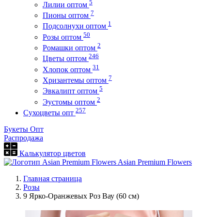
5
Лилии оптом
7
Пионы оптом
1
Подсолнухи оптом
50
Розы оптом
2
Ромашки оптом
246
Цветы оптом
31
Хлопок оптом
7
Хризантемы оптом
5
Эвкалипт оптом
2
Эустомы оптом
257
Сухоцветы опт
Букеты Опт
Распродажа
Калькулятор цветов
Asian Premium Flowers
Главная страница
Розы
9 Ярко-Оранжевых Роз Вау (60 см)