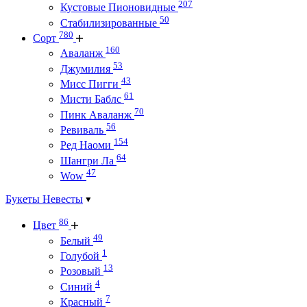
207
Кустовые Пионовидные
50
Стабилизированные
780
Сорт
160
Аваланж
53
Джумилия
43
Мисс Пигги
61
Мисти Баблс
70
Пинк Аваланж
56
Ревиваль
154
Ред Наоми
64
Шангри Ла
47
Wow
Букеты Невесты
86
Цвет
49
Белый
1
Голубой
13
Розовый
4
Синий
7
Красный