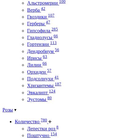
100
Альстромерии
42
Верба
107
Гвоздики
47
Герберы
285
Гипсофила
66
Гладиолусы
113
Гортензии
56
Дендробиум
63
Ирисы
66
Лилии
57
Орхидеи
41
Подсолнухи
187
Хризантемы
124
Эвкалипт
80
Эустомы
Розы
780
Количество
8
Лепестки роз
154
Поштучно