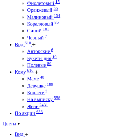
15
Фиолетовый
55
Оранжевый
154
Малиновый
85
Коралловый
101
Синий
7
Черный
610
Вид
6
Авторские
19
Букеты дня
80
Полевые
610
Кому
48
Маме
189
Девушке
5
Коллеге
558
На выписку
2431
Жене
633
По акции
Цветы
Вид