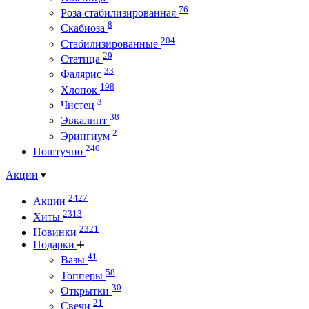
76
Роза стабилизированная
8
Скабиоза
204
Стабилизированные
29
Статица
33
Фалярис
198
Хлопок
3
Чистец
38
Эвкалипт
2
Эрингиум
240
Поштучно
Акции
2427
Акции
2313
Хиты
2321
Новинки
Подарки
41
Вазы
58
Топперы
30
Открытки
21
Свечи