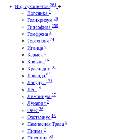
281
Вид сухоцветов
2
Ворсянка
20
Гелихризум
259
Гипсофила
3
Гомфрена
74
Гортензия
6
Иглица
1
Кермек
16
Ковыль
31
Краспедии
85
Лаванда
121
Лагурус
19
Лён
27
Лимониум
2
Лунария
36
Овёс
13
Озотамнус
5
Пампасная Трава
2
Пижма
53
Пшеница