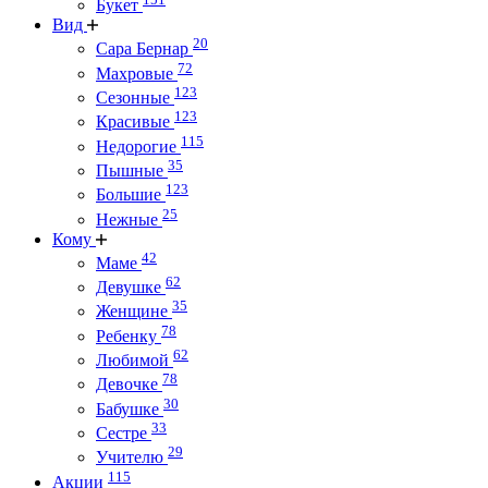
Букет
Вид
20
Сара Бернар
72
Махровые
123
Сезонные
123
Красивые
115
Недорогие
35
Пышные
123
Большие
25
Нежные
Кому
42
Маме
62
Девушке
35
Женщине
78
Ребенку
62
Любимой
78
Девочке
30
Бабушке
33
Сестре
29
Учителю
115
Акции