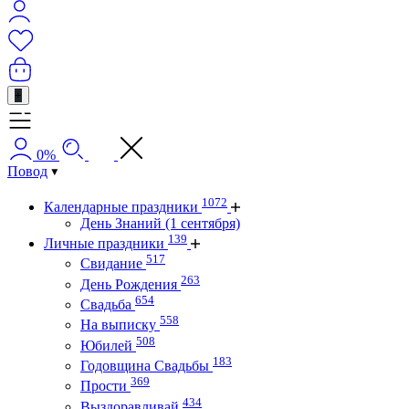
+
0%
Повод
1072
Календарные праздники
День Знаний (1 сентября)
139
Личные праздники
517
Свидание
263
День Рождения
654
Свадьба
558
На выписку
508
Юбилей
183
Годовщина Свадьбы
369
Прости
434
Выздоравливай