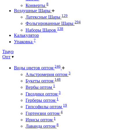
8
Конверты
Воздушные Шары
129
Латексные Шары
294
Фольгированные Шары
138
Наборы Шаров
Калькулятор
7
Упаковка
Траур
Опт
246
Виды цветов оптом
3
Альстромерия оптом
148
Букеты оптом
1
Вербы оптом
3
Гвоздики оптом
1
Герберы оптом
19
Гипсофилы оптом
4
Гортензии оптом
1
Ирисы оптом
8
Лаванда оптом