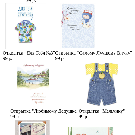
99 р.
Категории:
Цены
,
Розы
,
25 Роз
,
Цвета роз
,
Оранжевые Розы
,
9 Роз
,
Количество роз
,
Роза Вау
Открытка "Для Тебя №3"
Открытка "Самому Лучшему Внуку"
99 р.
99 р.
Открытка "Любимому Дедушке"
Открытка "Мальчику"
99 р.
99 р.