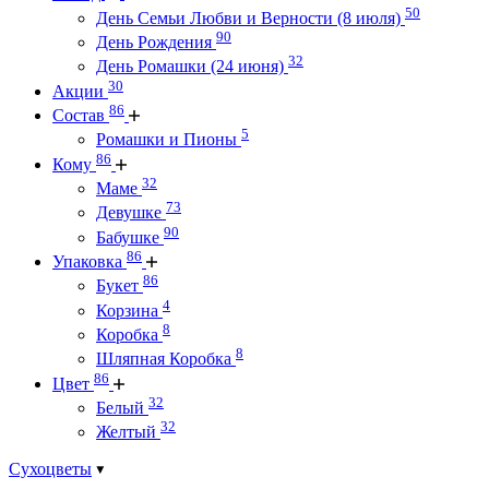
50
День Семьи Любви и Верности (8 июля)
90
День Рождения
32
День Ромашки (24 июня)
30
Акции
86
Состав
5
Ромашки и Пионы
86
Кому
32
Маме
73
Девушке
90
Бабушке
86
Упаковка
86
Букет
4
Корзина
8
Коробка
8
Шляпная Коробка
86
Цвет
32
Белый
32
Желтый
Сухоцветы