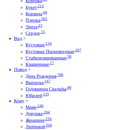
Коробка
213
Букет
44
Корзина
562
Пленка
23
Лента
15
Сердце
Вид
>
134
Кустовые
207
Кустовые Пионовидные
50
Стабилизированные
17
Крашенные
Повод
>
780
День Рождения
147
Выписка
99
Годовщина Свадьбы
135
Юбилей
Кому
>
240
Маме
204
Девушке
256
Женщине
204
Любимой