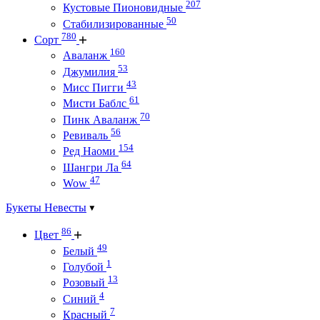
207
Кустовые Пионовидные
50
Стабилизированные
780
Сорт
160
Аваланж
53
Джумилия
43
Мисс Пигги
61
Мисти Баблс
70
Пинк Аваланж
56
Ревиваль
154
Ред Наоми
64
Шангри Ла
47
Wow
Букеты Невесты
86
Цвет
49
Белый
1
Голубой
13
Розовый
4
Синий
7
Красный