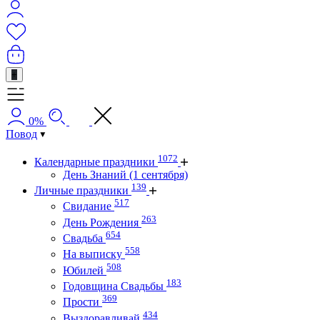
+
0%
Повод
1072
Календарные праздники
День Знаний (1 сентября)
139
Личные праздники
517
Свидание
263
День Рождения
654
Свадьба
558
На выписку
508
Юбилей
183
Годовщина Свадьбы
369
Прости
434
Выздоравливай