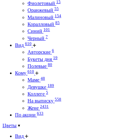
15
Фиолетовый
55
Оранжевый
154
Малиновый
85
Коралловый
101
Синий
7
Черный
610
Вид
6
Авторские
19
Букеты дня
80
Полевые
610
Кому
48
Маме
189
Девушке
5
Коллеге
558
На выписку
2431
Жене
633
По акции
Цветы
Вид