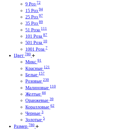
72
9 Роз
94
15 Роз
97
25 Роз
89
35 Роз
111
51 Роза
87
101 Роза
10
501 Роза
7
1001 Роза
780
Цвет
91
Микс
121
Красные
157
Белые
230
Розовые
110
Малиновые
44
Желтые
39
Оранжевые
62
Коралловые
3
Черные
5
Золотые
780
Размер