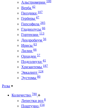
100
Альстромерии
42
Верба
107
Гвоздики
47
Герберы
285
Гипсофила
66
Гладиолусы
113
Гортензии
56
Дендробиум
63
Ирисы
66
Лилии
57
Орхидеи
41
Подсолнухи
187
Хризантемы
124
Эвкалипт
80
Эустомы
Розы
780
Количество
8
Лепестки роз
154
Поштучно