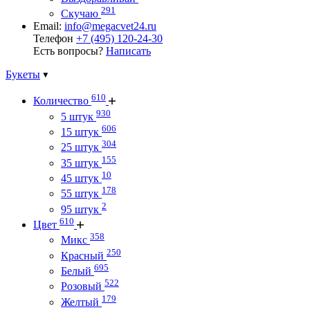
291
Скучаю
Email:
info@megacvet24.ru
Телефон
+7 (495) 120-24-30
Есть вопросы?
Написать
Букеты
610
Количество
930
5 штук
606
15 штук
304
25 штук
155
35 штук
10
45 штук
178
55 штук
2
95 штук
610
Цвет
358
Микс
250
Красный
695
Белый
522
Розовый
179
Желтый