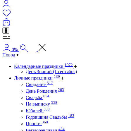
+
0%
Повод
1072
Календарные праздники
День Знаний (1 сентября)
139
Личные праздники
517
Свидание
263
День Рождения
654
Свадьба
558
На выписку
508
Юбилей
183
Годовщина Свадьбы
369
Прости
434
Выздоравливай