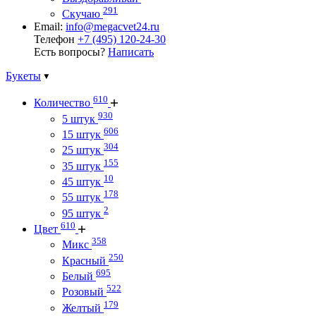
291
Скучаю
Email:
info@megacvet24.ru
Телефон
+7 (495) 120-24-30
Есть вопросы?
Написать
Букеты
610
Количество
930
5 штук
606
15 штук
304
25 штук
155
35 штук
10
45 штук
178
55 штук
2
95 штук
610
Цвет
358
Микс
250
Красный
695
Белый
522
Розовый
179
Желтый