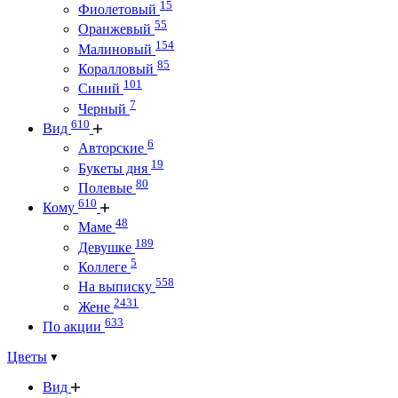
15
Фиолетовый
55
Оранжевый
154
Малиновый
85
Коралловый
101
Синий
7
Черный
610
Вид
6
Авторские
19
Букеты дня
80
Полевые
610
Кому
48
Маме
189
Девушке
5
Коллеге
558
На выписку
2431
Жене
633
По акции
Цветы
Вид