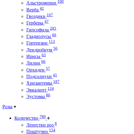
100
Альстромерии
42
Верба
107
Гвоздики
47
Герберы
285
Гипсофила
66
Гладиолусы
113
Гортензии
56
Дендробиум
63
Ирисы
66
Лилии
57
Орхидеи
41
Подсолнухи
187
Хризантемы
124
Эвкалипт
80
Эустомы
Розы
780
Количество
8
Лепестки роз
154
Поштучно