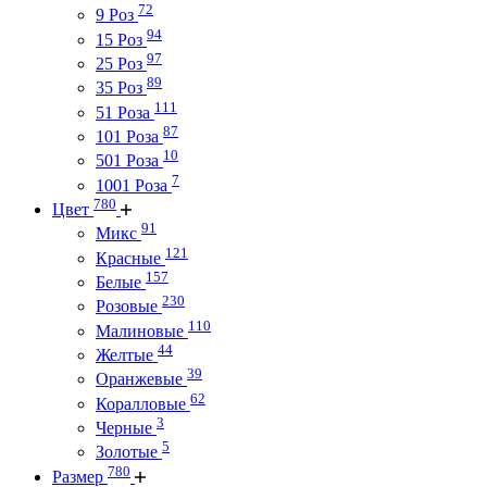
72
9 Роз
94
15 Роз
97
25 Роз
89
35 Роз
111
51 Роза
87
101 Роза
10
501 Роза
7
1001 Роза
780
Цвет
91
Микс
121
Красные
157
Белые
230
Розовые
110
Малиновые
44
Желтые
39
Оранжевые
62
Коралловые
3
Черные
5
Золотые
780
Размер