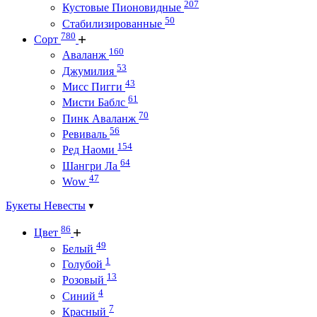
207
Кустовые Пионовидные
50
Стабилизированные
780
Сорт
160
Аваланж
53
Джумилия
43
Мисс Пигги
61
Мисти Баблс
70
Пинк Аваланж
56
Ревиваль
154
Ред Наоми
64
Шангри Ла
47
Wow
Букеты Невесты
86
Цвет
49
Белый
1
Голубой
13
Розовый
4
Синий
7
Красный