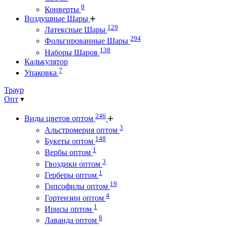
8
Конверты
Воздушные Шары
129
Латексные Шары
294
Фольгированные Шары
138
Наборы Шаров
Калькулятор
7
Упаковка
Траур
Опт
246
Виды цветов оптом
3
Альстромерия оптом
148
Букеты оптом
1
Вербы оптом
3
Гвоздики оптом
1
Герберы оптом
19
Гипсофилы оптом
4
Гортензии оптом
1
Ирисы оптом
8
Лаванда оптом