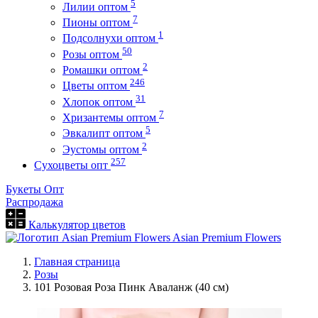
5
Лилии оптом
7
Пионы оптом
1
Подсолнухи оптом
50
Розы оптом
2
Ромашки оптом
246
Цветы оптом
31
Хлопок оптом
7
Хризантемы оптом
5
Эвкалипт оптом
2
Эустомы оптом
257
Сухоцветы опт
Букеты Опт
Распродажа
Калькулятор цветов
Asian Premium Flowers
Главная страница
Розы
101 Розовая Роза Пинк Аваланж (40 см)