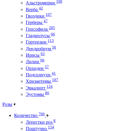
100
Альстромерии
42
Верба
107
Гвоздики
47
Герберы
285
Гипсофила
66
Гладиолусы
113
Гортензии
56
Дендробиум
63
Ирисы
66
Лилии
57
Орхидеи
41
Подсолнухи
187
Хризантемы
124
Эвкалипт
80
Эустомы
Розы
780
Количество
8
Лепестки роз
154
Поштучно