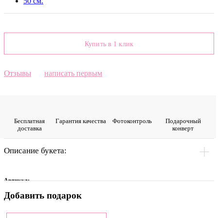
50 см.
Купить в 1 клик
Отзывы
написать первым
Бесплатная
Гарантия качества
Фото­контроль
Подарочный
доставка
конверт
Описание букета:
Артикул:
Добавить подарок
0009894
Цвет