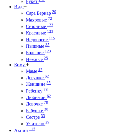
Букет
Вид
20
Сара Бернар
72
Махровые
123
Сезонные
123
Красивые
115
Недорогие
35
Пышные
123
Большие
25
Нежные
Кому
42
Маме
62
Девушке
35
Женщине
78
Ребенку
62
Любимой
78
Девочке
30
Бабушке
33
Сестре
29
Учителю
115
Акции