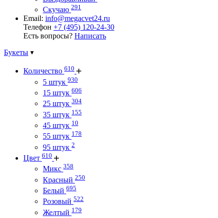
291
Скучаю
Email:
info@megacvet24.ru
Телефон
+7 (495) 120-24-30
Есть вопросы?
Написать
Букеты
610
Количество
930
5 штук
606
15 штук
304
25 штук
155
35 штук
10
45 штук
178
55 штук
2
95 штук
610
Цвет
358
Микс
250
Красный
695
Белый
522
Розовый
179
Желтый