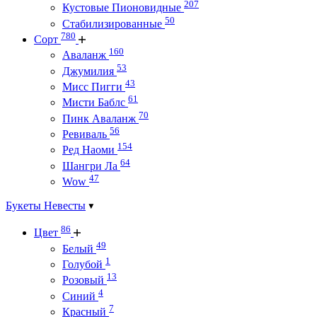
207
Кустовые Пионовидные
50
Стабилизированные
780
Сорт
160
Аваланж
53
Джумилия
43
Мисс Пигги
61
Мисти Баблс
70
Пинк Аваланж
56
Ревиваль
154
Ред Наоми
64
Шангри Ла
47
Wow
Букеты Невесты
86
Цвет
49
Белый
1
Голубой
13
Розовый
4
Синий
7
Красный