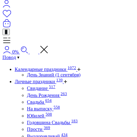
+
0%
Повод
1072
Календарные праздники
День Знаний (1 сентября)
139
Личные праздники
517
Свидание
263
День Рождения
654
Свадьба
558
На выписку
508
Юбилей
183
Годовщина Свадьбы
369
Прости
434
Выздоравливай