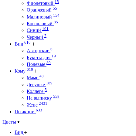
15
Фиолетовый
55
Оранжевый
154
Малиновый
85
Коралловый
101
Синий
7
Черный
610
Вид
6
Авторские
19
Букеты дня
80
Полевые
610
Кому
48
Маме
189
Девушке
5
Коллеге
558
На выписку
2431
Жене
633
По акции
Цветы
Вид