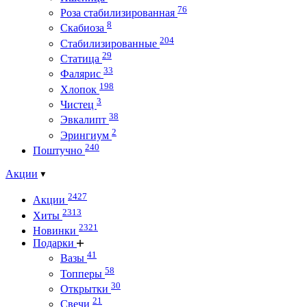
76
Роза стабилизированная
8
Скабиоза
204
Стабилизированные
29
Статица
33
Фалярис
198
Хлопок
3
Чистец
38
Эвкалипт
2
Эрингиум
240
Поштучно
Акции
2427
Акции
2313
Хиты
2321
Новинки
Подарки
41
Вазы
58
Топперы
30
Открытки
21
Свечи