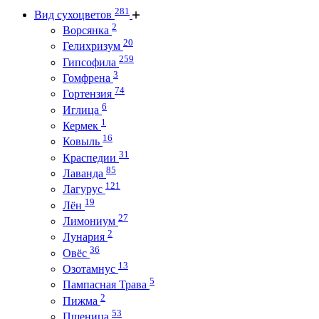
281
Вид сухоцветов
2
Ворсянка
20
Гелихризум
259
Гипсофила
3
Гомфрена
74
Гортензия
6
Иглица
1
Кермек
16
Ковыль
31
Краспедии
85
Лаванда
121
Лагурус
19
Лён
27
Лимониум
2
Лунария
36
Овёс
13
Озотамнус
5
Пампасная Трава
2
Пижма
53
Пшеница