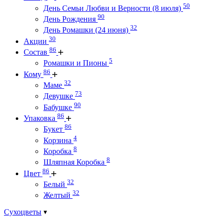
50
День Семьи Любви и Верности (8 июля)
90
День Рождения
32
День Ромашки (24 июня)
30
Акции
86
Состав
5
Ромашки и Пионы
86
Кому
32
Маме
73
Девушке
90
Бабушке
86
Упаковка
86
Букет
4
Корзина
8
Коробка
8
Шляпная Коробка
86
Цвет
32
Белый
32
Желтый
Сухоцветы