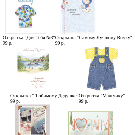
Цены
,
Розы
,
101 Роза
,
Розовые Розы
,
101 Роза оптом
,
Розы 40
см
,
Роза Пинк Аваланж
Открытка "Для Тебя №3"
Открытка "Самому Лучшему Внуку"
99 р.
99 р.
Открытка "Любимому Дедушке"
Открытка "Мальчику"
99 р.
99 р.