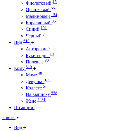
15
Фиолетовый
55
Оранжевый
154
Малиновый
85
Коралловый
101
Синий
7
Черный
610
Вид
6
Авторские
19
Букеты дня
80
Полевые
610
Кому
48
Маме
189
Девушке
5
Коллеге
558
На выписку
2431
Жене
633
По акции
Цветы
Вид