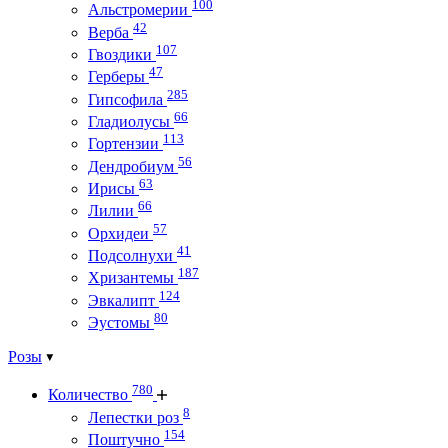
100
Альстромерии
42
Верба
107
Гвоздики
47
Герберы
285
Гипсофила
66
Гладиолусы
113
Гортензии
56
Дендробиум
63
Ирисы
66
Лилии
57
Орхидеи
41
Подсолнухи
187
Хризантемы
124
Эвкалипт
80
Эустомы
Розы
780
Количество
8
Лепестки роз
154
Поштучно