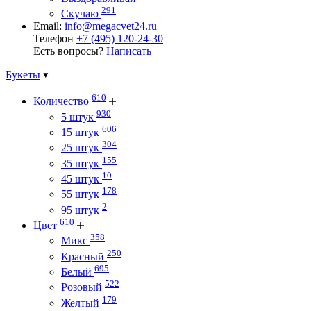
291
Скучаю
Email:
info@megacvet24.ru
Телефон
+7 (495) 120-24-30
Есть вопросы?
Написать
Букеты
610
Количество
930
5 штук
606
15 штук
304
25 штук
155
35 штук
10
45 штук
178
55 штук
2
95 штук
610
Цвет
358
Микс
250
Красный
695
Белый
522
Розовый
179
Желтый