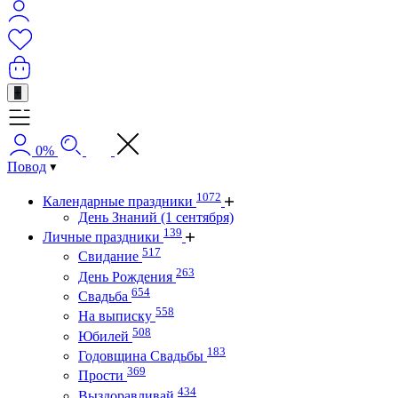
+
0%
Повод
1072
Календарные праздники
День Знаний (1 сентября)
139
Личные праздники
517
Свидание
263
День Рождения
654
Свадьба
558
На выписку
508
Юбилей
183
Годовщина Свадьбы
369
Прости
434
Выздоравливай