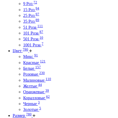
72
9 Роз
94
15 Роз
97
25 Роз
89
35 Роз
111
51 Роза
87
101 Роза
10
501 Роза
7
1001 Роза
780
Цвет
91
Микс
121
Красные
157
Белые
230
Розовые
110
Малиновые
44
Желтые
39
Оранжевые
62
Коралловые
3
Черные
5
Золотые
780
Размер