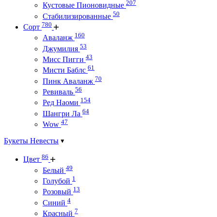
207
Кустовые Пионовидные
50
Стабилизированные
780
Сорт
160
Аваланж
53
Джумилия
43
Мисс Пигги
61
Мисти Баблс
70
Пинк Аваланж
56
Ревиваль
154
Ред Наоми
64
Шангри Ла
47
Wow
Букеты Невесты
86
Цвет
49
Белый
1
Голубой
13
Розовый
4
Синий
7
Красный