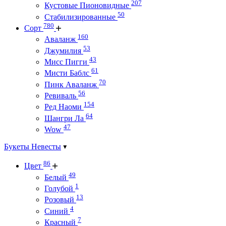
207
Кустовые Пионовидные
50
Стабилизированные
780
Сорт
160
Аваланж
53
Джумилия
43
Мисс Пигги
61
Мисти Баблс
70
Пинк Аваланж
56
Ревиваль
154
Ред Наоми
64
Шангри Ла
47
Wow
Букеты Невесты
86
Цвет
49
Белый
1
Голубой
13
Розовый
4
Синий
7
Красный