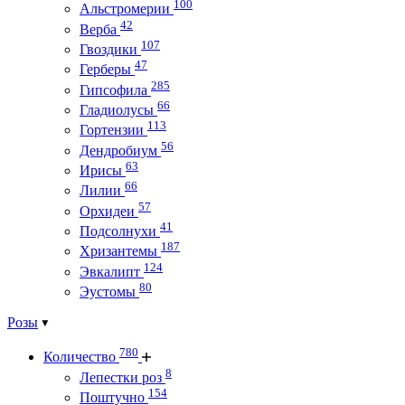
100
Альстромерии
42
Верба
107
Гвоздики
47
Герберы
285
Гипсофила
66
Гладиолусы
113
Гортензии
56
Дендробиум
63
Ирисы
66
Лилии
57
Орхидеи
41
Подсолнухи
187
Хризантемы
124
Эвкалипт
80
Эустомы
Розы
780
Количество
8
Лепестки роз
154
Поштучно