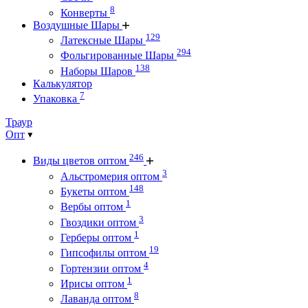
8
Конверты
Воздушные Шары
129
Латексные Шары
294
Фольгированные Шары
138
Наборы Шаров
Калькулятор
7
Упаковка
Траур
Опт
246
Виды цветов оптом
3
Альстромерия оптом
148
Букеты оптом
1
Вербы оптом
3
Гвоздики оптом
1
Герберы оптом
19
Гипсофилы оптом
4
Гортензии оптом
1
Ирисы оптом
8
Лаванда оптом