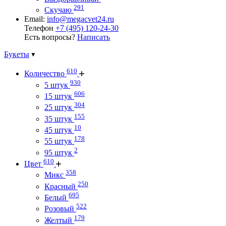
291
Скучаю
Email:
info@megacvet24.ru
Телефон
+7 (495) 120-24-30
Есть вопросы?
Написать
Букеты
610
Количество
930
5 штук
606
15 штук
304
25 штук
155
35 штук
10
45 штук
178
55 штук
2
95 штук
610
Цвет
358
Микс
250
Красный
695
Белый
522
Розовый
179
Желтый