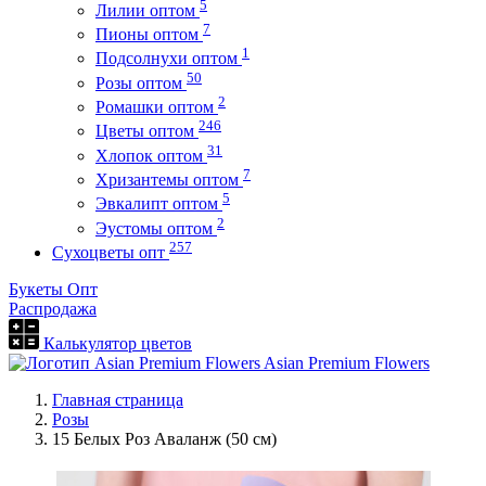
5
Лилии оптом
7
Пионы оптом
1
Подсолнухи оптом
50
Розы оптом
2
Ромашки оптом
246
Цветы оптом
31
Хлопок оптом
7
Хризантемы оптом
5
Эвкалипт оптом
2
Эустомы оптом
257
Сухоцветы опт
Букеты Опт
Распродажа
Калькулятор цветов
Asian Premium Flowers
Главная страница
Розы
15 Белых Роз Аваланж (50 см)