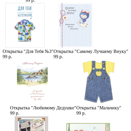
99 р.
Категории:
Цены
,
Розы
,
15 Роз
,
Цвета роз
,
Белые Розы
,
Количество роз
,
Размер розы
,
Премиум Роза
,
Роза Аваланж
Открытка "Для Тебя №3"
Открытка "Самому Лучшему Внуку"
99 р.
99 р.
Открытка "Любимому Дедушке"
Открытка "Мальчику"
99 р.
99 р.