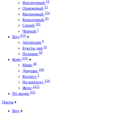
15
Фиолетовый
55
Оранжевый
154
Малиновый
85
Коралловый
101
Синий
7
Черный
610
Вид
6
Авторские
19
Букеты дня
80
Полевые
610
Кому
48
Маме
189
Девушке
5
Коллеге
558
На выписку
2431
Жене
633
По акции
Цветы
Вид