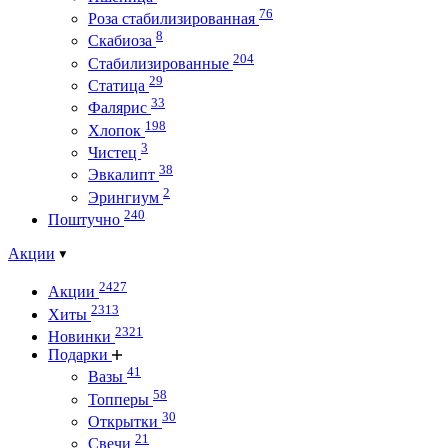
76
Роза стабилизированная
8
Скабиоза
204
Стабилизированные
29
Статица
33
Фалярис
198
Хлопок
3
Чистец
38
Эвкалипт
2
Эрингиум
240
Поштучно
Акции
2427
Акции
2313
Хиты
2321
Новинки
Подарки
41
Вазы
58
Топперы
30
Открытки
21
Свечи