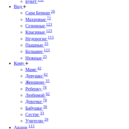
Букет
Вид
20
Сара Бернар
72
Махровые
123
Сезонные
123
Красивые
115
Недорогие
35
Пышные
123
Большие
25
Нежные
Кому
42
Маме
62
Девушке
35
Женщине
78
Ребенку
62
Любимой
78
Девочке
30
Бабушке
33
Сестре
29
Учителю
115
Акции