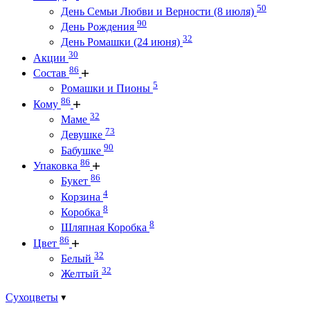
50
День Семьи Любви и Верности (8 июля)
90
День Рождения
32
День Ромашки (24 июня)
30
Акции
86
Состав
5
Ромашки и Пионы
86
Кому
32
Маме
73
Девушке
90
Бабушке
86
Упаковка
86
Букет
4
Корзина
8
Коробка
8
Шляпная Коробка
86
Цвет
32
Белый
32
Желтый
Сухоцветы