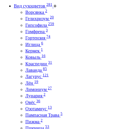
281
Вид сухоцветов
2
Ворсянка
20
Гелихризум
259
Гипсофила
3
Гомфрена
74
Гортензия
6
Иглица
1
Кермек
16
Ковыль
31
Краспедии
85
Лаванда
121
Лагурус
19
Лён
27
Лимониум
2
Лунария
36
Овёс
13
Озотамнус
5
Пампасная Трава
2
Пижма
53
Пшеница