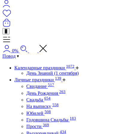
+
0%
Повод
1072
Календарные праздники
День Знаний (1 сентября)
139
Личные праздники
517
Свидание
263
День Рождения
654
Свадьба
558
На выписку
508
Юбилей
183
Годовщина Свадьбы
369
Прости
434
Выздоравливай