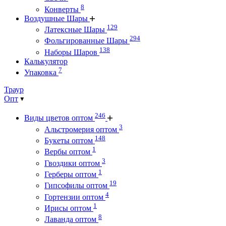
8
Конверты
Воздушные Шары
129
Латексные Шары
294
Фольгированные Шары
138
Наборы Шаров
Калькулятор
7
Упаковка
Траур
Опт
246
Виды цветов оптом
3
Альстромерия оптом
148
Букеты оптом
1
Вербы оптом
3
Гвоздики оптом
1
Герберы оптом
19
Гипсофилы оптом
4
Гортензии оптом
1
Ирисы оптом
8
Лаванда оптом