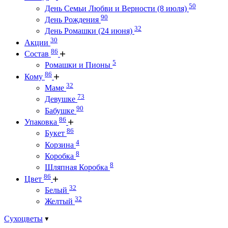
50
День Семьи Любви и Верности (8 июля)
90
День Рождения
32
День Ромашки (24 июня)
30
Акции
86
Состав
5
Ромашки и Пионы
86
Кому
32
Маме
73
Девушке
90
Бабушке
86
Упаковка
86
Букет
4
Корзина
8
Коробка
8
Шляпная Коробка
86
Цвет
32
Белый
32
Желтый
Сухоцветы