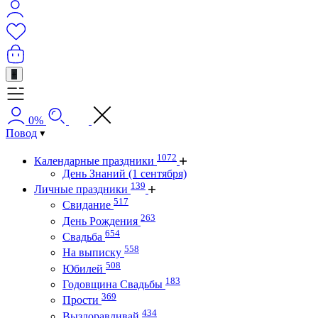
+
0%
Повод
1072
Календарные праздники
День Знаний (1 сентября)
139
Личные праздники
517
Свидание
263
День Рождения
654
Свадьба
558
На выписку
508
Юбилей
183
Годовщина Свадьбы
369
Прости
434
Выздоравливай