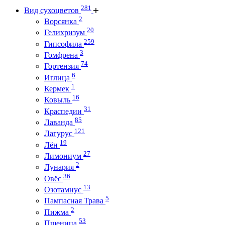
281
Вид сухоцветов
2
Ворсянка
20
Гелихризум
259
Гипсофила
3
Гомфрена
74
Гортензия
6
Иглица
1
Кермек
16
Ковыль
31
Краспедии
85
Лаванда
121
Лагурус
19
Лён
27
Лимониум
2
Лунария
36
Овёс
13
Озотамнус
5
Пампасная Трава
2
Пижма
53
Пшеница