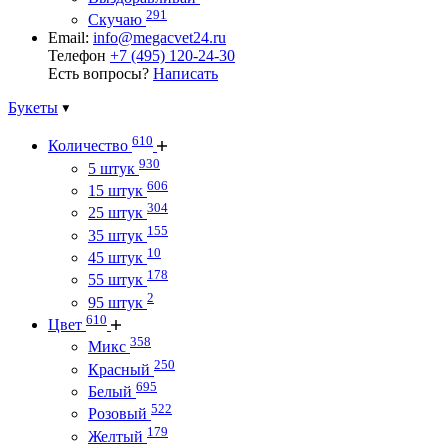
291
Скучаю
Email:
info@megacvet24.ru
Телефон
+7 (495) 120-24-30
Есть вопросы?
Написать
Букеты
610
Количество
930
5 штук
606
15 штук
304
25 штук
155
35 штук
10
45 штук
178
55 штук
2
95 штук
610
Цвет
358
Микс
250
Красный
695
Белый
522
Розовый
179
Желтый