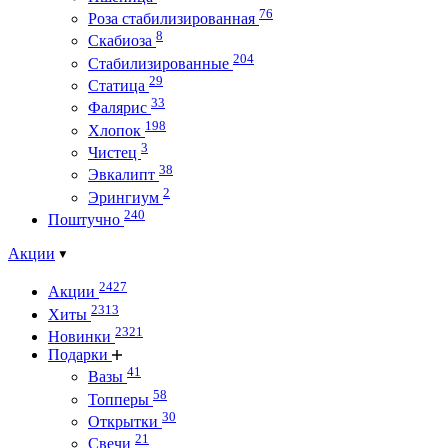
76
Роза стабилизированная
8
Скабиоза
204
Стабилизированные
29
Статица
33
Фалярис
198
Хлопок
3
Чистец
38
Эвкалипт
2
Эрингиум
240
Поштучно
Акции
2427
Акции
2313
Хиты
2321
Новинки
Подарки
41
Вазы
58
Топперы
30
Открытки
21
Свечи