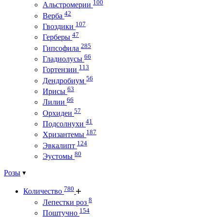
100
Альстромерии
42
Верба
107
Гвоздики
47
Герберы
285
Гипсофила
66
Гладиолусы
113
Гортензии
56
Дендробиум
63
Ирисы
66
Лилии
57
Орхидеи
41
Подсолнухи
187
Хризантемы
124
Эвкалипт
80
Эустомы
Розы
780
Количество
8
Лепестки роз
154
Поштучно