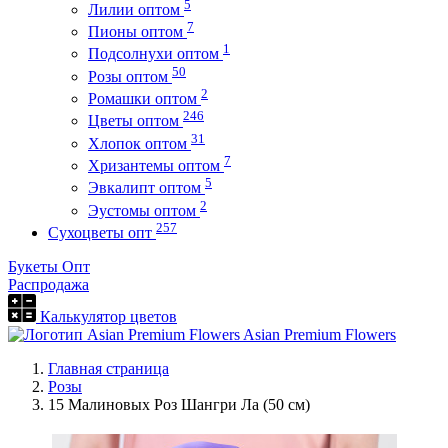
5
Лилии оптом
7
Пионы оптом
1
Подсолнухи оптом
50
Розы оптом
2
Ромашки оптом
246
Цветы оптом
31
Хлопок оптом
7
Хризантемы оптом
5
Эвкалипт оптом
2
Эустомы оптом
257
Сухоцветы опт
Букеты Опт
Распродажа
Калькулятор цветов
Asian Premium Flowers
Главная страница
Розы
15 Малиновых Роз Шангри Ла (50 см)