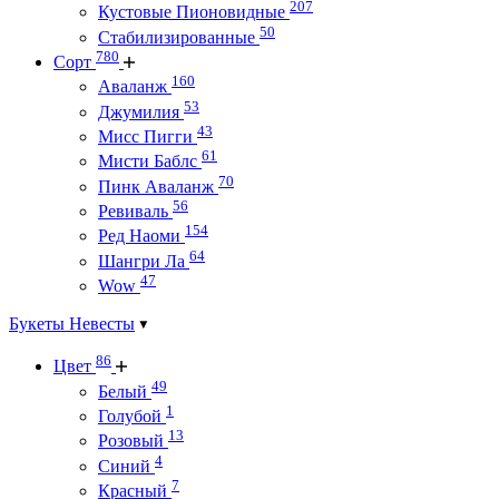
207
Кустовые Пионовидные
50
Стабилизированные
780
Сорт
160
Аваланж
53
Джумилия
43
Мисс Пигги
61
Мисти Баблс
70
Пинк Аваланж
56
Ревиваль
154
Ред Наоми
64
Шангри Ла
47
Wow
Букеты Невесты
86
Цвет
49
Белый
1
Голубой
13
Розовый
4
Синий
7
Красный