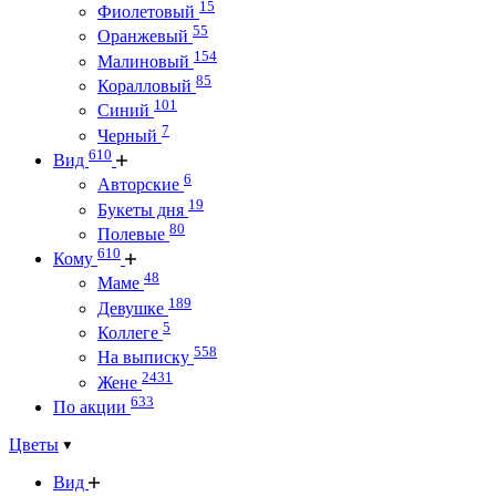
15
Фиолетовый
55
Оранжевый
154
Малиновый
85
Коралловый
101
Синий
7
Черный
610
Вид
6
Авторские
19
Букеты дня
80
Полевые
610
Кому
48
Маме
189
Девушке
5
Коллеге
558
На выписку
2431
Жене
633
По акции
Цветы
Вид