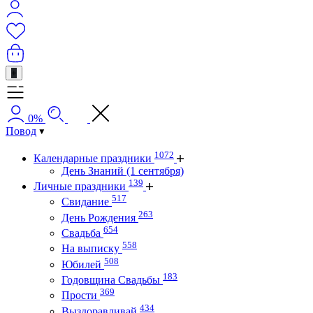
+
0%
Повод
1072
Календарные праздники
День Знаний (1 сентября)
139
Личные праздники
517
Свидание
263
День Рождения
654
Свадьба
558
На выписку
508
Юбилей
183
Годовщина Свадьбы
369
Прости
434
Выздоравливай