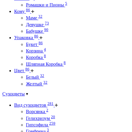
5
Ромашки и Пионы
86
Кому
32
Маме
73
Девушке
90
Бабушке
86
Упаковка
86
Букет
4
Корзина
8
Коробка
8
Шляпная Коробка
86
Цвет
32
Белый
32
Желтый
Сухоцветы
281
Вид сухоцветов
2
Ворсянка
20
Гелихризум
259
Гипсофила
3
Гомфрена