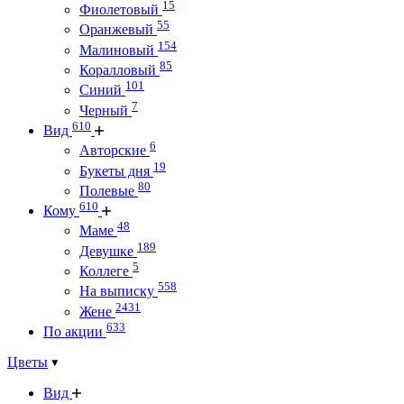
15
Фиолетовый
55
Оранжевый
154
Малиновый
85
Коралловый
101
Синий
7
Черный
610
Вид
6
Авторские
19
Букеты дня
80
Полевые
610
Кому
48
Маме
189
Девушке
5
Коллеге
558
На выписку
2431
Жене
633
По акции
Цветы
Вид