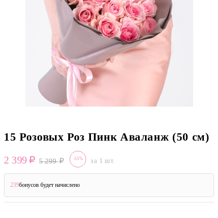
15 Розовых Роз Пинк Аваланж (50 см)
2 399
-55%
5 299
за 1 шт.
239
бонусов будет начислено
?