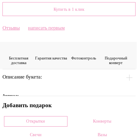
Купить в 1 клик
Отзывы
написать первым
Бесплатная
Гарантия качества
Фото­контроль
Подарочный
доставка
конверт
Описание букета:
Артикул:
Добавить подарок
0015137
Цвет
Открытки
Конверты
Розовый
Свечи
Вазы
Размеры: *