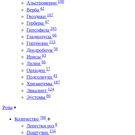
100
Альстромерии
42
Верба
107
Гвоздики
47
Герберы
285
Гипсофила
66
Гладиолусы
113
Гортензии
56
Дендробиум
63
Ирисы
66
Лилии
57
Орхидеи
41
Подсолнухи
187
Хризантемы
124
Эвкалипт
80
Эустомы
Розы
780
Количество
8
Лепестки роз
154
Поштучно