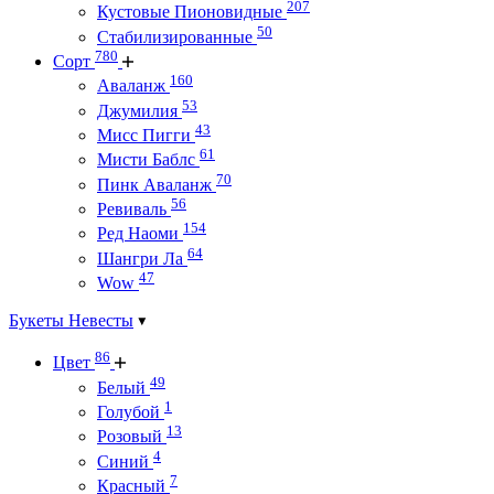
207
Кустовые Пионовидные
50
Стабилизированные
780
Сорт
160
Аваланж
53
Джумилия
43
Мисс Пигги
61
Мисти Баблс
70
Пинк Аваланж
56
Ревиваль
154
Ред Наоми
64
Шангри Ла
47
Wow
Букеты Невесты
86
Цвет
49
Белый
1
Голубой
13
Розовый
4
Синий
7
Красный