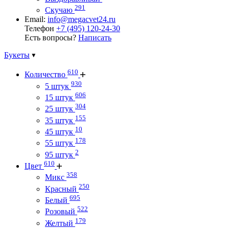
291
Скучаю
Email:
info@megacvet24.ru
Телефон
+7 (495) 120-24-30
Есть вопросы?
Написать
Букеты
610
Количество
930
5 штук
606
15 штук
304
25 штук
155
35 штук
10
45 штук
178
55 штук
2
95 штук
610
Цвет
358
Микс
250
Красный
695
Белый
522
Розовый
179
Желтый