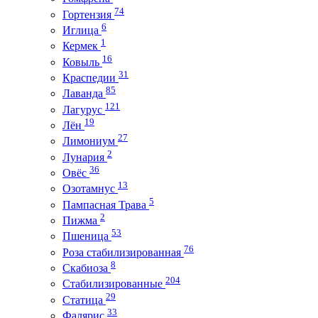
74
Гортензия
6
Иглица
1
Кермек
16
Ковыль
31
Краспедии
85
Лаванда
121
Лагурус
19
Лён
27
Лимониум
2
Лунария
36
Овёс
13
Озотамнус
5
Пампасная Трава
2
Пижма
53
Пшеница
76
Роза стабилизированная
8
Скабиоза
204
Стабилизированные
29
Статица
33
Фалярис