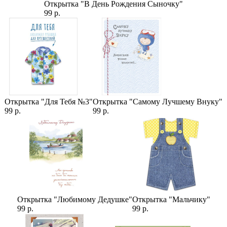
Роза Марун (60 см) А1
Открытка "В День Рождения Сыночку"
99 р.
Категории:
Цены
,
Букеты в Коробке
,
Розы
,
Красные Розы
,
Кустовые Розы
(Спрей)
,
Букеты Роз
,
19 Роз
,
Букеты с Пионовидной Розой
,
Кустовые Пионовидные Розы
,
Розы 60 см
,
Готовые букеты
,
Роза Марун
Открытка "Для Тебя №3"
Открытка "Самому Лучшему Внуку"
99 р.
99 р.
Открытка "Любимому Дедушке"
Открытка "Мальчику"
99 р.
99 р.