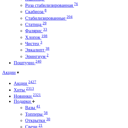
76
Роза стабилизированная
8
Скабиоза
204
Стабилизированные
29
Статица
33
Фалярис
198
Хлопок
3
Чистец
38
Эвкалипт
2
Эрингиум
240
Поштучно
Акции
2427
Акции
2313
Хиты
2321
Новинки
Подарки
41
Вазы
58
Топперы
30
Открытки
21
Свечи