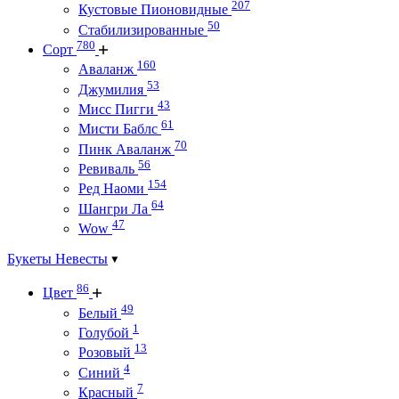
207
Кустовые Пионовидные
50
Стабилизированные
780
Сорт
160
Аваланж
53
Джумилия
43
Мисс Пигги
61
Мисти Баблс
70
Пинк Аваланж
56
Ревиваль
154
Ред Наоми
64
Шангри Ла
47
Wow
Букеты Невесты
86
Цвет
49
Белый
1
Голубой
13
Розовый
4
Синий
7
Красный