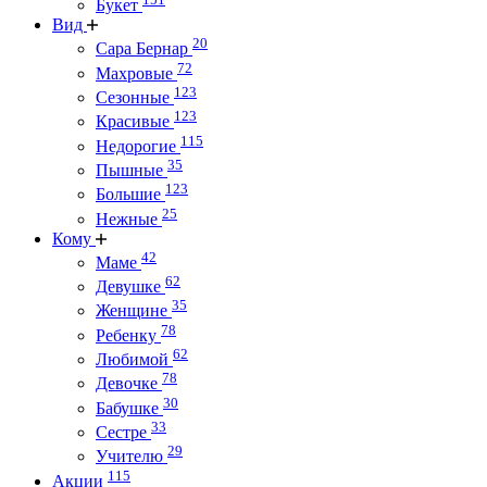
Букет
Вид
20
Сара Бернар
72
Махровые
123
Сезонные
123
Красивые
115
Недорогие
35
Пышные
123
Большие
25
Нежные
Кому
42
Маме
62
Девушке
35
Женщине
78
Ребенку
62
Любимой
78
Девочке
30
Бабушке
33
Сестре
29
Учителю
115
Акции