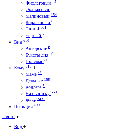
15
Фиолетовый
55
Оранжевый
154
Малиновый
85
Коралловый
101
Синий
7
Черный
610
Вид
6
Авторские
19
Букеты дня
80
Полевые
610
Кому
48
Маме
189
Девушке
5
Коллеге
558
На выписку
2431
Жене
633
По акции
Цветы
Вид