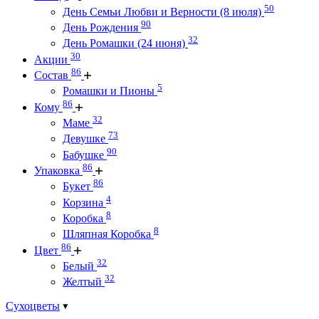
50
День Семьи Любви и Верности (8 июля)
90
День Рождения
32
День Ромашки (24 июня)
30
Акции
86
Состав
5
Ромашки и Пионы
86
Кому
32
Маме
73
Девушке
90
Бабушке
86
Упаковка
86
Букет
4
Корзина
8
Коробка
8
Шляпная Коробка
86
Цвет
32
Белый
32
Желтый
Сухоцветы