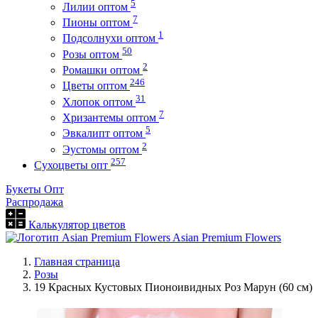
5
Лилии оптом
7
Пионы оптом
1
Подсолнухи оптом
50
Розы оптом
2
Ромашки оптом
246
Цветы оптом
31
Хлопок оптом
7
Хризантемы оптом
5
Эвкалипт оптом
2
Эустомы оптом
257
Сухоцветы опт
Букеты Опт
Распродажа
Калькулятор цветов
Asian Premium Flowers
Главная страница
Розы
19 Красных Кустовых Пионоивидных Роз Марун (60 см)