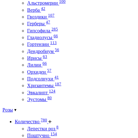
100
Альстромерии
42
Верба
107
Гвоздики
47
Герберы
285
Гипсофила
66
Гладиолусы
113
Гортензии
56
Дендробиум
63
Ирисы
66
Лилии
57
Орхидеи
41
Подсолнухи
187
Хризантемы
124
Эвкалипт
80
Эустомы
Розы
780
Количество
8
Лепестки роз
154
Поштучно