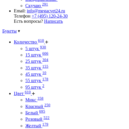
291
Скучаю
Email:
info@megacvet24.ru
Телефон
+7 (495) 120-24-30
Есть вопросы?
Написать
Букеты
610
Количество
930
5 штук
606
15 штук
304
25 штук
155
35 штук
10
45 штук
178
55 штук
2
95 штук
610
Цвет
358
Микс
250
Красный
695
Белый
522
Розовый
179
Желтый