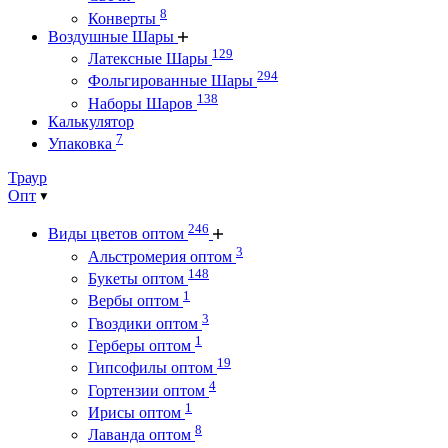
8
Конверты
Воздушные Шары
129
Латексные Шары
294
Фольгированные Шары
138
Наборы Шаров
Калькулятор
7
Упаковка
Траур
Опт
246
Виды цветов оптом
3
Альстромерия оптом
148
Букеты оптом
1
Вербы оптом
3
Гвоздики оптом
1
Герберы оптом
19
Гипсофилы оптом
4
Гортензии оптом
1
Ирисы оптом
8
Лаванда оптом