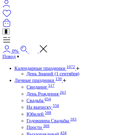
+
0%
Повод
1072
Календарные праздники
День Знаний (1 сентября)
139
Личные праздники
517
Свидание
263
День Рождения
654
Свадьба
558
На выписку
508
Юбилей
183
Годовщина Свадьбы
369
Прости
434
Выздоравливай