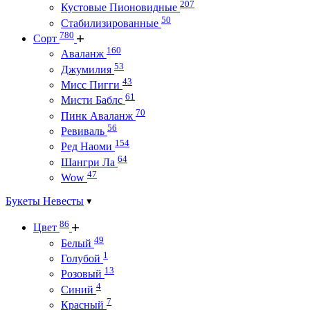
207
Кустовые Пионовидные
50
Стабилизированные
780
Сорт
160
Аваланж
53
Джумилия
43
Мисс Пигги
61
Мисти Баблс
70
Пинк Аваланж
56
Ревиваль
154
Ред Наоми
64
Шангри Ла
47
Wow
Букеты Невесты
86
Цвет
49
Белый
1
Голубой
13
Розовый
4
Синий
7
Красный