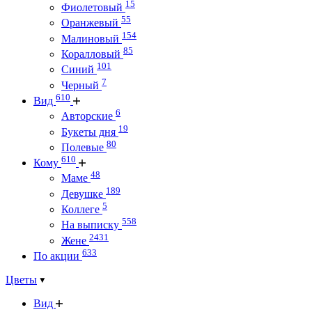
15
Фиолетовый
55
Оранжевый
154
Малиновый
85
Коралловый
101
Синий
7
Черный
610
Вид
6
Авторские
19
Букеты дня
80
Полевые
610
Кому
48
Маме
189
Девушке
5
Коллеге
558
На выписку
2431
Жене
633
По акции
Цветы
Вид