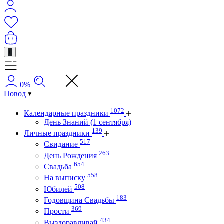
+
0%
Повод
1072
Календарные праздники
День Знаний (1 сентября)
139
Личные праздники
517
Свидание
263
День Рождения
654
Свадьба
558
На выписку
508
Юбилей
183
Годовщина Свадьбы
369
Прости
434
Выздоравливай