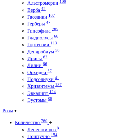
100
Альстромерии
42
Верба
107
Гвоздики
47
Герберы
285
Гипсофила
66
Гладиолусы
113
Гортензии
56
Дендробиум
63
Ирисы
66
Лилии
57
Орхидеи
41
Подсолнухи
187
Хризантемы
124
Эвкалипт
80
Эустомы
Розы
780
Количество
8
Лепестки роз
154
Поштучно