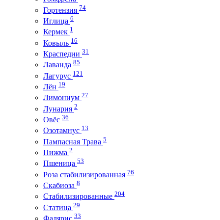
74
Гортензия
6
Иглица
1
Кермек
16
Ковыль
31
Краспедии
85
Лаванда
121
Лагурус
19
Лён
27
Лимониум
2
Лунария
36
Овёс
13
Озотамнус
5
Пампасная Трава
2
Пижма
53
Пшеница
76
Роза стабилизированная
8
Скабиоза
204
Стабилизированные
29
Статица
33
Фалярис