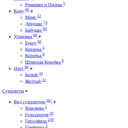
5
Ромашки и Пионы
86
Кому
32
Маме
73
Девушке
90
Бабушке
86
Упаковка
86
Букет
4
Корзина
8
Коробка
8
Шляпная Коробка
86
Цвет
32
Белый
32
Желтый
Сухоцветы
281
Вид сухоцветов
2
Ворсянка
20
Гелихризум
259
Гипсофила
3
Гомфрена