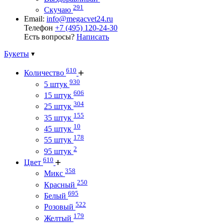
291
Скучаю
Email:
info@megacvet24.ru
Телефон
+7 (495) 120-24-30
Есть вопросы?
Написать
Букеты
610
Количество
930
5 штук
606
15 штук
304
25 штук
155
35 штук
10
45 штук
178
55 штук
2
95 штук
610
Цвет
358
Микс
250
Красный
695
Белый
522
Розовый
179
Желтый