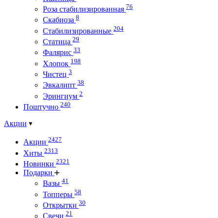
76
Роза стабилизированная
8
Скабиоза
204
Стабилизированные
29
Статица
33
Фалярис
198
Хлопок
3
Чистец
38
Эвкалипт
2
Эрингиум
240
Поштучно
Акции
2427
Акции
2313
Хиты
2321
Новинки
Подарки
41
Вазы
58
Топперы
30
Открытки
21
Свечи