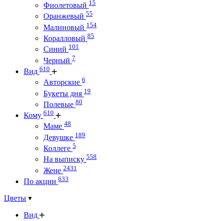
15
Фиолетовый
55
Оранжевый
154
Малиновый
85
Коралловый
101
Синий
7
Черный
610
Вид
6
Авторские
19
Букеты дня
80
Полевые
610
Кому
48
Маме
189
Девушке
5
Коллеге
558
На выписку
2431
Жене
633
По акции
Цветы
Вид