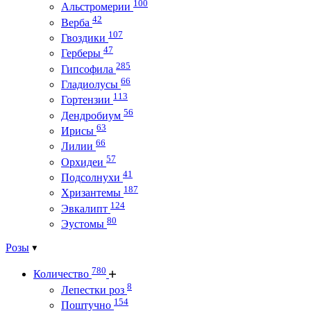
100
Альстромерии
42
Верба
107
Гвоздики
47
Герберы
285
Гипсофила
66
Гладиолусы
113
Гортензии
56
Дендробиум
63
Ирисы
66
Лилии
57
Орхидеи
41
Подсолнухи
187
Хризантемы
124
Эвкалипт
80
Эустомы
Розы
780
Количество
8
Лепестки роз
154
Поштучно