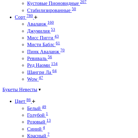
207
Кустовые Пионовидные
50
Стабилизированные
780
Сорт
160
Аваланж
53
Джумилия
43
Мисс Пигги
61
Мисти Баблс
70
Пинк Аваланж
56
Ревиваль
154
Ред Наоми
64
Шангри Ла
47
Wow
Букеты Невесты
86
Цвет
49
Белый
1
Голубой
13
Розовый
4
Синий
7
Красный