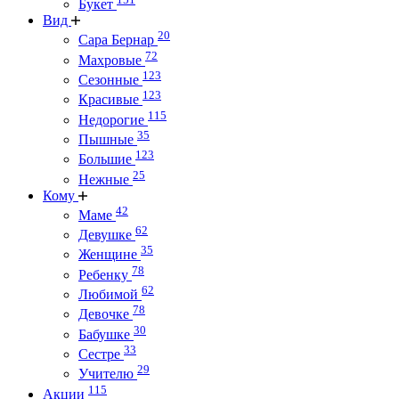
Букет
Вид
20
Сара Бернар
72
Махровые
123
Сезонные
123
Красивые
115
Недорогие
35
Пышные
123
Большие
25
Нежные
Кому
42
Маме
62
Девушке
35
Женщине
78
Ребенку
62
Любимой
78
Девочке
30
Бабушке
33
Сестре
29
Учителю
115
Акции