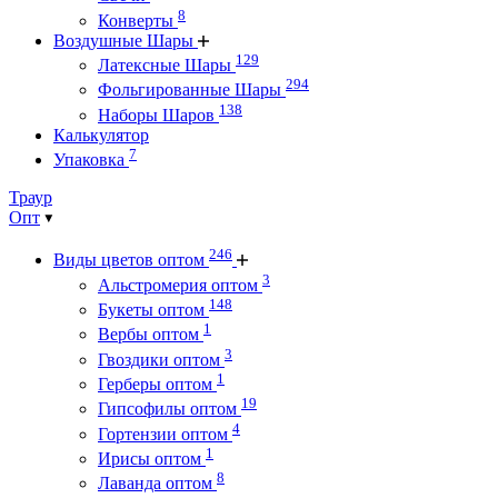
8
Конверты
Воздушные Шары
129
Латексные Шары
294
Фольгированные Шары
138
Наборы Шаров
Калькулятор
7
Упаковка
Траур
Опт
246
Виды цветов оптом
3
Альстромерия оптом
148
Букеты оптом
1
Вербы оптом
3
Гвоздики оптом
1
Герберы оптом
19
Гипсофилы оптом
4
Гортензии оптом
1
Ирисы оптом
8
Лаванда оптом