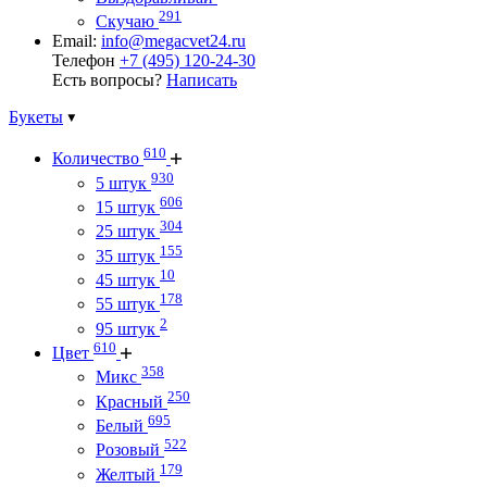
291
Скучаю
Email:
info@megacvet24.ru
Телефон
+7 (495) 120-24-30
Есть вопросы?
Написать
Букеты
610
Количество
930
5 штук
606
15 штук
304
25 штук
155
35 штук
10
45 штук
178
55 штук
2
95 штук
610
Цвет
358
Микс
250
Красный
695
Белый
522
Розовый
179
Желтый