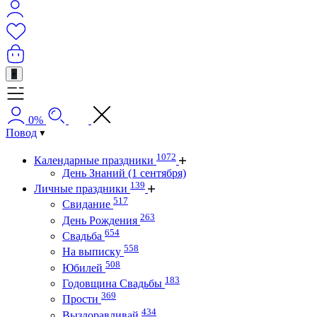
+
0%
Повод
1072
Календарные праздники
День Знаний (1 сентября)
139
Личные праздники
517
Свидание
263
День Рождения
654
Свадьба
558
На выписку
508
Юбилей
183
Годовщина Свадьбы
369
Прости
434
Выздоравливай