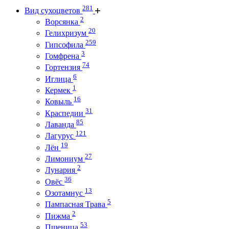
281
Вид сухоцветов
2
Ворсянка
20
Гелихризум
259
Гипсофила
3
Гомфрена
74
Гортензия
6
Иглица
1
Кермек
16
Ковыль
31
Краспедии
85
Лаванда
121
Лагурус
19
Лён
27
Лимониум
2
Лунария
36
Овёс
13
Озотамнус
5
Пампасная Трава
2
Пижма
53
Пшеница