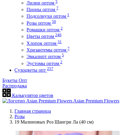
5
Лилии оптом
7
Пионы оптом
1
Подсолнухи оптом
50
Розы оптом
2
Ромашки оптом
246
Цветы оптом
31
Хлопок оптом
7
Хризантемы оптом
5
Эвкалипт оптом
2
Эустомы оптом
257
Сухоцветы опт
Букеты Опт
Распродажа
Калькулятор цветов
Asian Premium Flowers
Главная страница
Розы
19 Малиновых Роз Шангри Ла (40 см)