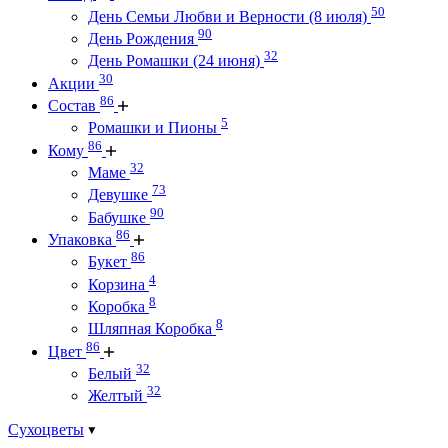
50
День Семьи Любви и Верности (8 июля)
90
День Рождения
32
День Ромашки (24 июня)
30
Акции
86
Состав
5
Ромашки и Пионы
86
Кому
32
Маме
73
Девушке
90
Бабушке
86
Упаковка
86
Букет
4
Корзина
8
Коробка
8
Шляпная Коробка
86
Цвет
32
Белый
32
Желтый
Сухоцветы