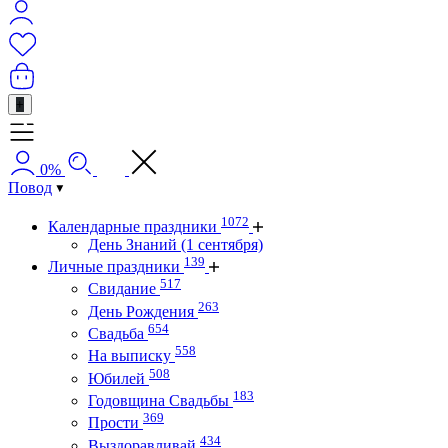
+
0%
Повод
1072
Календарные праздники
День Знаний (1 сентября)
139
Личные праздники
517
Свидание
263
День Рождения
654
Свадьба
558
На выписку
508
Юбилей
183
Годовщина Свадьбы
369
Прости
434
Выздоравливай