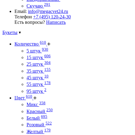
291
Скучаю
Email:
info@megacvet24.ru
Телефон
+7 (495) 120-24-30
Есть вопросы?
Написать
Букеты
610
Количество
930
5 штук
606
15 штук
304
25 штук
155
35 штук
10
45 штук
178
55 штук
2
95 штук
610
Цвет
358
Микс
250
Красный
695
Белый
522
Розовый
179
Желтый