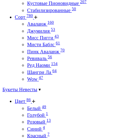
207
Кустовые Пионовидные
50
Стабилизированные
780
Сорт
160
Аваланж
53
Джумилия
43
Мисс Пигги
61
Мисти Баблс
70
Пинк Аваланж
56
Ревиваль
154
Ред Наоми
64
Шангри Ла
47
Wow
Букеты Невесты
86
Цвет
49
Белый
1
Голубой
13
Розовый
4
Синий
7
Красный