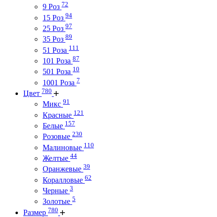
72
9 Роз
94
15 Роз
97
25 Роз
89
35 Роз
111
51 Роза
87
101 Роза
10
501 Роза
7
1001 Роза
780
Цвет
91
Микс
121
Красные
157
Белые
230
Розовые
110
Малиновые
44
Желтые
39
Оранжевые
62
Коралловые
3
Черные
5
Золотые
780
Размер