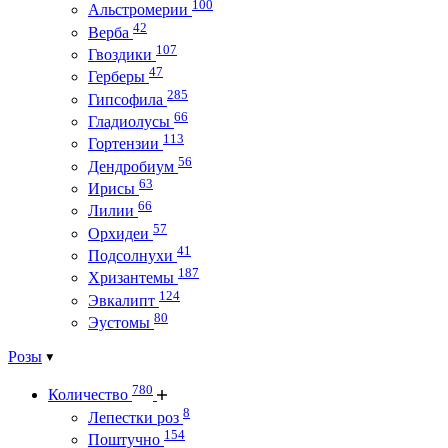
100
Альстромерии
42
Верба
107
Гвоздики
47
Герберы
285
Гипсофила
66
Гладиолусы
113
Гортензии
56
Дендробиум
63
Ирисы
66
Лилии
57
Орхидеи
41
Подсолнухи
187
Хризантемы
124
Эвкалипт
80
Эустомы
Розы
780
Количество
8
Лепестки роз
154
Поштучно