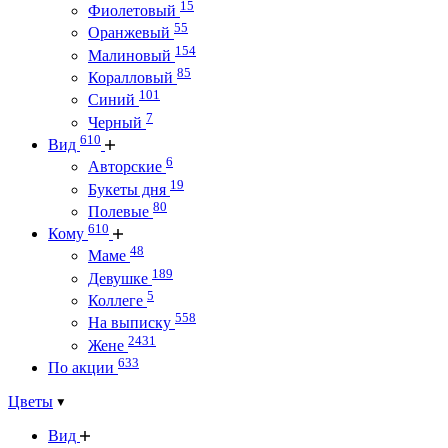
15
Фиолетовый
55
Оранжевый
154
Малиновый
85
Коралловый
101
Синий
7
Черный
610
Вид
6
Авторские
19
Букеты дня
80
Полевые
610
Кому
48
Маме
189
Девушке
5
Коллеге
558
На выписку
2431
Жене
633
По акции
Цветы
Вид