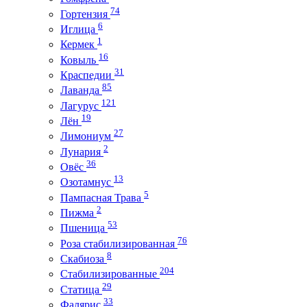
74
Гортензия
6
Иглица
1
Кермек
16
Ковыль
31
Краспедии
85
Лаванда
121
Лагурус
19
Лён
27
Лимониум
2
Лунария
36
Овёс
13
Озотамнус
5
Пампасная Трава
2
Пижма
53
Пшеница
76
Роза стабилизированная
8
Скабиоза
204
Стабилизированные
29
Статица
33
Фалярис