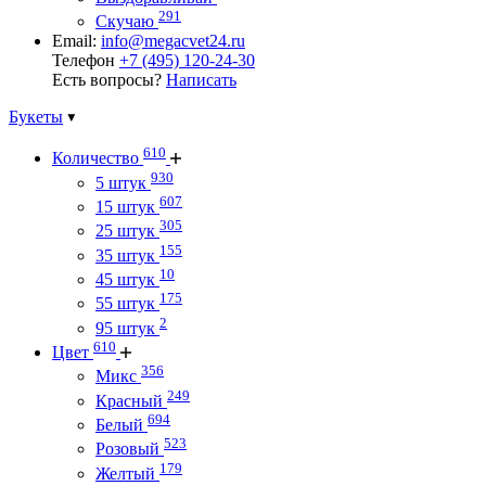
291
Скучаю
Email:
info@megacvet24.ru
Телефон
+7 (495) 120-24-30
Есть вопросы?
Написать
Букеты
610
Количество
930
5 штук
607
15 штук
305
25 штук
155
35 штук
10
45 штук
175
55 штук
2
95 штук
610
Цвет
356
Микс
249
Красный
694
Белый
523
Розовый
179
Желтый