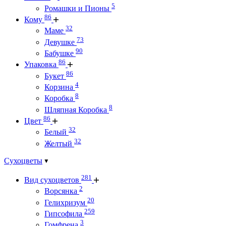
5
Ромашки и Пионы
86
Кому
32
Маме
73
Девушке
90
Бабушке
86
Упаковка
86
Букет
4
Корзина
8
Коробка
8
Шляпная Коробка
86
Цвет
32
Белый
32
Желтый
Сухоцветы
281
Вид сухоцветов
2
Ворсянка
20
Гелихризум
259
Гипсофила
3
Гомфрена