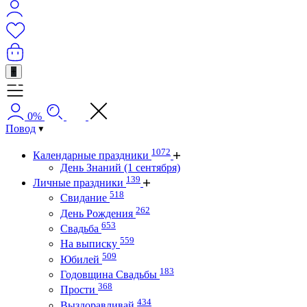
+
0%
Повод
1072
Календарные праздники
День Знаний (1 сентября)
139
Личные праздники
518
Свидание
262
День Рождения
653
Свадьба
559
На выписку
509
Юбилей
183
Годовщина Свадьбы
368
Прости
434
Выздоравливай