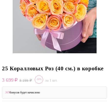
25 Коралловых Роз (40 см.) в коробке
3 699
-55%
8 199
за 1 шт.
369
бонусов будет начислено
?