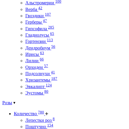
100
Альстромерии
42
Верба
107
Гвоздики
47
Герберы
285
Гипсофила
65
Гладиолусы
113
Гортензии
56
Дендробиум
63
Ирисы
66
Лилии
57
Орхидеи
41
Подсолнухи
187
Хризантемы
124
Эвкалипт
80
Эустомы
Розы
780
Количество
8
Лепестки роз
154
Поштучно