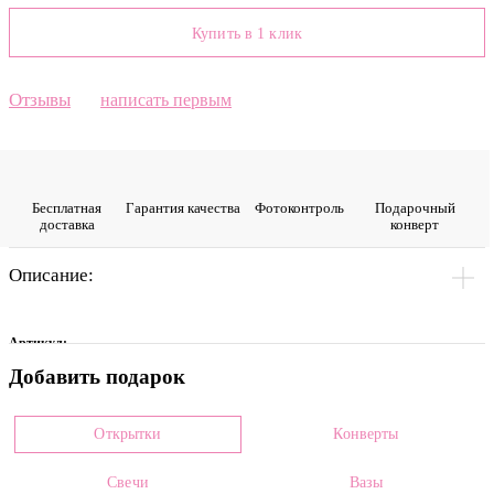
Купить в 1 клик
Отзывы
написать первым
Бесплатная
Гарантия качества
Фото­контроль
Подарочный
доставка
конверт
Описание:
Артикул:
Добавить подарок
0010658
Цвет
Открытки
Конверты
Коралловый
Свечи
Вазы
Размеры: *