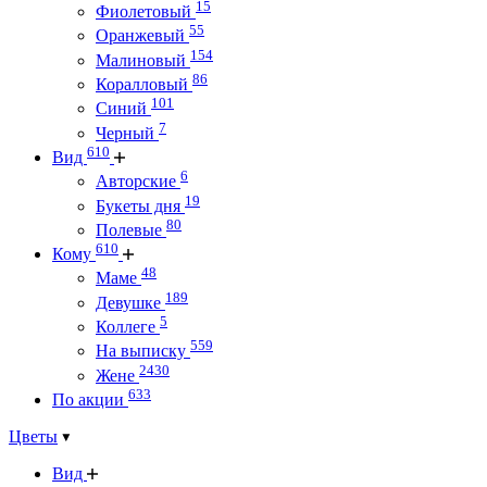
15
Фиолетовый
55
Оранжевый
154
Малиновый
86
Коралловый
101
Синий
7
Черный
610
Вид
6
Авторские
19
Букеты дня
80
Полевые
610
Кому
48
Маме
189
Девушке
5
Коллеге
559
На выписку
2430
Жене
633
По акции
Цветы
Вид