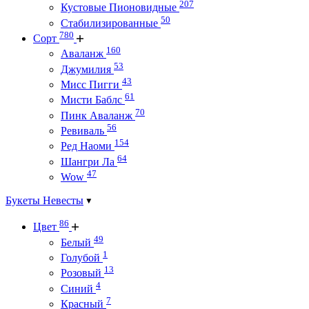
207
Кустовые Пионовидные
50
Стабилизированные
780
Сорт
160
Аваланж
53
Джумилия
43
Мисс Пигги
61
Мисти Баблс
70
Пинк Аваланж
56
Ревиваль
154
Ред Наоми
64
Шангри Ла
47
Wow
Букеты Невесты
86
Цвет
49
Белый
1
Голубой
13
Розовый
4
Синий
7
Красный