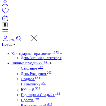
+
0%
Повод
1072
Календарные праздники
День Знаний (1 сентября)
139
Личные праздники
517
Свидание
263
День Рождения
654
Свадьба
558
На выписку
508
Юбилей
183
Годовщина Свадьбы
369
Прости
434
Выздоравливай