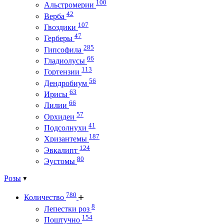
100
Альстромерии
42
Верба
107
Гвоздики
47
Герберы
285
Гипсофила
66
Гладиолусы
113
Гортензии
56
Дендробиум
63
Ирисы
66
Лилии
57
Орхидеи
41
Подсолнухи
187
Хризантемы
124
Эвкалипт
80
Эустомы
Розы
780
Количество
8
Лепестки роз
154
Поштучно