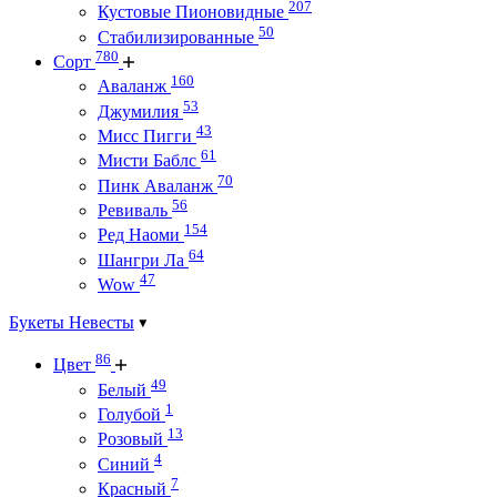
207
Кустовые Пионовидные
50
Стабилизированные
780
Сорт
160
Аваланж
53
Джумилия
43
Мисс Пигги
61
Мисти Баблс
70
Пинк Аваланж
56
Ревиваль
154
Ред Наоми
64
Шангри Ла
47
Wow
Букеты Невесты
86
Цвет
49
Белый
1
Голубой
13
Розовый
4
Синий
7
Красный