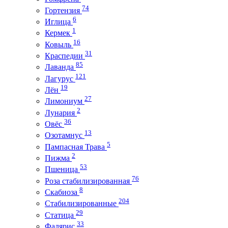
74
Гортензия
6
Иглица
1
Кермек
16
Ковыль
31
Краспедии
85
Лаванда
121
Лагурус
19
Лён
27
Лимониум
2
Лунария
36
Овёс
13
Озотамнус
5
Пампасная Трава
2
Пижма
53
Пшеница
76
Роза стабилизированная
8
Скабиоза
204
Стабилизированные
29
Статица
33
Фалярис