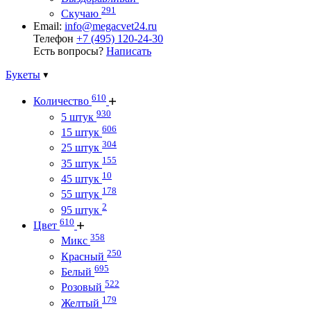
291
Скучаю
Email:
info@megacvet24.ru
Телефон
+7 (495) 120-24-30
Есть вопросы?
Написать
Букеты
610
Количество
930
5 штук
606
15 штук
304
25 штук
155
35 штук
10
45 штук
178
55 штук
2
95 штук
610
Цвет
358
Микс
250
Красный
695
Белый
522
Розовый
179
Желтый