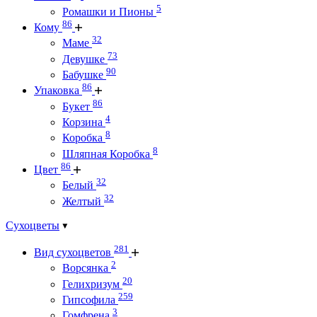
5
Ромашки и Пионы
86
Кому
32
Маме
73
Девушке
90
Бабушке
86
Упаковка
86
Букет
4
Корзина
8
Коробка
8
Шляпная Коробка
86
Цвет
32
Белый
32
Желтый
Сухоцветы
281
Вид сухоцветов
2
Ворсянка
20
Гелихризум
259
Гипсофила
3
Гомфрена