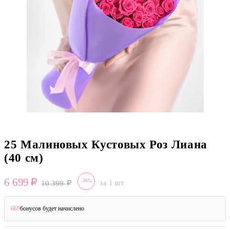
25 Малиновых Кустовых Роз Лиана
(40 см)
6 699
-36%
10 399
за 1 шт.
669
бонусов будет начислено
?