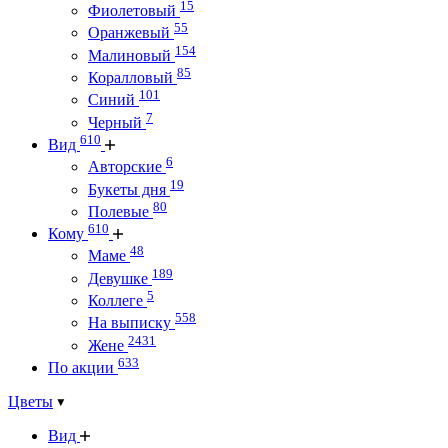
15
Фиолетовый
55
Оранжевый
154
Малиновый
85
Коралловый
101
Синий
7
Черный
610
Вид
6
Авторские
19
Букеты дня
80
Полевые
610
Кому
48
Маме
189
Девушке
5
Коллеге
558
На выписку
2431
Жене
633
По акции
Цветы
Вид