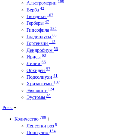
100
Альстромерии
42
Верба
107
Гвоздики
47
Герберы
285
Гипсофила
66
Гладиолусы
113
Гортензии
56
Дендробиум
63
Ирисы
66
Лилии
57
Орхидеи
41
Подсолнухи
187
Хризантемы
124
Эвкалипт
80
Эустомы
Розы
780
Количество
8
Лепестки роз
154
Поштучно