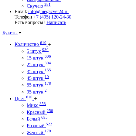
291
Скучаю
Email:
info@megacvet24.ru
Телефон
+7 (495) 120-24-30
Есть вопросы?
Написать
Букеты
610
Количество
930
5 штук
606
15 штук
304
25 штук
155
35 штук
10
45 штук
178
55 штук
2
95 штук
610
Цвет
358
Микс
250
Красный
695
Белый
522
Розовый
179
Желтый