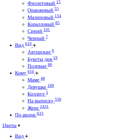
15
Фиолетовый
55
Оранжевый
154
Малиновый
85
Коралловый
101
Синий
7
Черный
610
Вид
6
Авторские
19
Букеты дня
80
Полевые
610
Кому
48
Маме
189
Девушке
5
Коллеге
558
На выписку
2431
Жене
633
По акции
Цветы
Вид