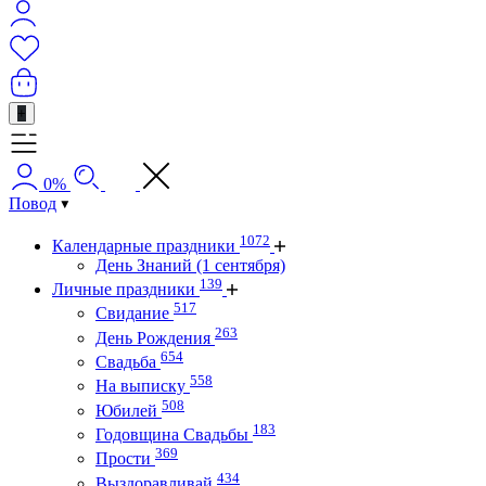
+
0%
Повод
1072
Календарные праздники
День Знаний (1 сентября)
139
Личные праздники
517
Свидание
263
День Рождения
654
Свадьба
558
На выписку
508
Юбилей
183
Годовщина Свадьбы
369
Прости
434
Выздоравливай