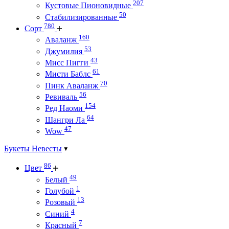
207
Кустовые Пионовидные
50
Стабилизированные
780
Сорт
160
Аваланж
53
Джумилия
43
Мисс Пигги
61
Мисти Баблс
70
Пинк Аваланж
56
Ревиваль
154
Ред Наоми
64
Шангри Ла
47
Wow
Букеты Невесты
86
Цвет
49
Белый
1
Голубой
13
Розовый
4
Синий
7
Красный