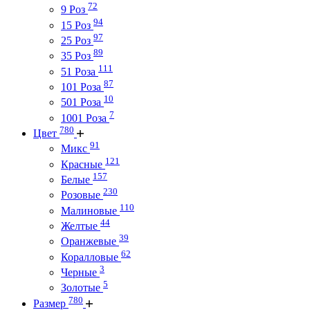
72
9 Роз
94
15 Роз
97
25 Роз
89
35 Роз
111
51 Роза
87
101 Роза
10
501 Роза
7
1001 Роза
780
Цвет
91
Микс
121
Красные
157
Белые
230
Розовые
110
Малиновые
44
Желтые
39
Оранжевые
62
Коралловые
3
Черные
5
Золотые
780
Размер