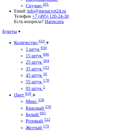
291
Скучаю
Email:
info@megacvet24.ru
Телефон
+7 (495) 120-24-30
Есть вопросы?
Написать
Букеты
610
Количество
930
5 штук
606
15 штук
304
25 штук
155
35 штук
10
45 штук
178
55 штук
2
95 штук
610
Цвет
358
Микс
250
Красный
695
Белый
522
Розовый
179
Желтый