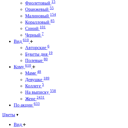
15
Фиолетовый
55
Оранжевый
154
Малиновый
85
Коралловый
101
Синий
7
Черный
610
Вид
6
Авторские
19
Букеты дня
80
Полевые
610
Кому
48
Маме
189
Девушке
5
Коллеге
558
На выписку
2431
Жене
633
По акции
Цветы
Вид