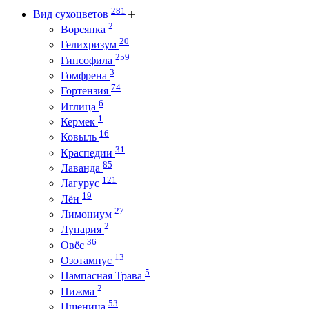
281
Вид сухоцветов
2
Ворсянка
20
Гелихризум
259
Гипсофила
3
Гомфрена
74
Гортензия
6
Иглица
1
Кермек
16
Ковыль
31
Краспедии
85
Лаванда
121
Лагурус
19
Лён
27
Лимониум
2
Лунария
36
Овёс
13
Озотамнус
5
Пампасная Трава
2
Пижма
53
Пшеница