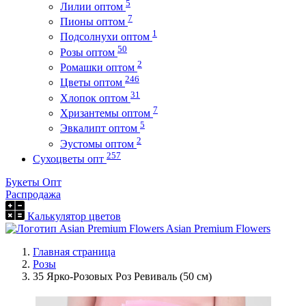
5
Лилии оптом
7
Пионы оптом
1
Подсолнухи оптом
50
Розы оптом
2
Ромашки оптом
246
Цветы оптом
31
Хлопок оптом
7
Хризантемы оптом
5
Эвкалипт оптом
2
Эустомы оптом
257
Сухоцветы опт
Букеты Опт
Распродажа
Калькулятор цветов
Asian Premium Flowers
Главная страница
Розы
35 Ярко-Розовых Роз Ревиваль (50 см)