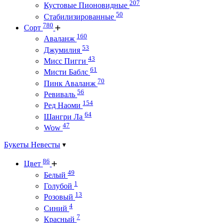
207
Кустовые Пионовидные
50
Стабилизированные
780
Сорт
160
Аваланж
53
Джумилия
43
Мисс Пигги
61
Мисти Баблс
70
Пинк Аваланж
56
Ревиваль
154
Ред Наоми
64
Шангри Ла
47
Wow
Букеты Невесты
86
Цвет
49
Белый
1
Голубой
13
Розовый
4
Синий
7
Красный