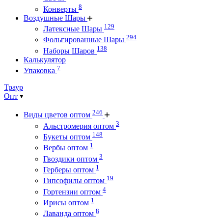
8
Конверты
Воздушные Шары
129
Латексные Шары
294
Фольгированные Шары
138
Наборы Шаров
Калькулятор
7
Упаковка
Траур
Опт
246
Виды цветов оптом
3
Альстромерия оптом
148
Букеты оптом
1
Вербы оптом
3
Гвоздики оптом
1
Герберы оптом
19
Гипсофилы оптом
4
Гортензии оптом
1
Ирисы оптом
8
Лаванда оптом