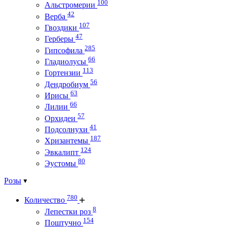
100
Альстромерии
42
Верба
107
Гвоздики
47
Герберы
285
Гипсофила
66
Гладиолусы
113
Гортензии
56
Дендробиум
63
Ирисы
66
Лилии
57
Орхидеи
41
Подсолнухи
187
Хризантемы
124
Эвкалипт
80
Эустомы
Розы
780
Количество
8
Лепестки роз
154
Поштучно