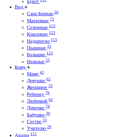
Букет
Вид
20
Сара Бернар
72
Махровые
123
Сезонные
123
Красивые
115
Недорогие
35
Пышные
123
Большие
25
Нежные
Кому
42
Маме
62
Девушке
35
Женщине
78
Ребенку
62
Любимой
78
Девочке
30
Бабушке
33
Сестре
29
Учителю
115
Акции