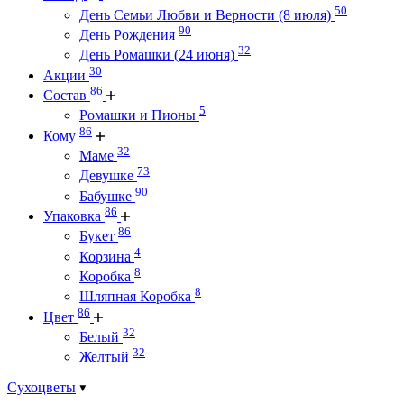
50
День Семьи Любви и Верности (8 июля)
90
День Рождения
32
День Ромашки (24 июня)
30
Акции
86
Состав
5
Ромашки и Пионы
86
Кому
32
Маме
73
Девушке
90
Бабушке
86
Упаковка
86
Букет
4
Корзина
8
Коробка
8
Шляпная Коробка
86
Цвет
32
Белый
32
Желтый
Сухоцветы