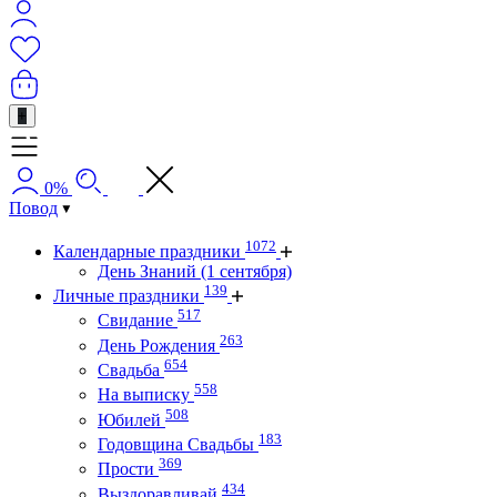
+
0%
Повод
1072
Календарные праздники
День Знаний (1 сентября)
139
Личные праздники
517
Свидание
263
День Рождения
654
Свадьба
558
На выписку
508
Юбилей
183
Годовщина Свадьбы
369
Прости
434
Выздоравливай