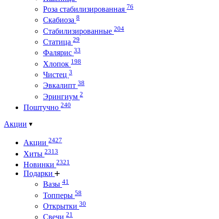
76
Роза стабилизированная
8
Скабиоза
204
Стабилизированные
29
Статица
33
Фалярис
198
Хлопок
3
Чистец
38
Эвкалипт
2
Эрингиум
240
Поштучно
Акции
2427
Акции
2313
Хиты
2321
Новинки
Подарки
41
Вазы
58
Топперы
30
Открытки
21
Свечи