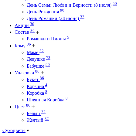
50
День Семьи Любви и Верности (8 июля)
90
День Рождения
32
День Ромашки (24 июня)
30
Акции
86
Состав
5
Ромашки и Пионы
86
Кому
32
Маме
73
Девушке
90
Бабушке
86
Упаковка
86
Букет
4
Корзина
8
Коробка
8
Шляпная Коробка
86
Цвет
32
Белый
32
Желтый
Сухоцветы