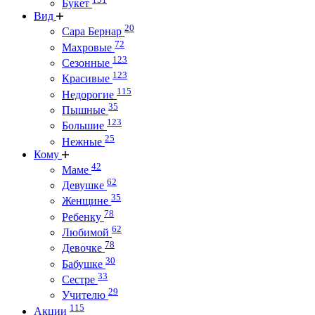
Букет
Вид
20
Сара Бернар
72
Махровые
123
Сезонные
123
Красивые
115
Недорогие
35
Пышные
123
Большие
25
Нежные
Кому
42
Маме
62
Девушке
35
Женщине
78
Ребенку
62
Любимой
78
Девочке
30
Бабушке
33
Сестре
29
Учителю
115
Акции