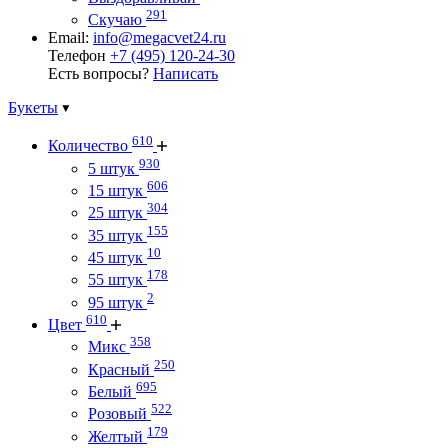
291
Скучаю
Email:
info@megacvet24.ru
Телефон
+7 (495) 120-24-30
Есть вопросы?
Написать
Букеты
610
Количество
930
5 штук
606
15 штук
304
25 штук
155
35 штук
10
45 штук
178
55 штук
2
95 штук
610
Цвет
358
Микс
250
Красный
695
Белый
522
Розовый
179
Желтый