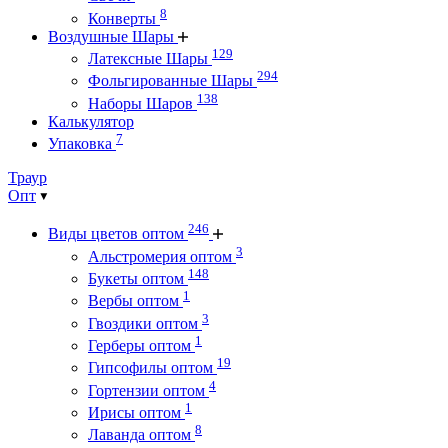
8
Конверты
Воздушные Шары
129
Латексные Шары
294
Фольгированные Шары
138
Наборы Шаров
Калькулятор
7
Упаковка
Траур
Опт
246
Виды цветов оптом
3
Альстромерия оптом
148
Букеты оптом
1
Вербы оптом
3
Гвоздики оптом
1
Герберы оптом
19
Гипсофилы оптом
4
Гортензии оптом
1
Ирисы оптом
8
Лаванда оптом