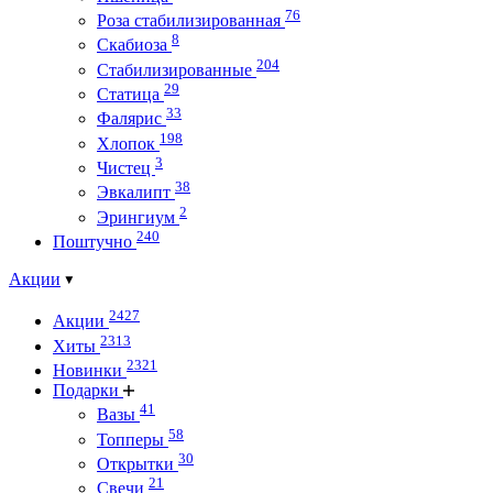
76
Роза стабилизированная
8
Скабиоза
204
Стабилизированные
29
Статица
33
Фалярис
198
Хлопок
3
Чистец
38
Эвкалипт
2
Эрингиум
240
Поштучно
Акции
2427
Акции
2313
Хиты
2321
Новинки
Подарки
41
Вазы
58
Топперы
30
Открытки
21
Свечи