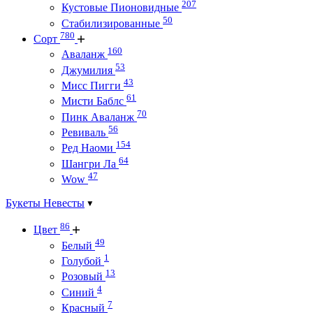
207
Кустовые Пионовидные
50
Стабилизированные
780
Сорт
160
Аваланж
53
Джумилия
43
Мисс Пигги
61
Мисти Баблс
70
Пинк Аваланж
56
Ревиваль
154
Ред Наоми
64
Шангри Ла
47
Wow
Букеты Невесты
86
Цвет
49
Белый
1
Голубой
13
Розовый
4
Синий
7
Красный