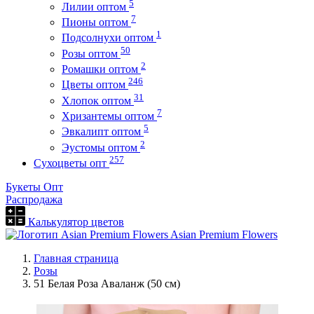
5
Лилии оптом
7
Пионы оптом
1
Подсолнухи оптом
50
Розы оптом
2
Ромашки оптом
246
Цветы оптом
31
Хлопок оптом
7
Хризантемы оптом
5
Эвкалипт оптом
2
Эустомы оптом
257
Сухоцветы опт
Букеты Опт
Распродажа
Калькулятор цветов
Asian Premium Flowers
Главная страница
Розы
51 Белая Роза Аваланж (50 см)