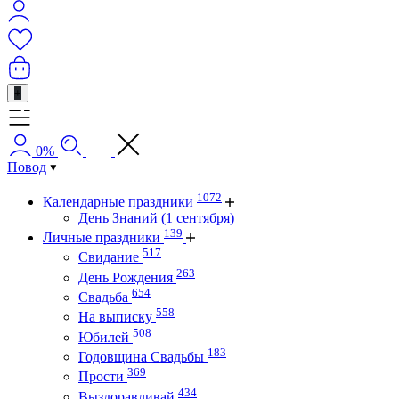
+
0%
Повод
1072
Календарные праздники
День Знаний (1 сентября)
139
Личные праздники
517
Свидание
263
День Рождения
654
Свадьба
558
На выписку
508
Юбилей
183
Годовщина Свадьбы
369
Прости
434
Выздоравливай