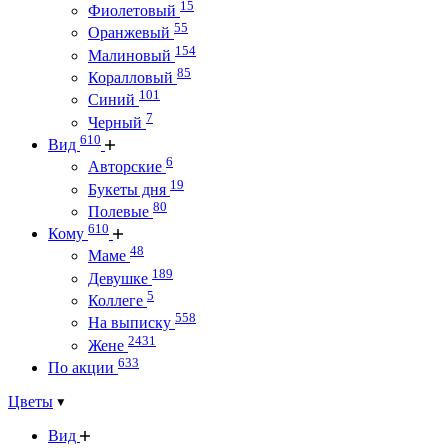
15
Фиолетовый
55
Оранжевый
154
Малиновый
85
Коралловый
101
Синий
7
Черный
610
Вид
6
Авторские
19
Букеты дня
80
Полевые
610
Кому
48
Маме
189
Девушке
5
Коллеге
558
На выписку
2431
Жене
633
По акции
Цветы
Вид