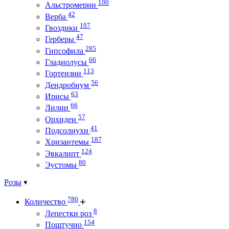
100
Альстромерии
42
Верба
107
Гвоздики
47
Герберы
285
Гипсофила
66
Гладиолусы
113
Гортензии
56
Дендробиум
63
Ирисы
66
Лилии
57
Орхидеи
41
Подсолнухи
187
Хризантемы
124
Эвкалипт
80
Эустомы
Розы
780
Количество
8
Лепестки роз
154
Поштучно