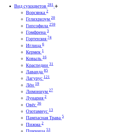
281
Вид сухоцветов
2
Ворсянка
20
Гелихризум
259
Гипсофила
3
Гомфрена
74
Гортензия
6
Иглица
1
Кермек
16
Ковыль
31
Краспедии
85
Лаванда
121
Лагурус
19
Лён
27
Лимониум
2
Лунария
36
Овёс
13
Озотамнус
5
Пампасная Трава
2
Пижма
53
Пшеница