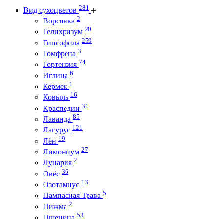
281
Вид сухоцветов
2
Ворсянка
20
Гелихризум
259
Гипсофила
3
Гомфрена
74
Гортензия
6
Иглица
1
Кермек
16
Ковыль
31
Краспедии
85
Лаванда
121
Лагурус
19
Лён
27
Лимониум
2
Лунария
36
Овёс
13
Озотамнус
5
Пампасная Трава
2
Пижма
53
Пшеница