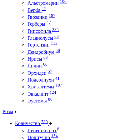
100
Альстромерии
42
Верба
107
Гвоздики
47
Герберы
285
Гипсофила
66
Гладиолусы
113
Гортензии
56
Дендробиум
63
Ирисы
66
Лилии
57
Орхидеи
41
Подсолнухи
187
Хризантемы
124
Эвкалипт
80
Эустомы
Розы
780
Количество
8
Лепестки роз
154
Поштучно