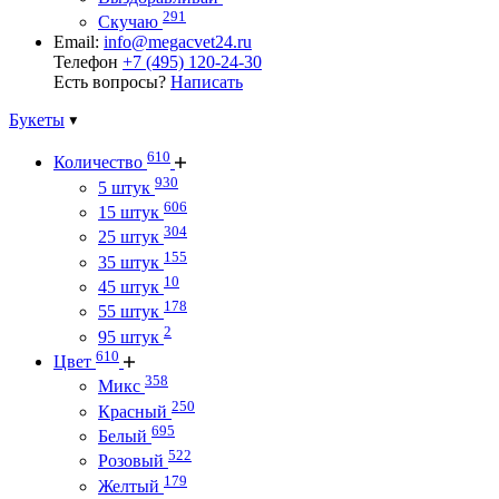
291
Скучаю
Email:
info@megacvet24.ru
Телефон
+7 (495) 120-24-30
Есть вопросы?
Написать
Букеты
610
Количество
930
5 штук
606
15 штук
304
25 штук
155
35 штук
10
45 штук
178
55 штук
2
95 штук
610
Цвет
358
Микс
250
Красный
695
Белый
522
Розовый
179
Желтый