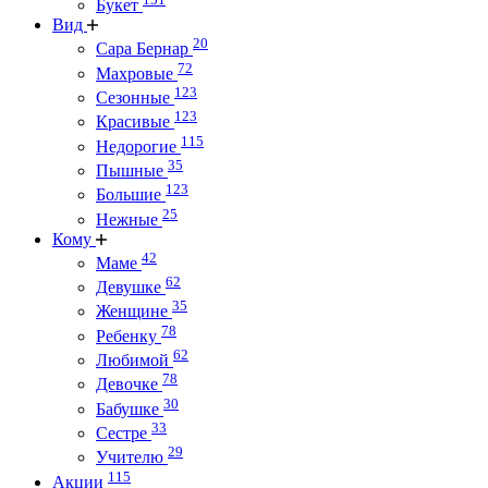
Букет
Вид
20
Сара Бернар
72
Махровые
123
Сезонные
123
Красивые
115
Недорогие
35
Пышные
123
Большие
25
Нежные
Кому
42
Маме
62
Девушке
35
Женщине
78
Ребенку
62
Любимой
78
Девочке
30
Бабушке
33
Сестре
29
Учителю
115
Акции