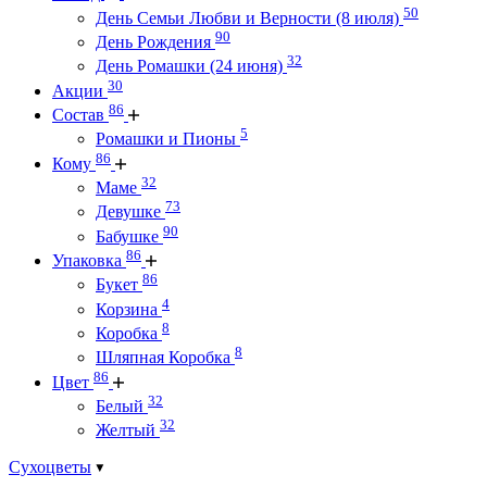
50
День Семьи Любви и Верности (8 июля)
90
День Рождения
32
День Ромашки (24 июня)
30
Акции
86
Состав
5
Ромашки и Пионы
86
Кому
32
Маме
73
Девушке
90
Бабушке
86
Упаковка
86
Букет
4
Корзина
8
Коробка
8
Шляпная Коробка
86
Цвет
32
Белый
32
Желтый
Сухоцветы