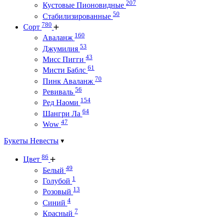
207
Кустовые Пионовидные
50
Стабилизированные
780
Сорт
160
Аваланж
53
Джумилия
43
Мисс Пигги
61
Мисти Баблс
70
Пинк Аваланж
56
Ревиваль
154
Ред Наоми
64
Шангри Ла
47
Wow
Букеты Невесты
86
Цвет
49
Белый
1
Голубой
13
Розовый
4
Синий
7
Красный