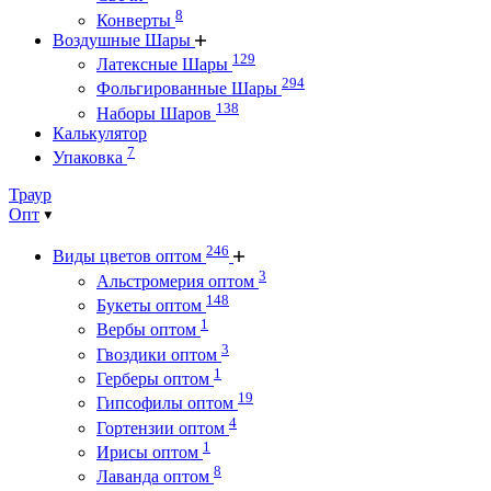
8
Конверты
Воздушные Шары
129
Латексные Шары
294
Фольгированные Шары
138
Наборы Шаров
Калькулятор
7
Упаковка
Траур
Опт
246
Виды цветов оптом
3
Альстромерия оптом
148
Букеты оптом
1
Вербы оптом
3
Гвоздики оптом
1
Герберы оптом
19
Гипсофилы оптом
4
Гортензии оптом
1
Ирисы оптом
8
Лаванда оптом