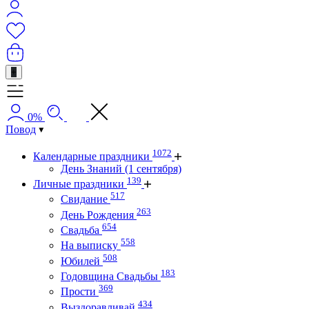
+
0%
Повод
1072
Календарные праздники
День Знаний (1 сентября)
139
Личные праздники
517
Свидание
263
День Рождения
654
Свадьба
558
На выписку
508
Юбилей
183
Годовщина Свадьбы
369
Прости
434
Выздоравливай