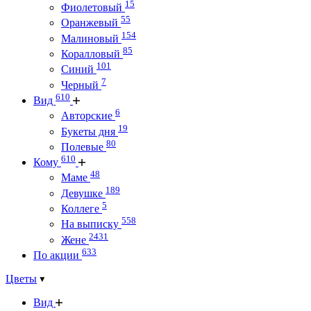
15
Фиолетовый
55
Оранжевый
154
Малиновый
85
Коралловый
101
Синий
7
Черный
610
Вид
6
Авторские
19
Букеты дня
80
Полевые
610
Кому
48
Маме
189
Девушке
5
Коллеге
558
На выписку
2431
Жене
633
По акции
Цветы
Вид