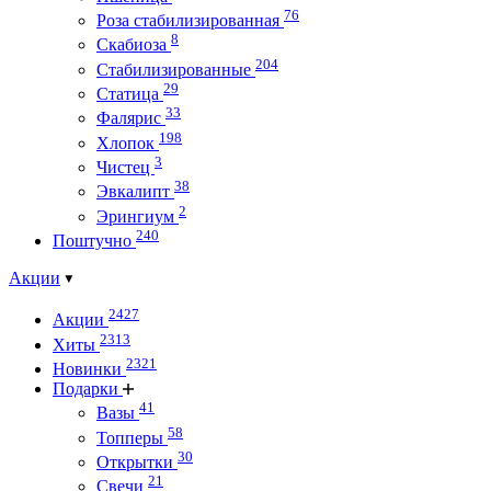
76
Роза стабилизированная
8
Скабиоза
204
Стабилизированные
29
Статица
33
Фалярис
198
Хлопок
3
Чистец
38
Эвкалипт
2
Эрингиум
240
Поштучно
Акции
2427
Акции
2313
Хиты
2321
Новинки
Подарки
41
Вазы
58
Топперы
30
Открытки
21
Свечи