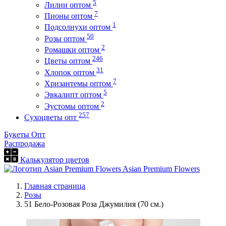
5
Лилии оптом
7
Пионы оптом
1
Подсолнухи оптом
50
Розы оптом
2
Ромашки оптом
246
Цветы оптом
31
Хлопок оптом
7
Хризантемы оптом
5
Эвкалипт оптом
2
Эустомы оптом
257
Сухоцветы опт
Букеты Опт
Распродажа
Калькулятор цветов
Asian Premium Flowers
Главная страница
Розы
51 Бело-Розовая Роза Джумилия (70 см.)