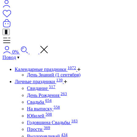
+
0%
Повод
1072
Календарные праздники
День Знаний (1 сентября)
139
Личные праздники
517
Свидание
263
День Рождения
654
Свадьба
558
На выписку
508
Юбилей
183
Годовщина Свадьбы
369
Прости
434
Выздоравливай