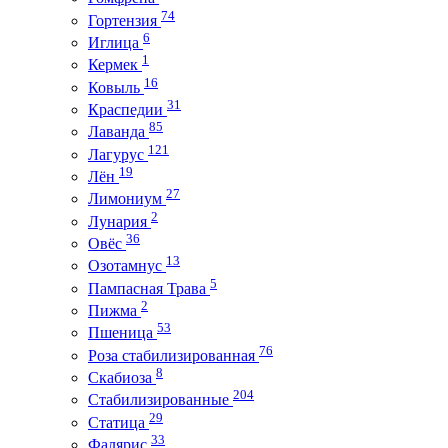
74
Гортензия
6
Иглица
1
Кермек
16
Ковыль
31
Краспедии
85
Лаванда
121
Лагурус
19
Лён
27
Лимониум
2
Лунария
36
Овёс
13
Озотамнус
5
Пампасная Трава
2
Пижма
53
Пшеница
76
Роза стабилизированная
8
Скабиоза
204
Стабилизированные
29
Статица
33
Фалярис