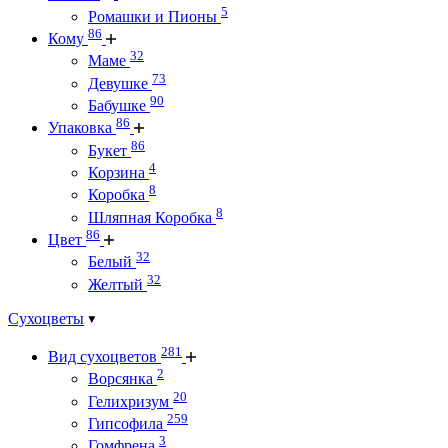
5
Ромашки и Пионы
86
Кому
32
Маме
73
Девушке
90
Бабушке
86
Упаковка
86
Букет
4
Корзина
8
Коробка
8
Шляпная Коробка
86
Цвет
32
Белый
32
Желтый
Сухоцветы
281
Вид сухоцветов
2
Ворсянка
20
Гелихризум
259
Гипсофила
3
Гомфрена