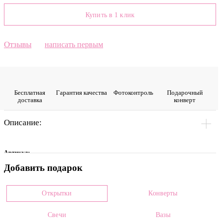
Купить в 1 клик
Отзывы
написать первым
Бесплатная
Гарантия качества
Фото­контроль
Подарочный
доставка
конверт
Описание:
Артикул:
Добавить подарок
0007484
Цвет
Открытки
Конверты
Желтый
Свечи
Вазы
Размеры: *