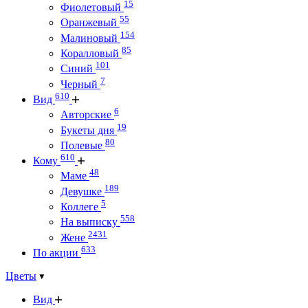
15
Фиолетовый
55
Оранжевый
154
Малиновый
85
Коралловый
101
Синий
7
Черный
610
Вид
6
Авторские
19
Букеты дня
80
Полевые
610
Кому
48
Маме
189
Девушке
5
Коллеге
558
На выписку
2431
Жене
633
По акции
Цветы
Вид