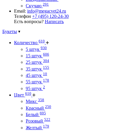
291
Скучаю
Email:
info@megacvet24.ru
Телефон
+7 (495) 120-24-30
Есть вопросы?
Написать
Букеты
610
Количество
930
5 штук
606
15 штук
304
25 штук
155
35 штук
10
45 штук
178
55 штук
2
95 штук
610
Цвет
358
Микс
250
Красный
695
Белый
522
Розовый
179
Желтый