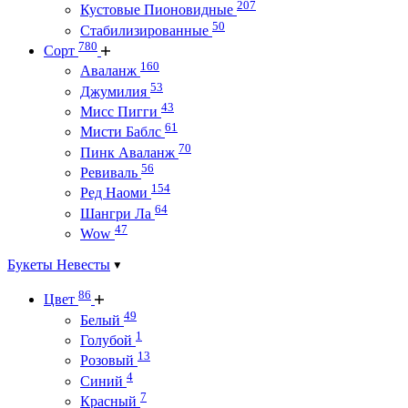
207
Кустовые Пионовидные
50
Стабилизированные
780
Сорт
160
Аваланж
53
Джумилия
43
Мисс Пигги
61
Мисти Баблс
70
Пинк Аваланж
56
Ревиваль
154
Ред Наоми
64
Шангри Ла
47
Wow
Букеты Невесты
86
Цвет
49
Белый
1
Голубой
13
Розовый
4
Синий
7
Красный