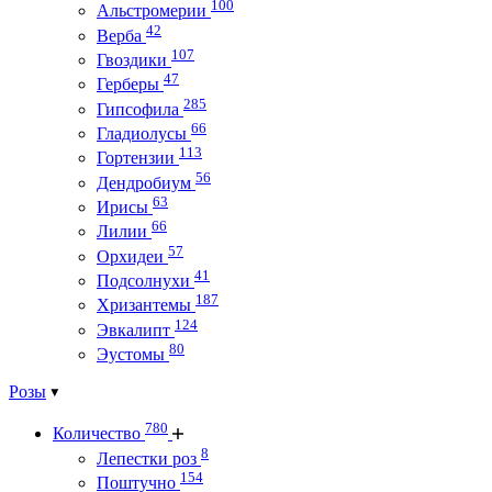
100
Альстромерии
42
Верба
107
Гвоздики
47
Герберы
285
Гипсофила
66
Гладиолусы
113
Гортензии
56
Дендробиум
63
Ирисы
66
Лилии
57
Орхидеи
41
Подсолнухи
187
Хризантемы
124
Эвкалипт
80
Эустомы
Розы
780
Количество
8
Лепестки роз
154
Поштучно