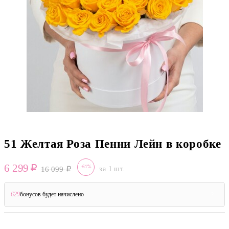
51 Желтая Роза Пенни Лейн в коробке
6 299
-61%
16 099
за 1 шт.
629
бонусов будет начислено
?