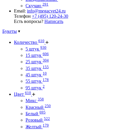
291
Скучаю
Email:
info@megacvet24.ru
Телефон
+7 (495) 120-24-30
Есть вопросы?
Написать
Букеты
610
Количество
930
5 штук
606
15 штук
304
25 штук
155
35 штук
10
45 штук
178
55 штук
2
95 штук
610
Цвет
358
Микс
250
Красный
695
Белый
522
Розовый
179
Желтый