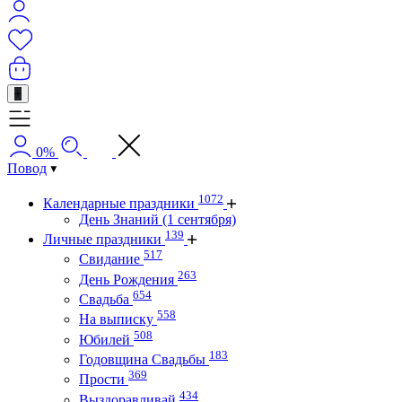
+
0%
Повод
1072
Календарные праздники
День Знаний (1 сентября)
139
Личные праздники
517
Свидание
263
День Рождения
654
Свадьба
558
На выписку
508
Юбилей
183
Годовщина Свадьбы
369
Прости
434
Выздоравливай