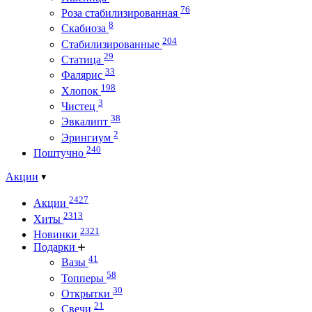
76
Роза стабилизированная
8
Скабиоза
204
Стабилизированные
29
Статица
33
Фалярис
198
Хлопок
3
Чистец
38
Эвкалипт
2
Эрингиум
240
Поштучно
Акции
2427
Акции
2313
Хиты
2321
Новинки
Подарки
41
Вазы
58
Топперы
30
Открытки
21
Свечи