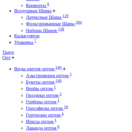
8
Конверты
Воздушные Шары
129
Латексные Шары
294
Фольгированные Шары
138
Наборы Шаров
Калькулятор
7
Упаковка
Траур
Опт
246
Виды цветов оптом
3
Альстромерия оптом
148
Букеты оптом
1
Вербы оптом
3
Гвоздики оптом
1
Герберы оптом
19
Гипсофилы оптом
4
Гортензии оптом
1
Ирисы оптом
8
Лаванда оптом