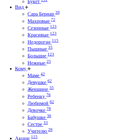
Букет
Вид
20
Сара Бернар
72
Махровые
123
Сезонные
123
Красивые
115
Недорогие
35
Пышные
123
Большие
25
Нежные
Кому
42
Маме
62
Девушке
35
Женщине
78
Ребенку
62
Любимой
78
Девочке
30
Бабушке
33
Сестре
29
Учителю
115
Акции