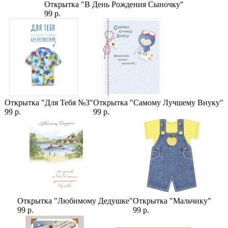
Открытка "В День Рождения Сыночку"
99 р.
Категории:
Цены
,
Розы
,
Кустовые Розы (Спрей)
,
Розы Микс
,
7 Роз
,
Количество роз
,
Букеты с Пионовидной Розой
,
Кустовые
Пионовидные Розы
,
Розы 50 см
Открытка "Для Тебя №3"
Открытка "Самому Лучшему Внуку"
99 р.
99 р.
Открытка "Любимому Дедушке"
Открытка "Мальчику"
99 р.
99 р.