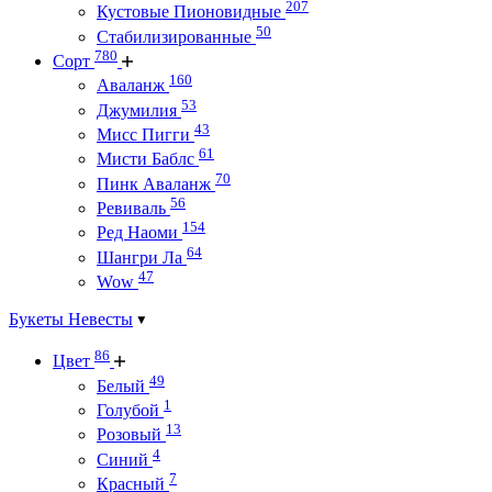
207
Кустовые Пионовидные
50
Стабилизированные
780
Сорт
160
Аваланж
53
Джумилия
43
Мисс Пигги
61
Мисти Баблс
70
Пинк Аваланж
56
Ревиваль
154
Ред Наоми
64
Шангри Ла
47
Wow
Букеты Невесты
86
Цвет
49
Белый
1
Голубой
13
Розовый
4
Синий
7
Красный