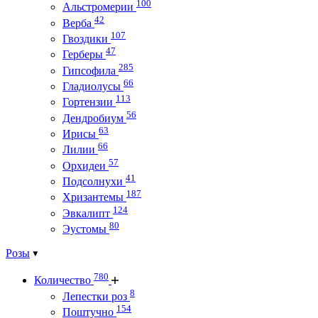
100
Альстромерии
42
Верба
107
Гвоздики
47
Герберы
285
Гипсофила
66
Гладиолусы
113
Гортензии
56
Дендробиум
63
Ирисы
66
Лилии
57
Орхидеи
41
Подсолнухи
187
Хризантемы
124
Эвкалипт
80
Эустомы
Розы
780
Количество
8
Лепестки роз
154
Поштучно