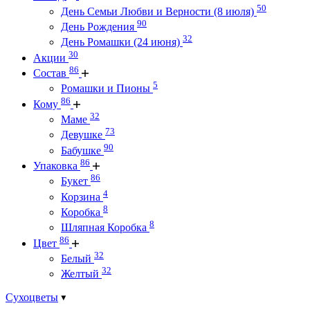
50
День Семьи Любви и Верности (8 июля)
90
День Рождения
32
День Ромашки (24 июня)
30
Акции
86
Состав
5
Ромашки и Пионы
86
Кому
32
Маме
73
Девушке
90
Бабушке
86
Упаковка
86
Букет
4
Корзина
8
Коробка
8
Шляпная Коробка
86
Цвет
32
Белый
32
Желтый
Сухоцветы