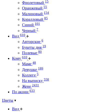
15
Фиолетовый
55
Оранжевый
154
Малиновый
85
Коралловый
101
Синий
7
Черный
610
Вид
6
Авторские
19
Букеты дня
80
Полевые
610
Кому
48
Маме
189
Девушке
5
Коллеге
558
На выписку
2431
Жене
633
По акции
Цветы
Вид