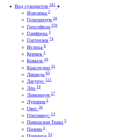
281
Вид сухоцветов
2
Ворсянка
20
Гелихризум
259
Гипсофила
3
Гомфрена
74
Гортензия
6
Иглица
1
Кермек
16
Ковыль
31
Краспедии
85
Лаванда
121
Лагурус
19
Лён
27
Лимониум
2
Лунария
36
Овёс
13
Озотамнус
5
Пампасная Трава
2
Пижма
53
Пшеница