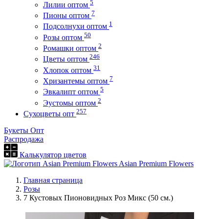
5
Лилии оптом
7
Пионы оптом
1
Подсолнухи оптом
50
Розы оптом
2
Ромашки оптом
246
Цветы оптом
31
Хлопок оптом
7
Хризантемы оптом
5
Эвкалипт оптом
2
Эустомы оптом
257
Сухоцветы опт
Букеты Опт
Распродажа
Калькулятор цветов
Asian Premium Flowers
Главная страница
Розы
7 Кустовых Пионовидных Роз Микс (50 см.)