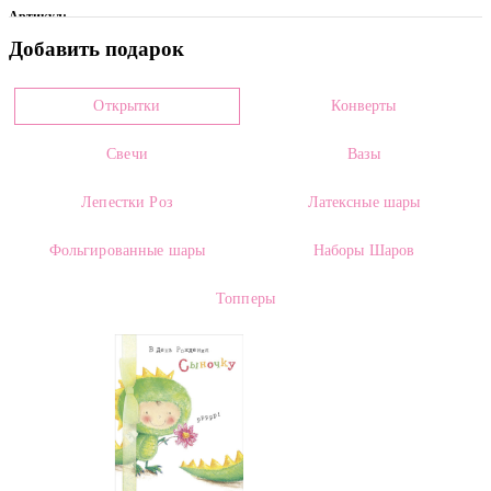
Артикул:
Добавить подарок
0006069
Цвет
Открытки
Конверты
Розовый
Свечи
Вазы
Размеры:
Высота:
70.00 см
Лепестки Роз
Латексные шары
Страна производителя:
Фольгированные шары
Наборы Шаров
Россия
Топперы
Сорт:
Revival
Категории:
Розы
,
Розовые Розы
,
Розы оптом
,
Розы поштучно
,
Розы 70 см
,
Роза Ревиваль