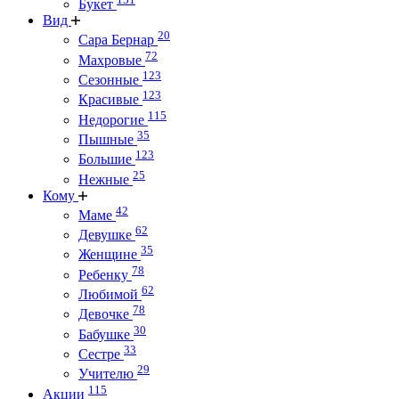
Букет
Вид
20
Сара Бернар
72
Махровые
123
Сезонные
123
Красивые
115
Недорогие
35
Пышные
123
Большие
25
Нежные
Кому
42
Маме
62
Девушке
35
Женщине
78
Ребенку
62
Любимой
78
Девочке
30
Бабушке
33
Сестре
29
Учителю
115
Акции