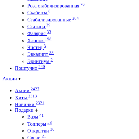
76
Роза стабилизированная
8
Скабиоза
204
Стабилизированные
29
Статица
33
Фалярис
198
Хлопок
3
Чистец
38
Эвкалипт
2
Эрингиум
240
Поштучно
Акции
2427
Акции
2313
Хиты
2321
Новинки
Подарки
41
Вазы
58
Топперы
30
Открытки
21
Свечи