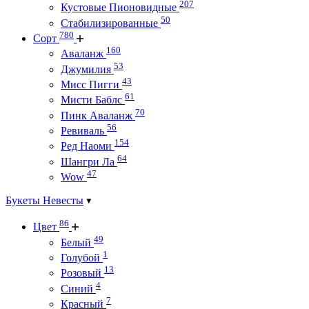
207
Кустовые Пионовидные
50
Стабилизированные
780
Сорт
160
Аваланж
53
Джумилия
43
Мисс Пигги
61
Мисти Баблс
70
Пинк Аваланж
56
Ревиваль
154
Ред Наоми
64
Шангри Ла
47
Wow
Букеты Невесты
86
Цвет
49
Белый
1
Голубой
13
Розовый
4
Синий
7
Красный