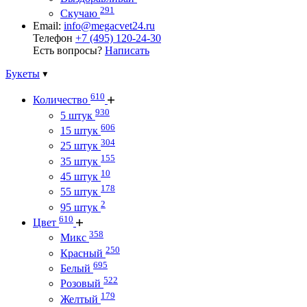
291
Скучаю
Email:
info@megacvet24.ru
Телефон
+7 (495) 120-24-30
Есть вопросы?
Написать
Букеты
610
Количество
930
5 штук
606
15 штук
304
25 штук
155
35 штук
10
45 штук
178
55 штук
2
95 штук
610
Цвет
358
Микс
250
Красный
695
Белый
522
Розовый
179
Желтый