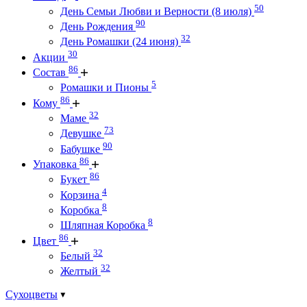
50
День Семьи Любви и Верности (8 июля)
90
День Рождения
32
День Ромашки (24 июня)
30
Акции
86
Состав
5
Ромашки и Пионы
86
Кому
32
Маме
73
Девушке
90
Бабушке
86
Упаковка
86
Букет
4
Корзина
8
Коробка
8
Шляпная Коробка
86
Цвет
32
Белый
32
Желтый
Сухоцветы