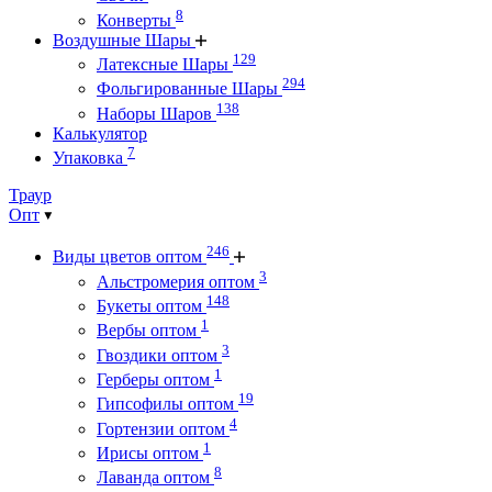
8
Конверты
Воздушные Шары
129
Латексные Шары
294
Фольгированные Шары
138
Наборы Шаров
Калькулятор
7
Упаковка
Траур
Опт
246
Виды цветов оптом
3
Альстромерия оптом
148
Букеты оптом
1
Вербы оптом
3
Гвоздики оптом
1
Герберы оптом
19
Гипсофилы оптом
4
Гортензии оптом
1
Ирисы оптом
8
Лаванда оптом