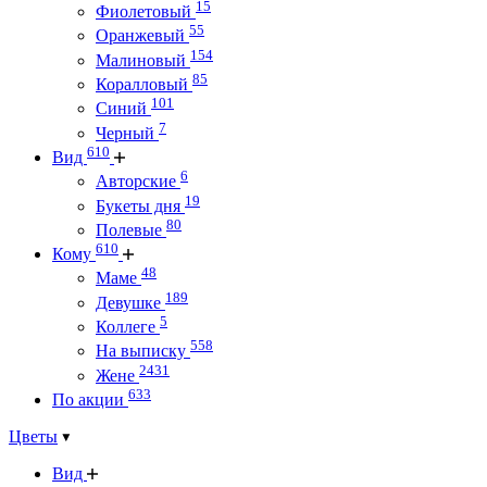
15
Фиолетовый
55
Оранжевый
154
Малиновый
85
Коралловый
101
Синий
7
Черный
610
Вид
6
Авторские
19
Букеты дня
80
Полевые
610
Кому
48
Маме
189
Девушке
5
Коллеге
558
На выписку
2431
Жене
633
По акции
Цветы
Вид