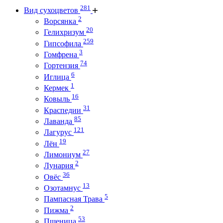
281
Вид сухоцветов
2
Ворсянка
20
Гелихризум
259
Гипсофила
3
Гомфрена
74
Гортензия
6
Иглица
1
Кермек
16
Ковыль
31
Краспедии
85
Лаванда
121
Лагурус
19
Лён
27
Лимониум
2
Лунария
36
Овёс
13
Озотамнус
5
Пампасная Трава
2
Пижма
53
Пшеница