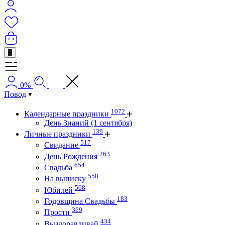
+
0%
Повод
1072
Календарные праздники
День Знаний (1 сентября)
139
Личные праздники
517
Свидание
263
День Рождения
654
Свадьба
558
На выписку
508
Юбилей
183
Годовщина Свадьбы
369
Прости
434
Выздоравливай