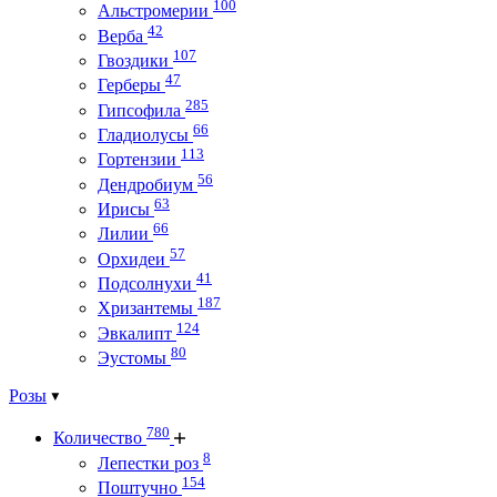
100
Альстромерии
42
Верба
107
Гвоздики
47
Герберы
285
Гипсофила
66
Гладиолусы
113
Гортензии
56
Дендробиум
63
Ирисы
66
Лилии
57
Орхидеи
41
Подсолнухи
187
Хризантемы
124
Эвкалипт
80
Эустомы
Розы
780
Количество
8
Лепестки роз
154
Поштучно