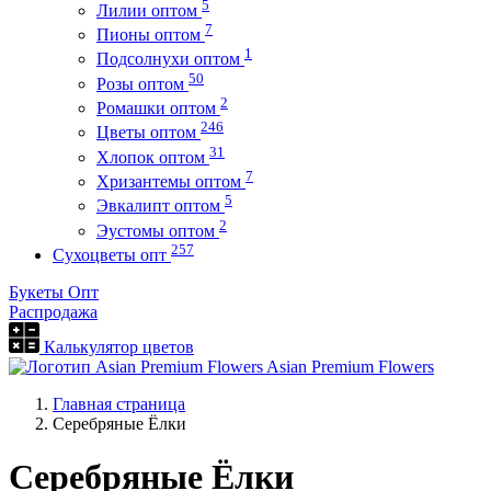
5
Лилии оптом
7
Пионы оптом
1
Подсолнухи оптом
50
Розы оптом
2
Ромашки оптом
246
Цветы оптом
31
Хлопок оптом
7
Хризантемы оптом
5
Эвкалипт оптом
2
Эустомы оптом
257
Сухоцветы опт
Букеты Опт
Распродажа
Калькулятор цветов
Asian Premium Flowers
Главная страница
Серебряные Ёлки
Серебряные Ёлки