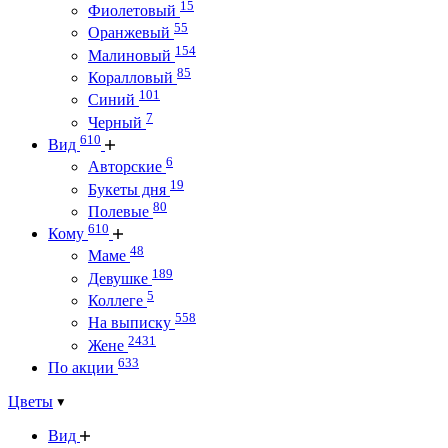
15
Фиолетовый
55
Оранжевый
154
Малиновый
85
Коралловый
101
Синий
7
Черный
610
Вид
6
Авторские
19
Букеты дня
80
Полевые
610
Кому
48
Маме
189
Девушке
5
Коллеге
558
На выписку
2431
Жене
633
По акции
Цветы
Вид