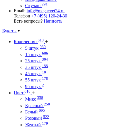
291
Скучаю
Email:
info@megacvet24.ru
Телефон
+7 (495) 120-24-30
Есть вопросы?
Написать
Букеты
610
Количество
930
5 штук
606
15 штук
304
25 штук
155
35 штук
10
45 штук
178
55 штук
2
95 штук
610
Цвет
358
Микс
250
Красный
695
Белый
522
Розовый
179
Желтый