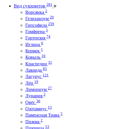
281
Вид сухоцветов
2
Ворсянка
20
Гелихризум
259
Гипсофила
3
Гомфрена
74
Гортензия
6
Иглица
1
Кермек
16
Ковыль
31
Краспедии
85
Лаванда
121
Лагурус
19
Лён
27
Лимониум
2
Лунария
36
Овёс
13
Озотамнус
5
Пампасная Трава
2
Пижма
53
Пшеница