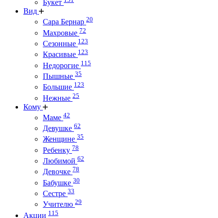
Букет
Вид
20
Сара Бернар
72
Махровые
123
Сезонные
123
Красивые
115
Недорогие
35
Пышные
123
Большие
25
Нежные
Кому
42
Маме
62
Девушке
35
Женщине
78
Ребенку
62
Любимой
78
Девочке
30
Бабушке
33
Сестре
29
Учителю
115
Акции