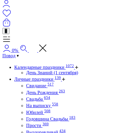
+
0%
Повод
1072
Календарные праздники
День Знаний (1 сентября)
139
Личные праздники
517
Свидание
263
День Рождения
654
Свадьба
558
На выписку
508
Юбилей
183
Годовщина Свадьбы
369
Прости
434
Выздоравливай