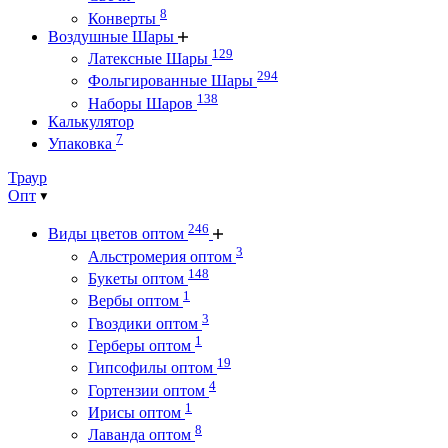
8
Конверты
Воздушные Шары
129
Латексные Шары
294
Фольгированные Шары
138
Наборы Шаров
Калькулятор
7
Упаковка
Траур
Опт
246
Виды цветов оптом
3
Альстромерия оптом
148
Букеты оптом
1
Вербы оптом
3
Гвоздики оптом
1
Герберы оптом
19
Гипсофилы оптом
4
Гортензии оптом
1
Ирисы оптом
8
Лаванда оптом