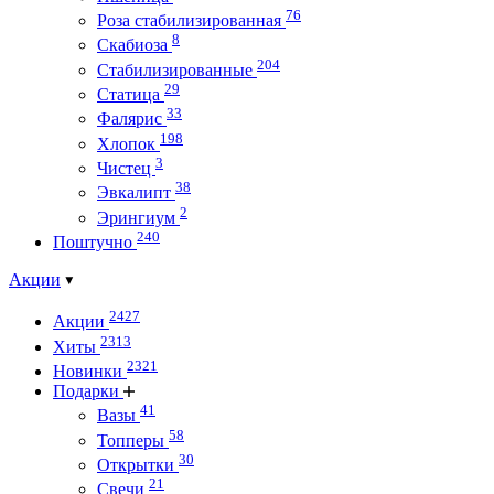
76
Роза стабилизированная
8
Скабиоза
204
Стабилизированные
29
Статица
33
Фалярис
198
Хлопок
3
Чистец
38
Эвкалипт
2
Эрингиум
240
Поштучно
Акции
2427
Акции
2313
Хиты
2321
Новинки
Подарки
41
Вазы
58
Топперы
30
Открытки
21
Свечи