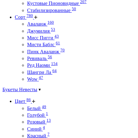
207
Кустовые Пионовидные
50
Стабилизированные
780
Сорт
160
Аваланж
53
Джумилия
43
Мисс Пигги
61
Мисти Баблс
70
Пинк Аваланж
56
Ревиваль
154
Ред Наоми
64
Шангри Ла
47
Wow
Букеты Невесты
86
Цвет
49
Белый
1
Голубой
13
Розовый
4
Синий
7
Красный