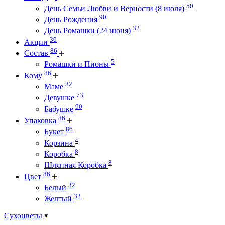
50
День Семьи Любви и Верности (8 июля)
90
День Рождения
32
День Ромашки (24 июня)
30
Акции
86
Состав
5
Ромашки и Пионы
86
Кому
32
Маме
73
Девушке
90
Бабушке
86
Упаковка
86
Букет
4
Корзина
8
Коробка
8
Шляпная Коробка
86
Цвет
32
Белый
32
Желтый
Сухоцветы