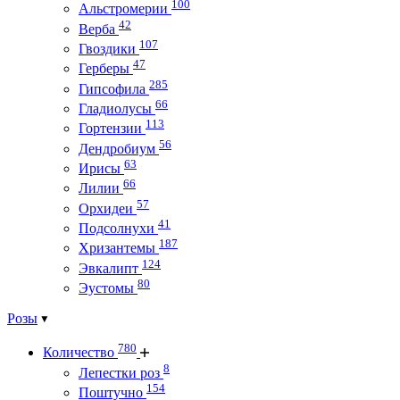
100
Альстромерии
42
Верба
107
Гвоздики
47
Герберы
285
Гипсофила
66
Гладиолусы
113
Гортензии
56
Дендробиум
63
Ирисы
66
Лилии
57
Орхидеи
41
Подсолнухи
187
Хризантемы
124
Эвкалипт
80
Эустомы
Розы
780
Количество
8
Лепестки роз
154
Поштучно