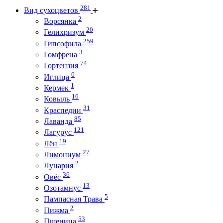
281
Вид сухоцветов
2
Ворсянка
20
Гелихризум
259
Гипсофила
3
Гомфрена
74
Гортензия
6
Иглица
1
Кермек
16
Ковыль
31
Краспедии
85
Лаванда
121
Лагурус
19
Лён
27
Лимониум
2
Лунария
36
Овёс
13
Озотамнус
5
Пампасная Трава
2
Пижма
53
Пшеница