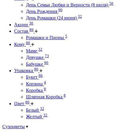
50
День Семьи Любви и Верности (8 июля)
90
День Рождения
32
День Ромашки (24 июня)
30
Акции
86
Состав
5
Ромашки и Пионы
86
Кому
32
Маме
73
Девушке
90
Бабушке
86
Упаковка
86
Букет
4
Корзина
8
Коробка
8
Шляпная Коробка
86
Цвет
32
Белый
32
Желтый
Сухоцветы