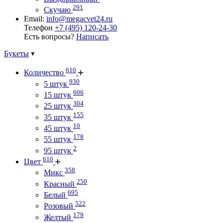
291
Скучаю
Email:
info@megacvet24.ru
Телефон
+7 (495) 120-24-30
Есть вопросы?
Написать
Букеты
610
Количество
930
5 штук
606
15 штук
304
25 штук
155
35 штук
10
45 штук
178
55 штук
2
95 штук
610
Цвет
358
Микс
250
Красный
695
Белый
522
Розовый
179
Желтый