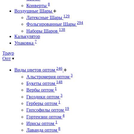
8
Конверты
Воздушные Шары
129
Латексные Шары
294
Фольгированные Шары
138
Наборы Шаров
Калькулятор
7
Упаковка
Траур
Опт
246
Виды цветов оптом
3
Альстромерия оптом
148
Букеты оптом
1
Вербы оптом
3
Гвоздики оптом
1
Герберы оптом
19
Гипсофилы оптом
4
Гортензии оптом
1
Ирисы оптом
8
Лаванда оптом