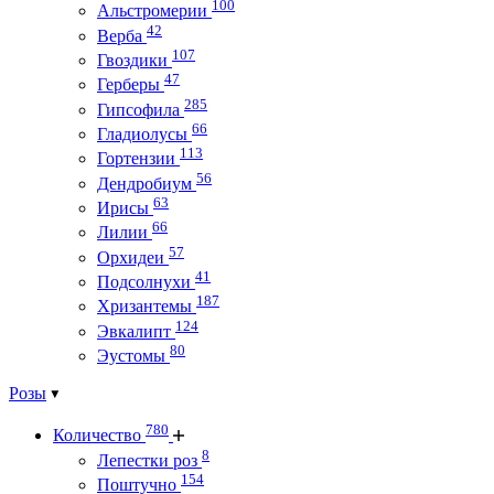
100
Альстромерии
42
Верба
107
Гвоздики
47
Герберы
285
Гипсофила
66
Гладиолусы
113
Гортензии
56
Дендробиум
63
Ирисы
66
Лилии
57
Орхидеи
41
Подсолнухи
187
Хризантемы
124
Эвкалипт
80
Эустомы
Розы
780
Количество
8
Лепестки роз
154
Поштучно