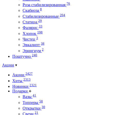
76
Роза стабилизированная
8
Скабиоза
204
Стабилизированные
29
Статица
33
Фалярис
198
Хлопок
3
Чистец
38
Эвкалипт
2
Эрингиум
240
Поштучно
Акции
2427
Акции
2313
Хиты
2321
Новинки
Подарки
41
Вазы
58
Топперы
30
Открытки
21
Свечи