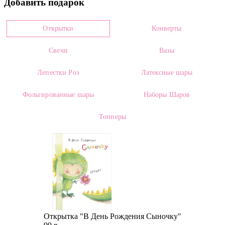
Добавить подарок
0003410
Цвет
Открытки
Конверты
Розовый
Свечи
Вазы
Размеры: *
Высота:
40.00 см
Ширина:
от 15.00 см
Лепестки Роз
Латексные шары
* - Размеры приводятся в информационных целях и могут меняться в
Фольгированные шары
Наборы Шаров
зависимости от плотности сборки и упаковки.
Топперы
Состав:
Статица Пурпурно-розовая сухоцвет (1 пучок)
Сборка сухоцветов (1-25)
Категории:
Цветы
,
Цены
,
Статица
Открытка "В День Рождения Сыночку"