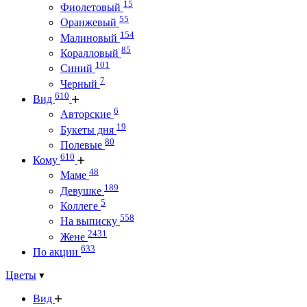
15
Фиолетовый
55
Оранжевый
154
Малиновый
85
Коралловый
101
Синий
7
Черный
610
Вид
6
Авторские
19
Букеты дня
80
Полевые
610
Кому
48
Маме
189
Девушке
5
Коллеге
558
На выписку
2431
Жене
633
По акции
Цветы
Вид