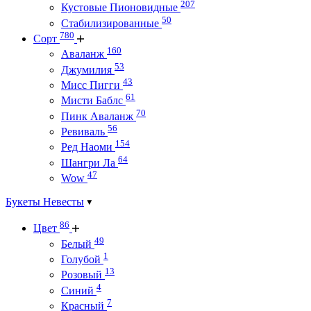
207
Кустовые Пионовидные
50
Стабилизированные
780
Сорт
160
Аваланж
53
Джумилия
43
Мисс Пигги
61
Мисти Баблс
70
Пинк Аваланж
56
Ревиваль
154
Ред Наоми
64
Шангри Ла
47
Wow
Букеты Невесты
86
Цвет
49
Белый
1
Голубой
13
Розовый
4
Синий
7
Красный