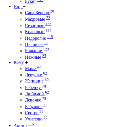
Букет
Вид
20
Сара Бернар
72
Махровые
123
Сезонные
123
Красивые
115
Недорогие
35
Пышные
123
Большие
25
Нежные
Кому
42
Маме
62
Девушке
35
Женщине
78
Ребенку
62
Любимой
78
Девочке
30
Бабушке
33
Сестре
29
Учителю
115
Акции