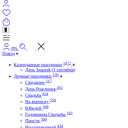
+
0%
Повод
1072
Календарные праздники
День Знаний (1 сентября)
139
Личные праздники
517
Свидание
263
День Рождения
654
Свадьба
558
На выписку
508
Юбилей
183
Годовщина Свадьбы
369
Прости
434
Выздоравливай