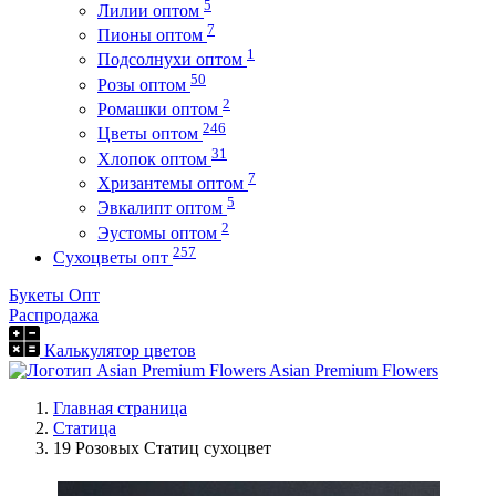
5
Лилии оптом
7
Пионы оптом
1
Подсолнухи оптом
50
Розы оптом
2
Ромашки оптом
246
Цветы оптом
31
Хлопок оптом
7
Хризантемы оптом
5
Эвкалипт оптом
2
Эустомы оптом
257
Сухоцветы опт
Букеты Опт
Распродажа
Калькулятор цветов
Asian Premium Flowers
Главная страница
Статица
19 Розовых Статиц сухоцвет