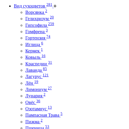
281
Вид сухоцветов
2
Ворсянка
20
Гелихризум
259
Гипсофила
3
Гомфрена
74
Гортензия
6
Иглица
1
Кермек
16
Ковыль
31
Краспедии
85
Лаванда
121
Лагурус
19
Лён
27
Лимониум
2
Лунария
36
Овёс
13
Озотамнус
5
Пампасная Трава
2
Пижма
53
Пшеница