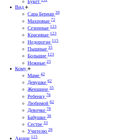
Букет
Вид
20
Сара Бернар
72
Махровые
123
Сезонные
123
Красивые
115
Недорогие
35
Пышные
123
Большие
25
Нежные
Кому
42
Маме
62
Девушке
35
Женщине
78
Ребенку
62
Любимой
78
Девочке
30
Бабушке
33
Сестре
29
Учителю
115
Акции