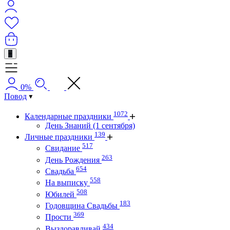
+
0%
Повод
1072
Календарные праздники
День Знаний (1 сентября)
139
Личные праздники
517
Свидание
263
День Рождения
654
Свадьба
558
На выписку
508
Юбилей
183
Годовщина Свадьбы
369
Прости
434
Выздоравливай