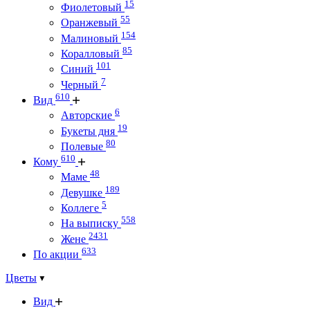
15
Фиолетовый
55
Оранжевый
154
Малиновый
85
Коралловый
101
Синий
7
Черный
610
Вид
6
Авторские
19
Букеты дня
80
Полевые
610
Кому
48
Маме
189
Девушке
5
Коллеге
558
На выписку
2431
Жене
633
По акции
Цветы
Вид