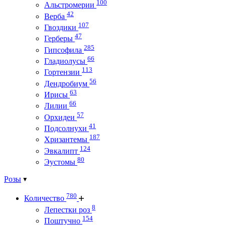
100
Альстромерии
42
Верба
107
Гвоздики
47
Герберы
285
Гипсофила
66
Гладиолусы
113
Гортензии
56
Дендробиум
63
Ирисы
66
Лилии
57
Орхидеи
41
Подсолнухи
187
Хризантемы
124
Эвкалипт
80
Эустомы
Розы
780
Количество
8
Лепестки роз
154
Поштучно