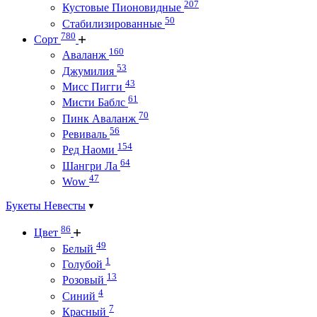
207
Кустовые Пионовидные
50
Стабилизированные
780
Сорт
160
Аваланж
53
Джумилия
43
Мисс Пигги
61
Мисти Баблс
70
Пинк Аваланж
56
Ревиваль
154
Ред Наоми
64
Шангри Ла
47
Wow
Букеты Невесты
86
Цвет
49
Белый
1
Голубой
13
Розовый
4
Синий
7
Красный