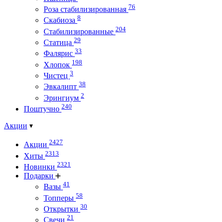
76
Роза стабилизированная
8
Скабиоза
204
Стабилизированные
29
Статица
33
Фалярис
198
Хлопок
3
Чистец
38
Эвкалипт
2
Эрингиум
240
Поштучно
Акции
2427
Акции
2313
Хиты
2321
Новинки
Подарки
41
Вазы
58
Топперы
30
Открытки
21
Свечи