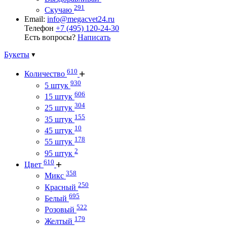
291
Скучаю
Email:
info@megacvet24.ru
Телефон
+7 (495) 120-24-30
Есть вопросы?
Написать
Букеты
610
Количество
930
5 штук
606
15 штук
304
25 штук
155
35 штук
10
45 штук
178
55 штук
2
95 штук
610
Цвет
358
Микс
250
Красный
695
Белый
522
Розовый
179
Желтый