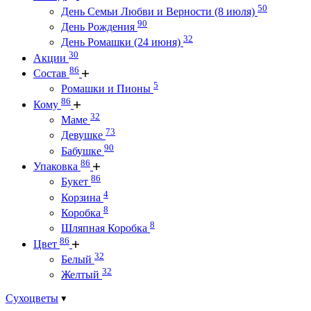
50
День Семьи Любви и Верности (8 июля)
90
День Рождения
32
День Ромашки (24 июня)
30
Акции
86
Состав
5
Ромашки и Пионы
86
Кому
32
Маме
73
Девушке
90
Бабушке
86
Упаковка
86
Букет
4
Корзина
8
Коробка
8
Шляпная Коробка
86
Цвет
32
Белый
32
Желтый
Сухоцветы