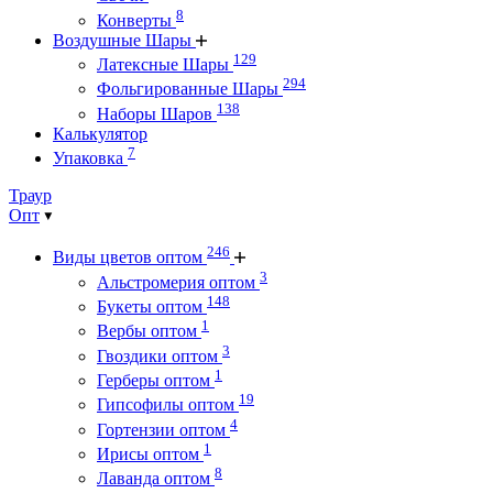
8
Конверты
Воздушные Шары
129
Латексные Шары
294
Фольгированные Шары
138
Наборы Шаров
Калькулятор
7
Упаковка
Траур
Опт
246
Виды цветов оптом
3
Альстромерия оптом
148
Букеты оптом
1
Вербы оптом
3
Гвоздики оптом
1
Герберы оптом
19
Гипсофилы оптом
4
Гортензии оптом
1
Ирисы оптом
8
Лаванда оптом