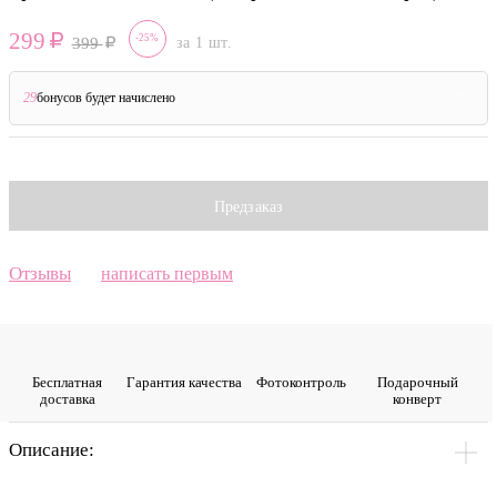
299
-25%
399
за 1 шт.
29
бонусов будет начислено
?
Предзаказ
Отзывы
написать первым
Бесплатная
Гарантия качества
Фото­контроль
Подарочный
доставка
конверт
Описание: