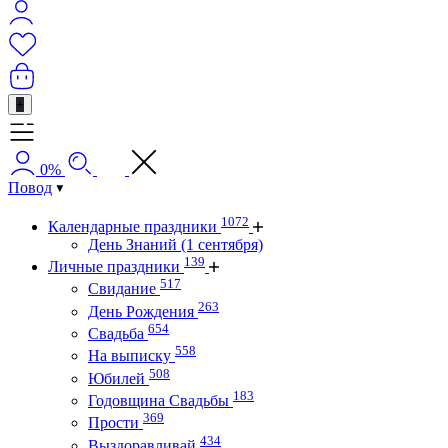
+
0%
Повод
1072
Календарные праздники
День Знаний (1 сентября)
139
Личные праздники
517
Свидание
263
День Рождения
654
Свадьба
558
На выписку
508
Юбилей
183
Годовщина Свадьбы
369
Прости
434
Выздоравливай