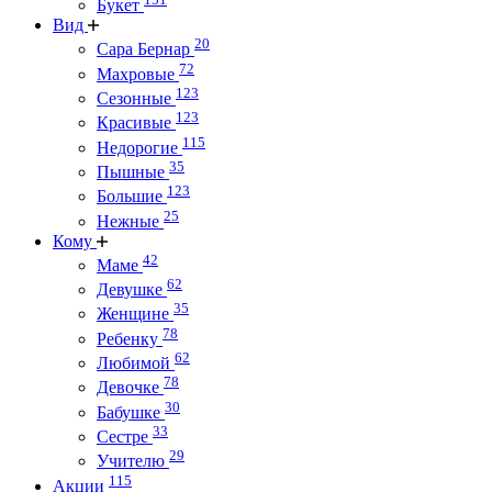
Букет
Вид
20
Сара Бернар
72
Махровые
123
Сезонные
123
Красивые
115
Недорогие
35
Пышные
123
Большие
25
Нежные
Кому
42
Маме
62
Девушке
35
Женщине
78
Ребенку
62
Любимой
78
Девочке
30
Бабушке
33
Сестре
29
Учителю
115
Акции