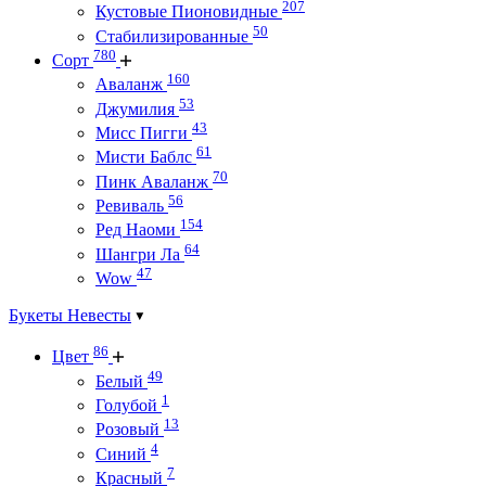
207
Кустовые Пионовидные
50
Стабилизированные
780
Сорт
160
Аваланж
53
Джумилия
43
Мисс Пигги
61
Мисти Баблс
70
Пинк Аваланж
56
Ревиваль
154
Ред Наоми
64
Шангри Ла
47
Wow
Букеты Невесты
86
Цвет
49
Белый
1
Голубой
13
Розовый
4
Синий
7
Красный