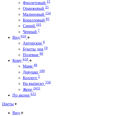
15
Фиолетовый
55
Оранжевый
154
Малиновый
85
Коралловый
101
Синий
7
Черный
610
Вид
6
Авторские
19
Букеты дня
80
Полевые
610
Кому
48
Маме
189
Девушке
5
Коллеге
558
На выписку
2431
Жене
633
По акции
Цветы
Вид