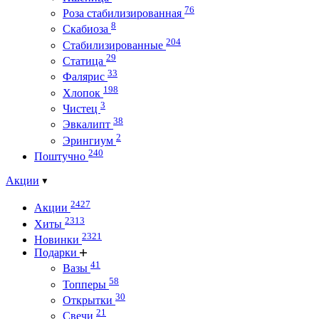
76
Роза стабилизированная
8
Скабиоза
204
Стабилизированные
29
Статица
33
Фалярис
198
Хлопок
3
Чистец
38
Эвкалипт
2
Эрингиум
240
Поштучно
Акции
2427
Акции
2313
Хиты
2321
Новинки
Подарки
41
Вазы
58
Топперы
30
Открытки
21
Свечи