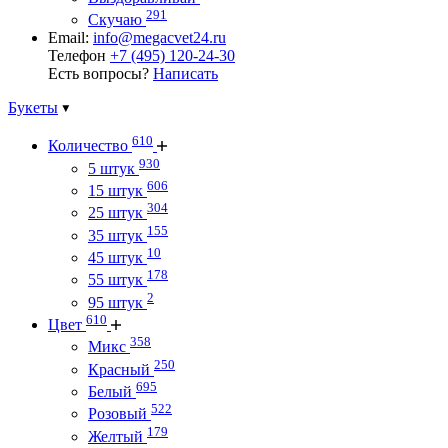
291
Скучаю
Email:
info@megacvet24.ru
Телефон
+7 (495) 120-24-30
Есть вопросы?
Написать
Букеты
610
Количество
930
5 штук
606
15 штук
304
25 штук
155
35 штук
10
45 штук
178
55 штук
2
95 штук
610
Цвет
358
Микс
250
Красный
695
Белый
522
Розовый
179
Желтый