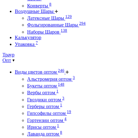
8
Конверты
Воздушные Шары
129
Латексные Шары
294
Фольгированные Шары
138
Наборы Шаров
Калькулятор
7
Упаковка
Траур
Опт
246
Виды цветов оптом
3
Альстромерия оптом
148
Букеты оптом
1
Вербы оптом
3
Гвоздики оптом
1
Герберы оптом
19
Гипсофилы оптом
4
Гортензии оптом
1
Ирисы оптом
8
Лаванда оптом