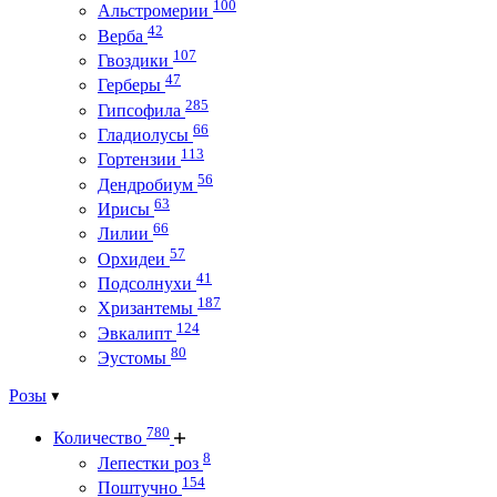
100
Альстромерии
42
Верба
107
Гвоздики
47
Герберы
285
Гипсофила
66
Гладиолусы
113
Гортензии
56
Дендробиум
63
Ирисы
66
Лилии
57
Орхидеи
41
Подсолнухи
187
Хризантемы
124
Эвкалипт
80
Эустомы
Розы
780
Количество
8
Лепестки роз
154
Поштучно