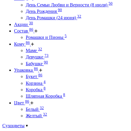
50
День Семьи Любви и Верности (8 июля)
90
День Рождения
32
День Ромашки (24 июня)
30
Акции
86
Состав
5
Ромашки и Пионы
86
Кому
32
Маме
73
Девушке
90
Бабушке
86
Упаковка
86
Букет
4
Корзина
8
Коробка
8
Шляпная Коробка
86
Цвет
32
Белый
32
Желтый
Сухоцветы