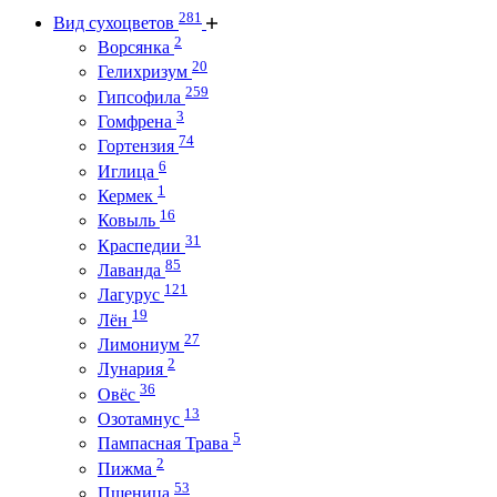
281
Вид сухоцветов
2
Ворсянка
20
Гелихризум
259
Гипсофила
3
Гомфрена
74
Гортензия
6
Иглица
1
Кермек
16
Ковыль
31
Краспедии
85
Лаванда
121
Лагурус
19
Лён
27
Лимониум
2
Лунария
36
Овёс
13
Озотамнус
5
Пампасная Трава
2
Пижма
53
Пшеница