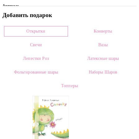
Артикул:
Добавить подарок
0019546
Цвет
Открытки
Конверты
Фиолетовый
Свечи
Вазы
Страна производителя:
Лепестки Роз
Латексные шары
Россия
Сорт:
Фольгированные шары
Наборы Шаров
Mix
Топперы
Состав:
Хлопок Фиолетовый на палке сухоцвет оптом (1 штука)
Категории:
Сухоцветы оптом