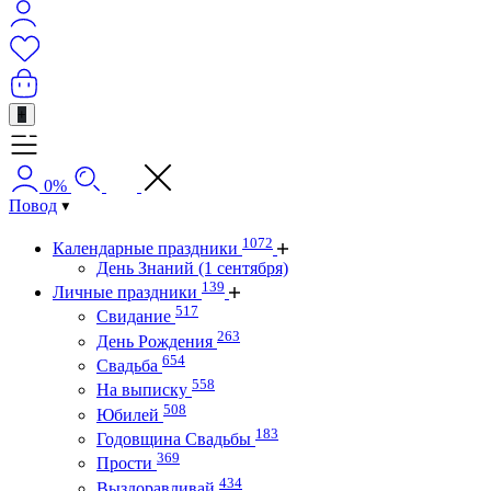
+
0%
Повод
1072
Календарные праздники
День Знаний (1 сентября)
139
Личные праздники
517
Свидание
263
День Рождения
654
Свадьба
558
На выписку
508
Юбилей
183
Годовщина Свадьбы
369
Прости
434
Выздоравливай