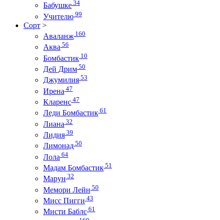
34
Бабушке
99
Учителю
Сорт
>
160
Аваланж
56
Аква
10
Бомбастик
50
Дей Дрим
53
Джумилия
47
Ирена
47
Кларенс
61
Леди Бомбастик
32
Лиана
39
Лидия
50
Лимонад
64
Лола
51
Мадам Бомбастик
32
Марун
50
Мемори Лейн
43
Мисс Пигги
61
Мисти Баблс
160