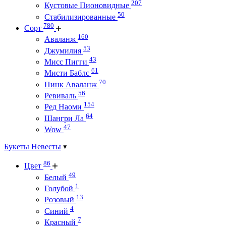
207
Кустовые Пионовидные
50
Стабилизированные
780
Сорт
160
Аваланж
53
Джумилия
43
Мисс Пигги
61
Мисти Баблс
70
Пинк Аваланж
56
Ревиваль
154
Ред Наоми
64
Шангри Ла
47
Wow
Букеты Невесты
86
Цвет
49
Белый
1
Голубой
13
Розовый
4
Синий
7
Красный