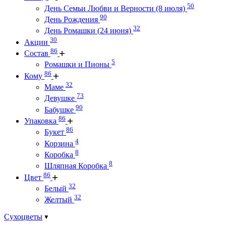
50
День Семьи Любви и Верности (8 июля)
90
День Рождения
32
День Ромашки (24 июня)
30
Акции
86
Состав
5
Ромашки и Пионы
86
Кому
32
Маме
73
Девушке
90
Бабушке
86
Упаковка
86
Букет
4
Корзина
8
Коробка
8
Шляпная Коробка
86
Цвет
32
Белый
32
Желтый
Сухоцветы