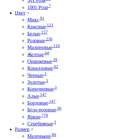
501 Роза
7
1001 Роза
Цвет
>
91
Микс
121
Красные
157
Белые
230
Розовые
110
Малиновые
44
Желтые
39
Оранжевые
62
Коралловые
3
Черные
5
Золотые
3
Коричневые
147
Алые
147
Бордовые
36
Бело-розовые
779
Яркие
3
Серебряные
Размер
>
66
Маленькие