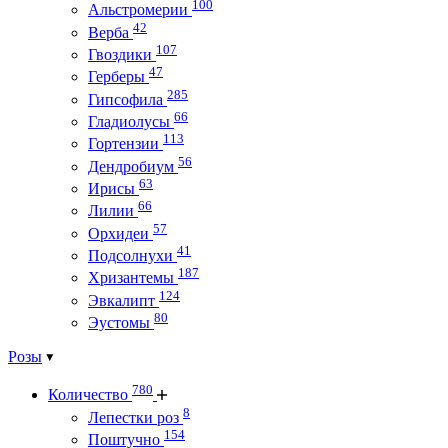
100
Альстромерии
42
Верба
107
Гвоздики
47
Герберы
285
Гипсофила
66
Гладиолусы
113
Гортензии
56
Дендробиум
63
Ирисы
66
Лилии
57
Орхидеи
41
Подсолнухи
187
Хризантемы
124
Эвкалипт
80
Эустомы
Розы
780
Количество
8
Лепестки роз
154
Поштучно