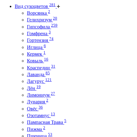
281
Вид сухоцветов
2
Ворсянка
20
Гелихризум
259
Гипсофила
3
Гомфрена
74
Гортензия
6
Иглица
1
Кермек
16
Ковыль
31
Краспедии
85
Лаванда
121
Лагурус
19
Лён
27
Лимониум
2
Лунария
36
Овёс
13
Озотамнус
5
Пампасная Трава
2
Пижма
53
Пшеница