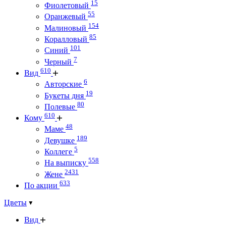
15
Фиолетовый
55
Оранжевый
154
Малиновый
85
Коралловый
101
Синий
7
Черный
610
Вид
6
Авторские
19
Букеты дня
80
Полевые
610
Кому
48
Маме
189
Девушке
5
Коллеге
558
На выписку
2431
Жене
633
По акции
Цветы
Вид