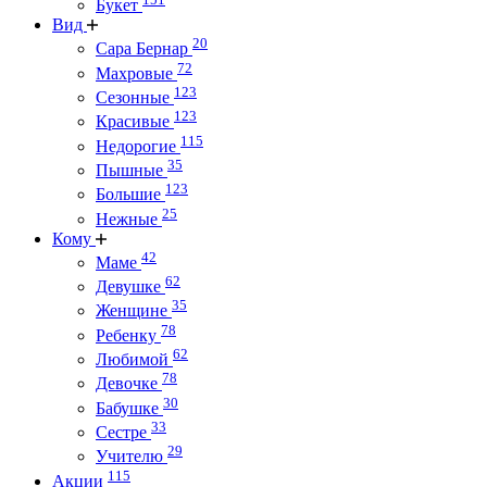
Букет
Вид
20
Сара Бернар
72
Махровые
123
Сезонные
123
Красивые
115
Недорогие
35
Пышные
123
Большие
25
Нежные
Кому
42
Маме
62
Девушке
35
Женщине
78
Ребенку
62
Любимой
78
Девочке
30
Бабушке
33
Сестре
29
Учителю
115
Акции