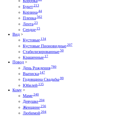
Коробка
213
Букет
44
Корзина
562
Пленка
23
Лента
15
Сердце
Вид
>
134
Кустовые
207
Кустовые Пионовидные
50
Стабилизированные
17
Крашенные
Повод
>
780
День Рождения
147
Выписка
99
Годовщина Свадьбы
135
Юбилей
Кому
>
240
Маме
204
Девушке
256
Женщине
204
Любимой