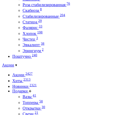
76
Роза стабилизированная
8
Скабиоза
204
Стабилизированные
29
Статица
33
Фалярис
198
Хлопок
3
Чистец
38
Эвкалипт
2
Эрингиум
240
Поштучно
Акции
2427
Акции
2313
Хиты
2321
Новинки
Подарки
41
Вазы
58
Топперы
30
Открытки
21
Свечи