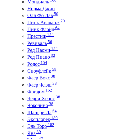
Мондиаль
1
Норма Джин
50
Олл Фо Лав
70
Пинк Аваланж
64
Пинк Флойд
154
Престиж
56
Ревиваль
154
Ред Наоми
32
Ред Пиано
154
Родос
59
Сноуфлейк
38
Фаер Вокс
38
Фаер Флэш
152
Фридом
38
Черри Хеопс
38
Чокочино
64
Шангри Ла
180
Эксплорер
102
Эль Торо
39
Яна
47