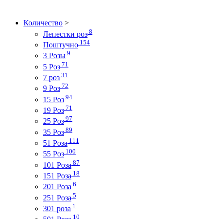
Количество
>
8
Лепестки роз
154
Поштучно
9
3 Розы
71
5 Роз
31
7 роз
72
9 Роз
94
15 Роз
71
19 Роз
97
25 Роз
89
35 Роз
111
51 Роза
100
55 Роз
87
101 Роза
18
151 Роза
6
201 Роза
5
251 Роза
1
301 роза
10