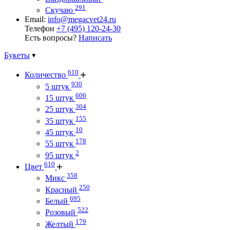
291
Скучаю
Email:
info@megacvet24.ru
Телефон
+7 (495) 120-24-30
Есть вопросы?
Написать
Букеты
610
Количество
930
5 штук
606
15 штук
304
25 штук
155
35 штук
10
45 штук
178
55 штук
2
95 штук
610
Цвет
358
Микс
250
Красный
695
Белый
522
Розовый
179
Желтый