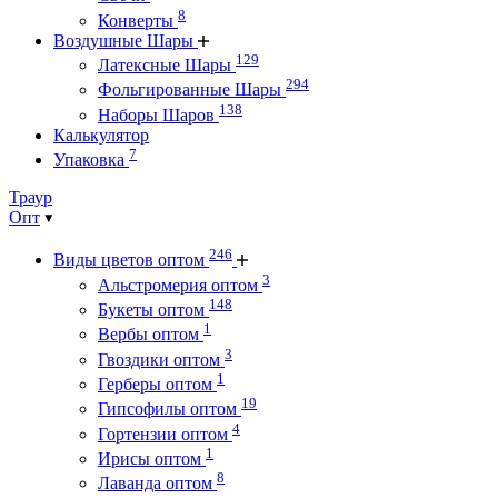
8
Конверты
Воздушные Шары
129
Латексные Шары
294
Фольгированные Шары
138
Наборы Шаров
Калькулятор
7
Упаковка
Траур
Опт
246
Виды цветов оптом
3
Альстромерия оптом
148
Букеты оптом
1
Вербы оптом
3
Гвоздики оптом
1
Герберы оптом
19
Гипсофилы оптом
4
Гортензии оптом
1
Ирисы оптом
8
Лаванда оптом