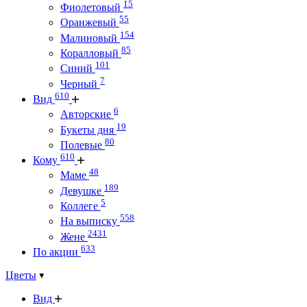
15
Фиолетовый
55
Оранжевый
154
Малиновый
85
Коралловый
101
Синий
7
Черный
610
Вид
6
Авторские
19
Букеты дня
80
Полевые
610
Кому
48
Маме
189
Девушке
5
Коллеге
558
На выписку
2431
Жене
633
По акции
Цветы
Вид