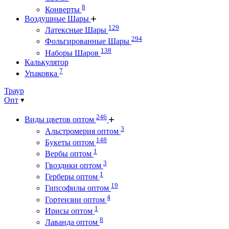
8
Конверты
Воздушные Шары
129
Латексные Шары
294
Фольгированные Шары
138
Наборы Шаров
Калькулятор
7
Упаковка
Траур
Опт
246
Виды цветов оптом
3
Альстромерия оптом
148
Букеты оптом
1
Вербы оптом
3
Гвоздики оптом
1
Герберы оптом
19
Гипсофилы оптом
4
Гортензии оптом
1
Ирисы оптом
8
Лаванда оптом