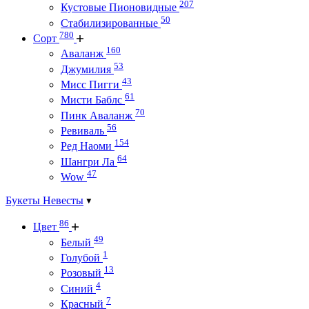
207
Кустовые Пионовидные
50
Стабилизированные
780
Сорт
160
Аваланж
53
Джумилия
43
Мисс Пигги
61
Мисти Баблс
70
Пинк Аваланж
56
Ревиваль
154
Ред Наоми
64
Шангри Ла
47
Wow
Букеты Невесты
86
Цвет
49
Белый
1
Голубой
13
Розовый
4
Синий
7
Красный