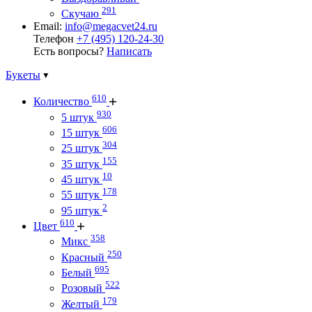
291
Скучаю
Email:
info@megacvet24.ru
Телефон
+7 (495) 120-24-30
Есть вопросы?
Написать
Букеты
610
Количество
930
5 штук
606
15 штук
304
25 штук
155
35 штук
10
45 штук
178
55 штук
2
95 штук
610
Цвет
358
Микс
250
Красный
695
Белый
522
Розовый
179
Желтый