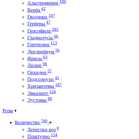
100
Альстромерии
42
Верба
107
Гвоздики
47
Герберы
285
Гипсофила
66
Гладиолусы
113
Гортензии
56
Дендробиум
63
Ирисы
66
Лилии
57
Орхидеи
41
Подсолнухи
187
Хризантемы
124
Эвкалипт
80
Эустомы
Розы
780
Количество
8
Лепестки роз
154
Поштучно