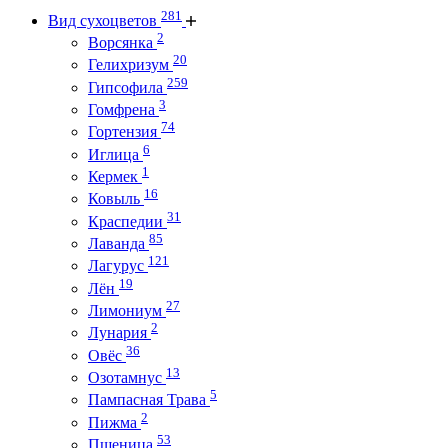
281
Вид сухоцветов
2
Ворсянка
20
Гелихризум
259
Гипсофила
3
Гомфрена
74
Гортензия
6
Иглица
1
Кермек
16
Ковыль
31
Краспедии
85
Лаванда
121
Лагурус
19
Лён
27
Лимониум
2
Лунария
36
Овёс
13
Озотамнус
5
Пампасная Трава
2
Пижма
53
Пшеница