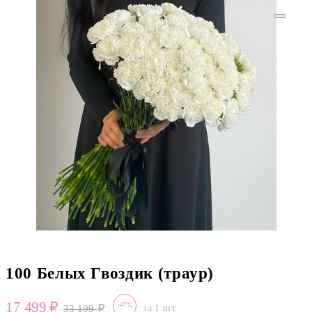
100 Белых Гвоздик (траур)
17 499
-47%
33 199
за 1 шт.