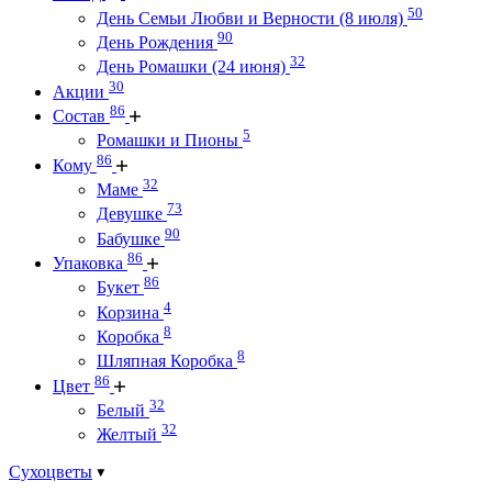
50
День Семьи Любви и Верности (8 июля)
90
День Рождения
32
День Ромашки (24 июня)
30
Акции
86
Состав
5
Ромашки и Пионы
86
Кому
32
Маме
73
Девушке
90
Бабушке
86
Упаковка
86
Букет
4
Корзина
8
Коробка
8
Шляпная Коробка
86
Цвет
32
Белый
32
Желтый
Сухоцветы