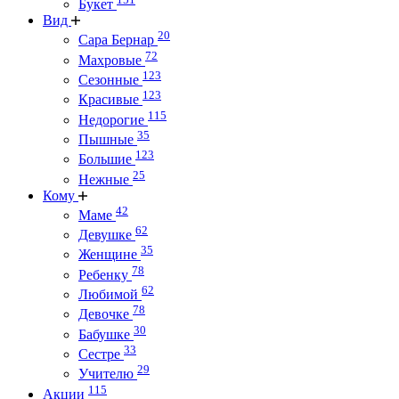
Букет
Вид
20
Сара Бернар
72
Махровые
123
Сезонные
123
Красивые
115
Недорогие
35
Пышные
123
Большие
25
Нежные
Кому
42
Маме
62
Девушке
35
Женщине
78
Ребенку
62
Любимой
78
Девочке
30
Бабушке
33
Сестре
29
Учителю
115
Акции