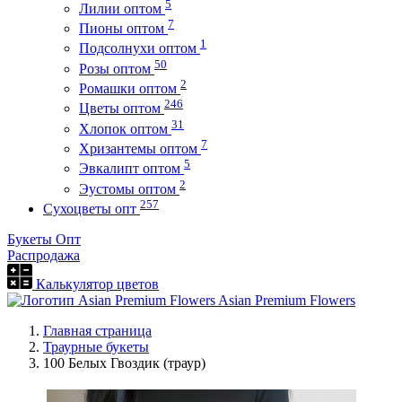
5
Лилии оптом
7
Пионы оптом
1
Подсолнухи оптом
50
Розы оптом
2
Ромашки оптом
246
Цветы оптом
31
Хлопок оптом
7
Хризантемы оптом
5
Эвкалипт оптом
2
Эустомы оптом
257
Сухоцветы опт
Букеты Опт
Распродажа
Калькулятор цветов
Asian Premium Flowers
Главная страница
Траурные букеты
100 Белых Гвоздик (траур)