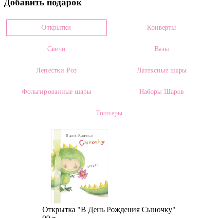
Добавить подарок
0019709
Цвет
Открытки
Конверты
Белый
Свечи
Вазы
Размеры: *
Высота:
60.00
Ширина:
от 60.00
Лепестки Роз
Латексные шары
* - Размеры приводятся в информационных целях и могут меняться в
Фольгированные шары
Наборы Шаров
зависимости от плотности сборки и упаковки.
Топперы
Состав:
Гвоздика Белая Экстра (1 штука)
Сборка под ленту (56-105)
Категории:
Траурные букеты
Открытка "В День Рождения Сыночку"