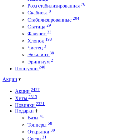
76
Роза стабилизированная
8
Скабиоза
204
Стабилизированные
29
Статица
33
Фалярис
198
Хлопок
3
Чистец
38
Эвкалипт
2
Эрингиум
240
Поштучно
Акции
2427
Акции
2313
Хиты
2321
Новинки
Подарки
41
Вазы
58
Топперы
30
Открытки
21
Свечи