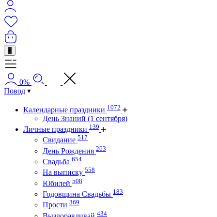
+
0%
Повод
1072
Календарные праздники
День Знаний (1 сентября)
139
Личные праздники
517
Свидание
263
День Рождения
654
Свадьба
558
На выписку
508
Юбилей
183
Годовщина Свадьбы
369
Прости
434
Выздоравливай