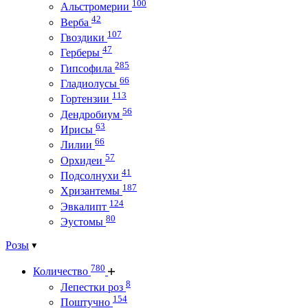
100
Альстромерии
42
Верба
107
Гвоздики
47
Герберы
285
Гипсофила
66
Гладиолусы
113
Гортензии
56
Дендробиум
63
Ирисы
66
Лилии
57
Орхидеи
41
Подсолнухи
187
Хризантемы
124
Эвкалипт
80
Эустомы
Розы
780
Количество
8
Лепестки роз
154
Поштучно