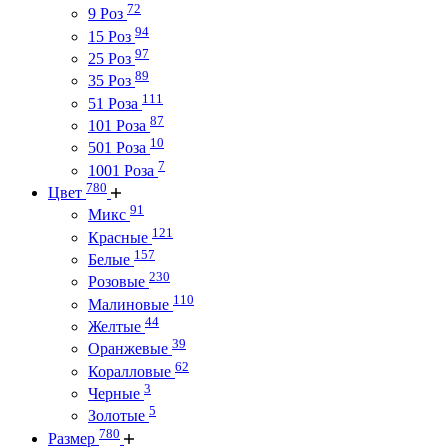
72
9 Роз
94
15 Роз
97
25 Роз
89
35 Роз
111
51 Роза
87
101 Роза
10
501 Роза
7
1001 Роза
780
Цвет
91
Микс
121
Красные
157
Белые
230
Розовые
110
Малиновые
44
Желтые
39
Оранжевые
62
Коралловые
3
Черные
5
Золотые
780
Размер