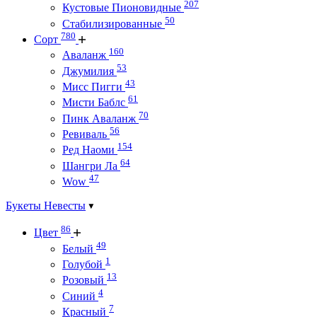
207
Кустовые Пионовидные
50
Стабилизированные
780
Сорт
160
Аваланж
53
Джумилия
43
Мисс Пигги
61
Мисти Баблс
70
Пинк Аваланж
56
Ревиваль
154
Ред Наоми
64
Шангри Ла
47
Wow
Букеты Невесты
86
Цвет
49
Белый
1
Голубой
13
Розовый
4
Синий
7
Красный