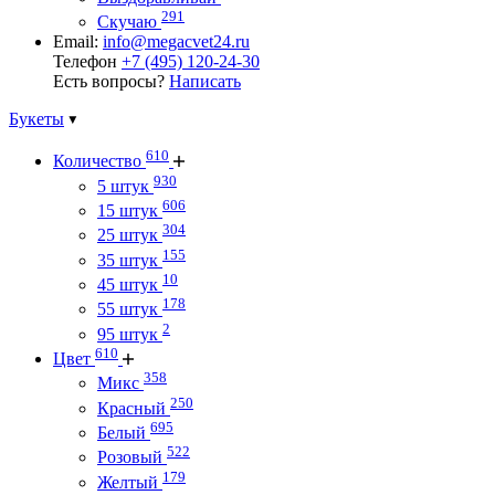
291
Скучаю
Email:
info@megacvet24.ru
Телефон
+7 (495) 120-24-30
Есть вопросы?
Написать
Букеты
610
Количество
930
5 штук
606
15 штук
304
25 штук
155
35 штук
10
45 штук
178
55 штук
2
95 штук
610
Цвет
358
Микс
250
Красный
695
Белый
522
Розовый
179
Желтый