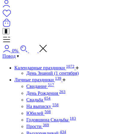
+
0%
Повод
1072
Календарные праздники
День Знаний (1 сентября)
139
Личные праздники
517
Свидание
263
День Рождения
654
Свадьба
558
На выписку
508
Юбилей
183
Годовщина Свадьбы
369
Прости
434
Выздоравливай