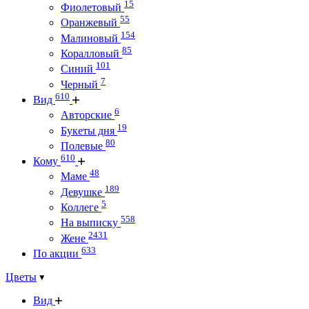
15
Фиолетовый
55
Оранжевый
154
Малиновый
85
Коралловый
101
Синий
7
Черный
610
Вид
6
Авторские
19
Букеты дня
80
Полевые
610
Кому
48
Маме
189
Девушке
5
Коллеге
558
На выписку
2431
Жене
633
По акции
Цветы
Вид