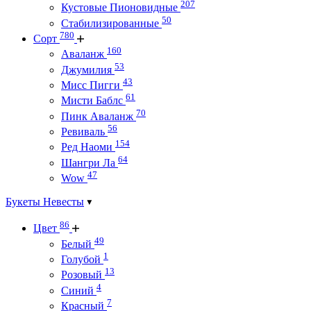
207
Кустовые Пионовидные
50
Стабилизированные
780
Сорт
160
Аваланж
53
Джумилия
43
Мисс Пигги
61
Мисти Баблс
70
Пинк Аваланж
56
Ревиваль
154
Ред Наоми
64
Шангри Ла
47
Wow
Букеты Невесты
86
Цвет
49
Белый
1
Голубой
13
Розовый
4
Синий
7
Красный