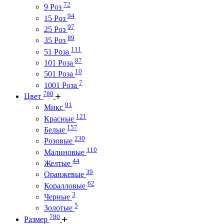
72
9 Роз
94
15 Роз
97
25 Роз
89
35 Роз
111
51 Роза
87
101 Роза
10
501 Роза
7
1001 Роза
780
Цвет
91
Микс
121
Красные
157
Белые
230
Розовые
110
Малиновые
44
Желтые
39
Оранжевые
62
Коралловые
3
Черные
5
Золотые
780
Размер