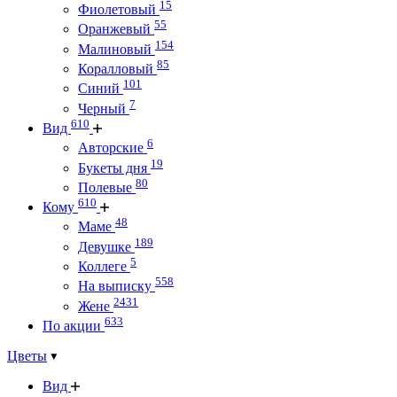
15
Фиолетовый
55
Оранжевый
154
Малиновый
85
Коралловый
101
Синий
7
Черный
610
Вид
6
Авторские
19
Букеты дня
80
Полевые
610
Кому
48
Маме
189
Девушке
5
Коллеге
558
На выписку
2431
Жене
633
По акции
Цветы
Вид