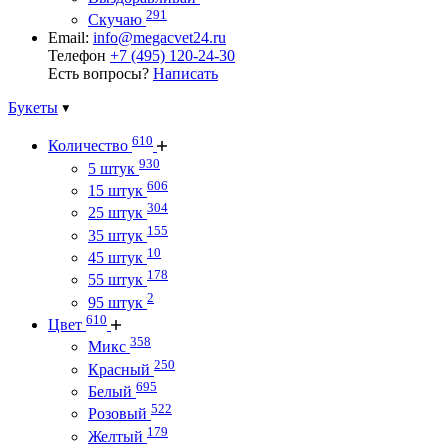
291
Скучаю
Email:
info@megacvet24.ru
Телефон
+7 (495) 120-24-30
Есть вопросы?
Написать
Букеты
610
Количество
930
5 штук
606
15 штук
304
25 штук
155
35 штук
10
45 штук
178
55 штук
2
95 штук
610
Цвет
358
Микс
250
Красный
695
Белый
522
Розовый
179
Желтый