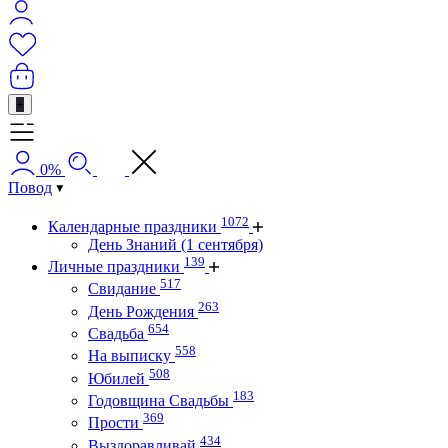
+
0%
Повод
1072
Календарные праздники
День Знаний (1 сентября)
139
Личные праздники
517
Свидание
263
День Рождения
654
Свадьба
558
На выписку
508
Юбилей
183
Годовщина Свадьбы
369
Прости
434
Выздоравливай