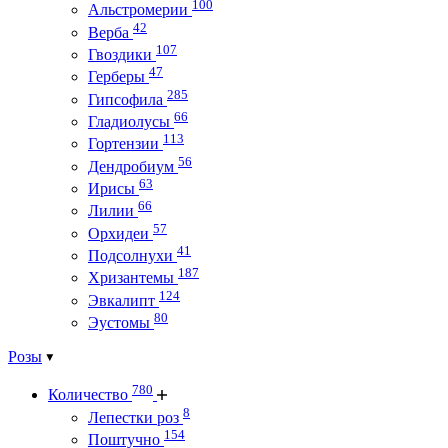
100
Альстромерии
42
Верба
107
Гвоздики
47
Герберы
285
Гипсофила
66
Гладиолусы
113
Гортензии
56
Дендробиум
63
Ирисы
66
Лилии
57
Орхидеи
41
Подсолнухи
187
Хризантемы
124
Эвкалипт
80
Эустомы
Розы
780
Количество
8
Лепестки роз
154
Поштучно