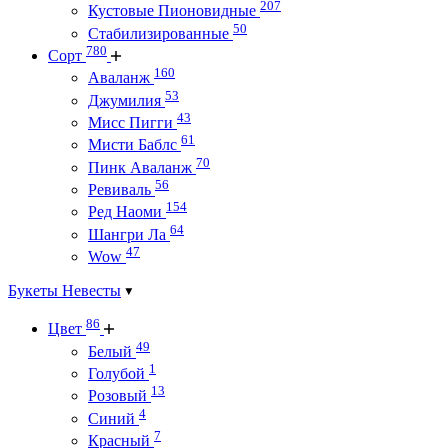
207
Кустовые Пионовидные
50
Стабилизированные
780
Сорт
160
Аваланж
53
Джумилия
43
Мисс Пигги
61
Мисти Баблс
70
Пинк Аваланж
56
Ревиваль
154
Ред Наоми
64
Шангри Ла
47
Wow
Букеты Невесты
86
Цвет
49
Белый
1
Голубой
13
Розовый
4
Синий
7
Красный