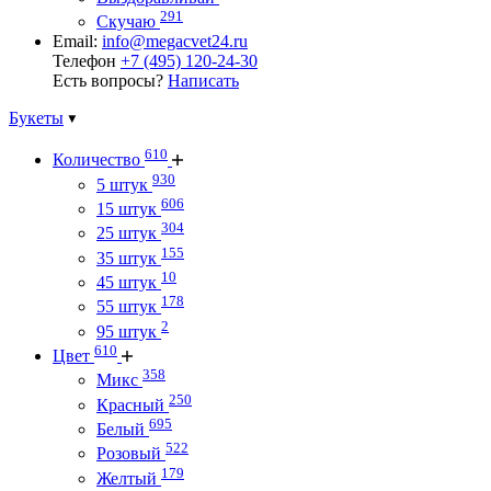
291
Скучаю
Email:
info@megacvet24.ru
Телефон
+7 (495) 120-24-30
Есть вопросы?
Написать
Букеты
610
Количество
930
5 штук
606
15 штук
304
25 штук
155
35 штук
10
45 штук
178
55 штук
2
95 штук
610
Цвет
358
Микс
250
Красный
695
Белый
522
Розовый
179
Желтый