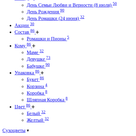
50
День Семьи Любви и Верности (8 июля)
90
День Рождения
32
День Ромашки (24 июня)
30
Акции
86
Состав
5
Ромашки и Пионы
86
Кому
32
Маме
73
Девушке
90
Бабушке
86
Упаковка
86
Букет
4
Корзина
8
Коробка
8
Шляпная Коробка
86
Цвет
32
Белый
32
Желтый
Сухоцветы