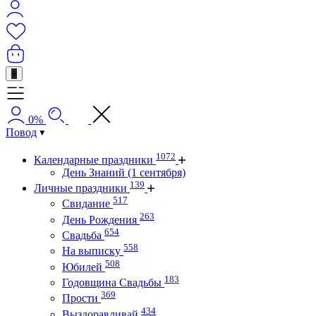
+
0%
Повод
1072
Календарные праздники
День Знаний (1 сентября)
139
Личные праздники
517
Свидание
263
День Рождения
654
Свадьба
558
На выписку
508
Юбилей
183
Годовщина Свадьбы
369
Прости
434
Выздоравливай