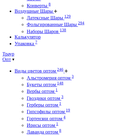
8
Конверты
Воздушные Шары
129
Латексные Шары
294
Фольгированные Шары
138
Наборы Шаров
Калькулятор
7
Упаковка
Траур
Опт
246
Виды цветов оптом
3
Альстромерия оптом
148
Букеты оптом
1
Вербы оптом
3
Гвоздики оптом
1
Герберы оптом
19
Гипсофилы оптом
4
Гортензии оптом
1
Ирисы оптом
8
Лаванда оптом