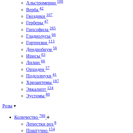
100
Альстромерии
42
Верба
107
Гвоздики
47
Герберы
285
Гипсофила
66
Гладиолусы
113
Гортензии
56
Дендробиум
63
Ирисы
66
Лилии
57
Орхидеи
41
Подсолнухи
187
Хризантемы
124
Эвкалипт
80
Эустомы
Розы
780
Количество
8
Лепестки роз
154
Поштучно