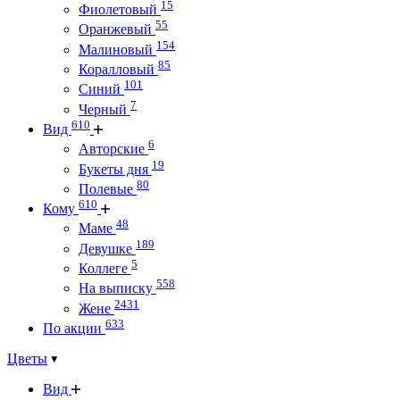
15
Фиолетовый
55
Оранжевый
154
Малиновый
85
Коралловый
101
Синий
7
Черный
610
Вид
6
Авторские
19
Букеты дня
80
Полевые
610
Кому
48
Маме
189
Девушке
5
Коллеге
558
На выписку
2431
Жене
633
По акции
Цветы
Вид