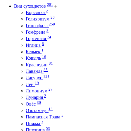
281
Вид сухоцветов
2
Ворсянка
20
Гелихризум
259
Гипсофила
3
Гомфрена
74
Гортензия
6
Иглица
1
Кермек
16
Ковыль
31
Краспедии
85
Лаванда
121
Лагурус
19
Лён
27
Лимониум
2
Лунария
36
Овёс
13
Озотамнус
5
Пампасная Трава
2
Пижма
53
Пшеница