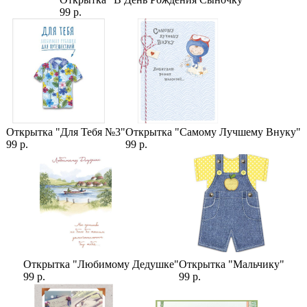
99 р.
Категории:
Цветы
,
Цветы на 8 марта
,
Цены
,
Тюльпаны
,
11 Тюльпанов
Открытка "Для Тебя №3"
Открытка "Самому Лучшему Внуку"
99 р.
99 р.
Открытка "Любимому Дедушке"
Открытка "Мальчику"
99 р.
99 р.