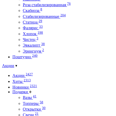
76
Роза стабилизированная
8
Скабиоза
204
Стабилизированные
29
Статица
33
Фалярис
198
Хлопок
3
Чистец
38
Эвкалипт
2
Эрингиум
240
Поштучно
Акции
2427
Акции
2313
Хиты
2321
Новинки
Подарки
41
Вазы
58
Топперы
30
Открытки
21
Свечи