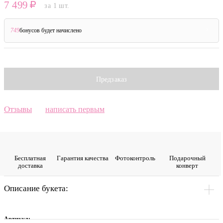
7 499
за 1 шт.
749
бонусов будет начислено
?
Предзаказ
Отзывы
написать первым
Бесплатная
Гарантия качества
Фото­контроль
Подарочный
доставка
конверт
Описание букета:
Артикул: