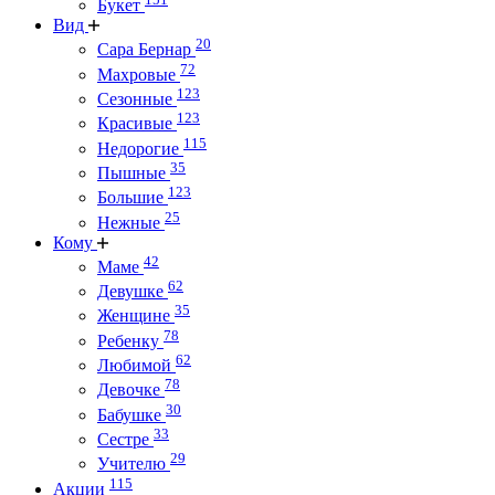
Букет
Вид
20
Сара Бернар
72
Махровые
123
Сезонные
123
Красивые
115
Недорогие
35
Пышные
123
Большие
25
Нежные
Кому
42
Маме
62
Девушке
35
Женщине
78
Ребенку
62
Любимой
78
Девочке
30
Бабушке
33
Сестре
29
Учителю
115
Акции