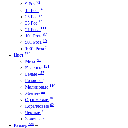
72
9 Роз
94
15 Роз
97
25 Роз
89
35 Роз
111
51 Роза
87
101 Роза
10
501 Роза
7
1001 Роза
780
Цвет
91
Микс
121
Красные
157
Белые
230
Розовые
110
Малиновые
44
Желтые
39
Оранжевые
62
Коралловые
3
Черные
5
Золотые
780
Размер