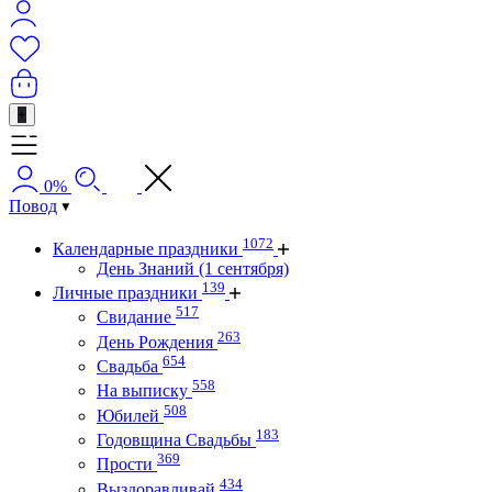
+
0%
Повод
1072
Календарные праздники
День Знаний (1 сентября)
139
Личные праздники
517
Свидание
263
День Рождения
654
Свадьба
558
На выписку
508
Юбилей
183
Годовщина Свадьбы
369
Прости
434
Выздоравливай