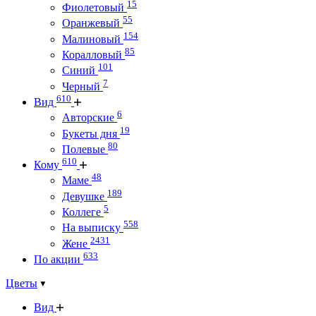
15
Фиолетовый
55
Оранжевый
154
Малиновый
85
Коралловый
101
Синий
7
Черный
610
Вид
6
Авторские
19
Букеты дня
80
Полевые
610
Кому
48
Маме
189
Девушке
5
Коллеге
558
На выписку
2431
Жене
633
По акции
Цветы
Вид