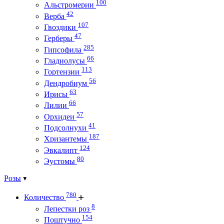
100
Альстромерии
42
Верба
107
Гвоздики
47
Герберы
285
Гипсофила
66
Гладиолусы
113
Гортензии
56
Дендробиум
63
Ирисы
66
Лилии
57
Орхидеи
41
Подсолнухи
187
Хризантемы
124
Эвкалипт
80
Эустомы
Розы
780
Количество
8
Лепестки роз
154
Поштучно