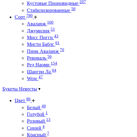
207
Кустовые Пионовидные
50
Стабилизированные
780
Сорт
160
Аваланж
53
Джумилия
43
Мисс Пигги
61
Мисти Баблс
70
Пинк Аваланж
56
Ревиваль
154
Ред Наоми
64
Шангри Ла
47
Wow
Букеты Невесты
86
Цвет
49
Белый
1
Голубой
13
Розовый
4
Синий
7
Красный