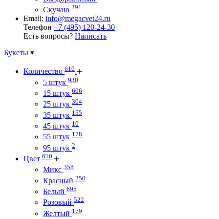
291
Скучаю
Email:
info@megacvet24.ru
Телефон
+7 (495) 120-24-30
Есть вопросы?
Написать
Букеты
610
Количество
930
5 штук
606
15 штук
304
25 штук
155
35 штук
10
45 штук
178
55 штук
2
95 штук
610
Цвет
358
Микс
250
Красный
695
Белый
522
Розовый
179
Желтый