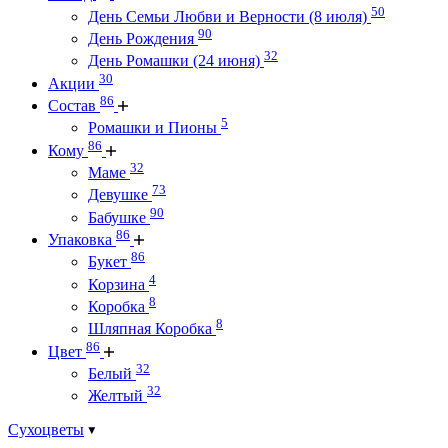
50
День Семьи Любви и Верности (8 июля)
90
День Рождения
32
День Ромашки (24 июня)
30
Акции
86
Состав
5
Ромашки и Пионы
86
Кому
32
Маме
73
Девушке
90
Бабушке
86
Упаковка
86
Букет
4
Корзина
8
Коробка
8
Шляпная Коробка
86
Цвет
32
Белый
32
Желтый
Сухоцветы