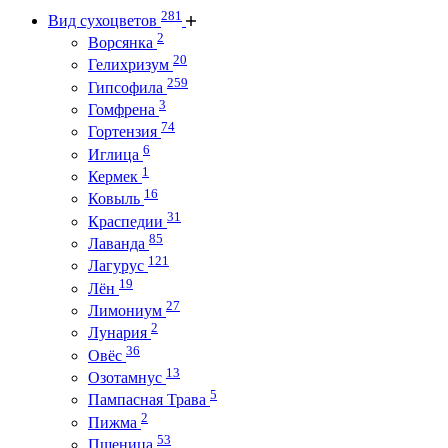
281
Вид сухоцветов
2
Ворсянка
20
Гелихризум
259
Гипсофила
3
Гомфрена
74
Гортензия
6
Иглица
1
Кермек
16
Ковыль
31
Краспедии
85
Лаванда
121
Лагурус
19
Лён
27
Лимониум
2
Лунария
36
Овёс
13
Озотамнус
5
Пампасная Трава
2
Пижма
53
Пшеница