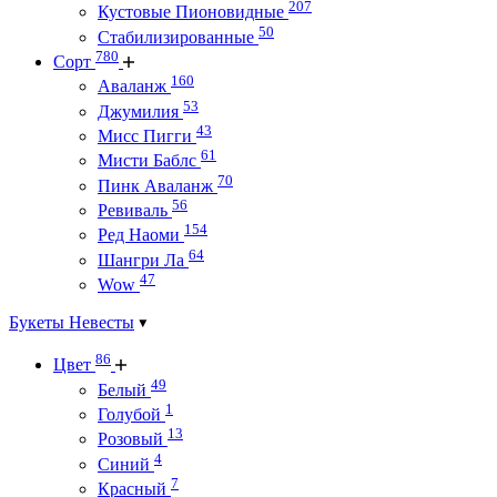
207
Кустовые Пионовидные
50
Стабилизированные
780
Сорт
160
Аваланж
53
Джумилия
43
Мисс Пигги
61
Мисти Баблс
70
Пинк Аваланж
56
Ревиваль
154
Ред Наоми
64
Шангри Ла
47
Wow
Букеты Невесты
86
Цвет
49
Белый
1
Голубой
13
Розовый
4
Синий
7
Красный