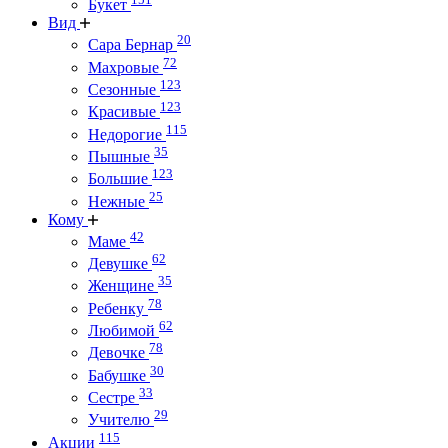
Букет
Вид
20
Сара Бернар
72
Махровые
123
Сезонные
123
Красивые
115
Недорогие
35
Пышные
123
Большие
25
Нежные
Кому
42
Маме
62
Девушке
35
Женщине
78
Ребенку
62
Любимой
78
Девочке
30
Бабушке
33
Сестре
29
Учителю
115
Акции