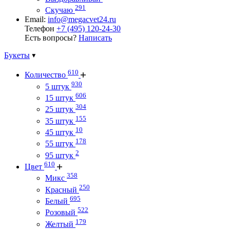
291
Скучаю
Email:
info@megacvet24.ru
Телефон
+7 (495) 120-24-30
Есть вопросы?
Написать
Букеты
610
Количество
930
5 штук
606
15 штук
304
25 штук
155
35 штук
10
45 штук
178
55 штук
2
95 штук
610
Цвет
358
Микс
250
Красный
695
Белый
522
Розовый
179
Желтый