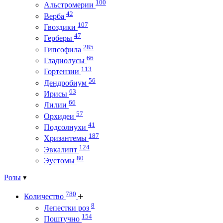
100
Альстромерии
42
Верба
107
Гвоздики
47
Герберы
285
Гипсофила
66
Гладиолусы
113
Гортензии
56
Дендробиум
63
Ирисы
66
Лилии
57
Орхидеи
41
Подсолнухи
187
Хризантемы
124
Эвкалипт
80
Эустомы
Розы
780
Количество
8
Лепестки роз
154
Поштучно