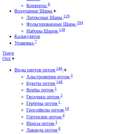
8
Конверты
Воздушные Шары
129
Латексные Шары
294
Фольгированные Шары
138
Наборы Шаров
Калькулятор
7
Упаковка
Траур
Опт
246
Виды цветов оптом
3
Альстромерия оптом
148
Букеты оптом
1
Вербы оптом
3
Гвоздики оптом
1
Герберы оптом
19
Гипсофилы оптом
4
Гортензии оптом
1
Ирисы оптом
8
Лаванда оптом