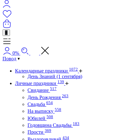
+
0%
Повод
1072
Календарные праздники
День Знаний (1 сентября)
139
Личные праздники
517
Свидание
263
День Рождения
654
Свадьба
558
На выписку
508
Юбилей
183
Годовщина Свадьбы
369
Прости
434
Выздоравливай