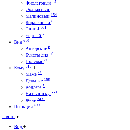
15
Фиолетовый
55
Оранжевый
154
Малиновый
85
Коралловый
101
Синий
7
Черный
610
Вид
6
Авторские
19
Букеты дня
80
Полевые
610
Кому
48
Маме
189
Девушке
5
Коллеге
558
На выписку
2431
Жене
633
По акции
Цветы
Вид