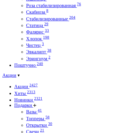
76
Роза стабилизированная
8
Скабиоза
204
Стабилизированные
29
Статица
33
Фалярис
198
Хлопок
3
Чистец
38
Эвкалипт
2
Эрингиум
240
Поштучно
Акции
2427
Акции
2313
Хиты
2321
Новинки
Подарки
41
Вазы
58
Топперы
30
Открытки
21
Свечи