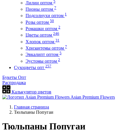
5
Лилии оптом
7
Пионы оптом
1
Подсолнухи оптом
50
Розы оптом
2
Ромашки оптом
246
Цветы оптом
31
Хлопок оптом
7
Хризантемы оптом
5
Эвкалипт оптом
2
Эустомы оптом
257
Сухоцветы опт
Букеты Опт
Распродажа
Калькулятор цветов
Asian Premium Flowers
Главная страница
Тюльпаны Попугаи
Тюльпаны Попугаи