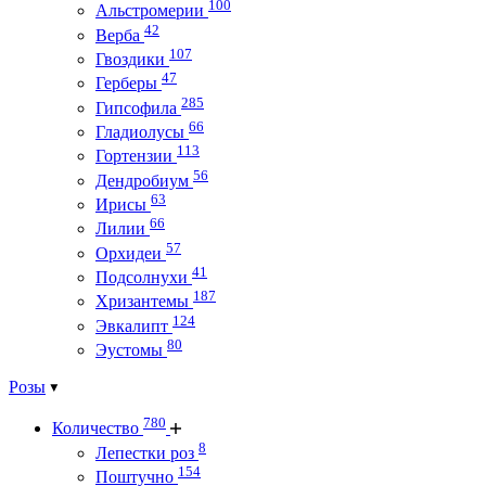
100
Альстромерии
42
Верба
107
Гвоздики
47
Герберы
285
Гипсофила
66
Гладиолусы
113
Гортензии
56
Дендробиум
63
Ирисы
66
Лилии
57
Орхидеи
41
Подсолнухи
187
Хризантемы
124
Эвкалипт
80
Эустомы
Розы
780
Количество
8
Лепестки роз
154
Поштучно