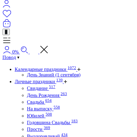
+
0%
Повод
1072
Календарные праздники
День Знаний (1 сентября)
139
Личные праздники
517
Свидание
263
День Рождения
654
Свадьба
558
На выписку
508
Юбилей
183
Годовщина Свадьбы
369
Прости
434
Выздоравливай