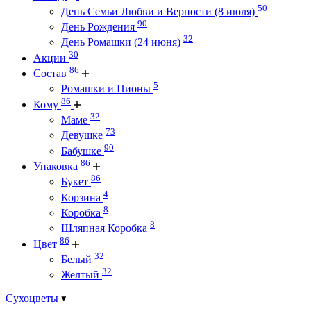
50
День Семьи Любви и Верности (8 июля)
90
День Рождения
32
День Ромашки (24 июня)
30
Акции
86
Состав
5
Ромашки и Пионы
86
Кому
32
Маме
73
Девушке
90
Бабушке
86
Упаковка
86
Букет
4
Корзина
8
Коробка
8
Шляпная Коробка
86
Цвет
32
Белый
32
Желтый
Сухоцветы