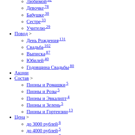
Любимой
78
Девочке
30
Бабушке
33
Сестре
29
Учителю
Повод
>
131
День Рождения
102
Свадьба
87
Выписка
40
Юбилей
80
Годовщина Свадьбы
Акции
Состав
>
5
Пионы и Ромашки
5
Пионы и Розы
4
Пионы и Эвкалипт
5
Пионы и Зелень
13
Пионы и Гортензии
Цена
>
6
до 3000 рублей
5
до 4000 рублей