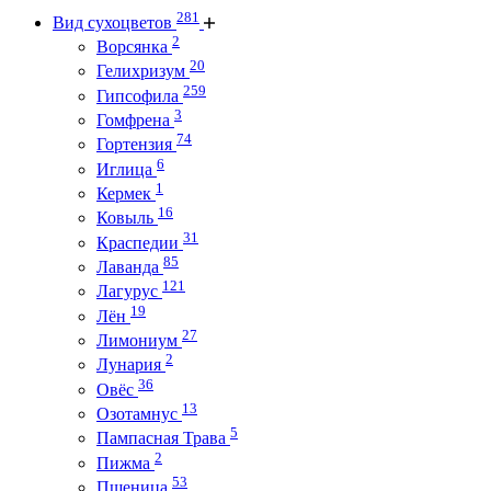
281
Вид сухоцветов
2
Ворсянка
20
Гелихризум
259
Гипсофила
3
Гомфрена
74
Гортензия
6
Иглица
1
Кермек
16
Ковыль
31
Краспедии
85
Лаванда
121
Лагурус
19
Лён
27
Лимониум
2
Лунария
36
Овёс
13
Озотамнус
5
Пампасная Трава
2
Пижма
53
Пшеница