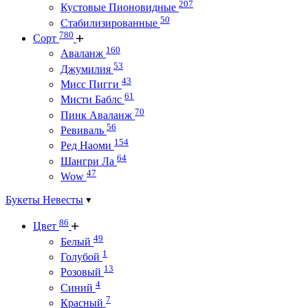
207
Кустовые Пионовидные
50
Стабилизированные
780
Сорт
160
Аваланж
53
Джумилия
43
Мисс Пигги
61
Мисти Баблс
70
Пинк Аваланж
56
Ревиваль
154
Ред Наоми
64
Шангри Ла
47
Wow
Букеты Невесты
86
Цвет
49
Белый
1
Голубой
13
Розовый
4
Синий
7
Красный