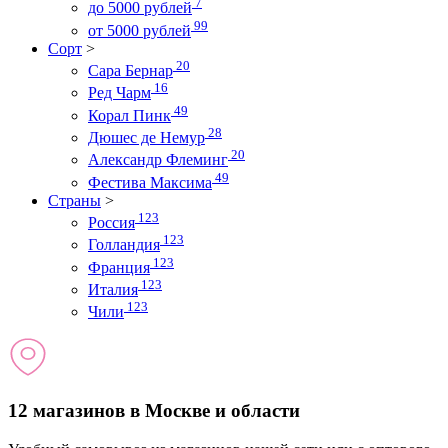
7
до 5000 рублей
99
от 5000 рублей
Сорт
>
20
Сара Бернар
16
Ред Чарм
49
Корал Пинк
28
Дюшес де Немур
20
Александр Флеминг
49
Фестива Максима
Страны
>
123
Россия
123
Голландия
123
Франция
123
Италия
123
Чили
12 магазинов в Москве и области