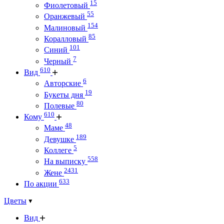
15
Фиолетовый
55
Оранжевый
154
Малиновый
85
Коралловый
101
Синий
7
Черный
610
Вид
6
Авторские
19
Букеты дня
80
Полевые
610
Кому
48
Маме
189
Девушке
5
Коллеге
558
На выписку
2431
Жене
633
По акции
Цветы
Вид