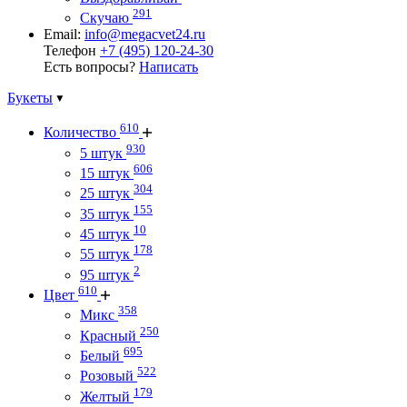
291
Скучаю
Email:
info@megacvet24.ru
Телефон
+7 (495) 120-24-30
Есть вопросы?
Написать
Букеты
610
Количество
930
5 штук
606
15 штук
304
25 штук
155
35 штук
10
45 штук
178
55 штук
2
95 штук
610
Цвет
358
Микс
250
Красный
695
Белый
522
Розовый
179
Желтый