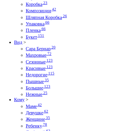
23
Коробка
42
Композиции
26
Шляпная Коробка
66
Упаковка
66
Пленка
151
Букет
Вид
>
20
Сара Бернар
72
Махровые
123
Сезонные
123
Красивые
115
Недорогие
35
Пышные
123
Большие
25
Нежные
Кому
>
42
Маме
62
Девушке
35
Женщине
78
Ребенку
62