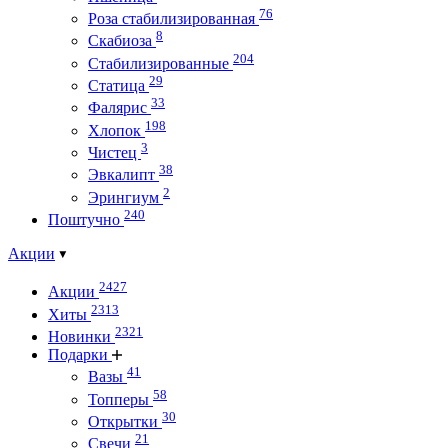
76
Роза стабилизированная
8
Скабиоза
204
Стабилизированные
29
Статица
33
Фалярис
198
Хлопок
3
Чистец
38
Эвкалипт
2
Эрингиум
240
Поштучно
Акции
2427
Акции
2313
Хиты
2321
Новинки
Подарки
41
Вазы
58
Топперы
30
Открытки
21
Свечи