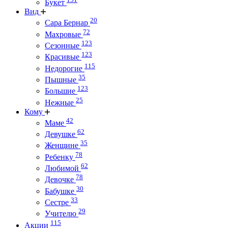
Букет
Вид
20
Сара Бернар
72
Махровые
123
Сезонные
123
Красивые
115
Недорогие
35
Пышные
123
Большие
25
Нежные
Кому
42
Маме
62
Девушке
35
Женщине
78
Ребенку
62
Любимой
78
Девочке
30
Бабушке
33
Сестре
29
Учителю
115
Акции