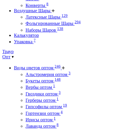
8
Конверты
Воздушные Шары
129
Латексные Шары
294
Фольгированные Шары
138
Наборы Шаров
Калькулятор
7
Упаковка
Траур
Опт
246
Виды цветов оптом
3
Альстромерия оптом
148
Букеты оптом
1
Вербы оптом
3
Гвоздики оптом
1
Герберы оптом
19
Гипсофилы оптом
4
Гортензии оптом
1
Ирисы оптом
8
Лаванда оптом