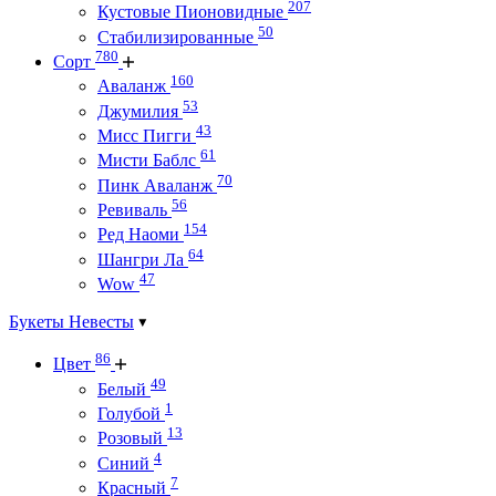
207
Кустовые Пионовидные
50
Стабилизированные
780
Сорт
160
Аваланж
53
Джумилия
43
Мисс Пигги
61
Мисти Баблс
70
Пинк Аваланж
56
Ревиваль
154
Ред Наоми
64
Шангри Ла
47
Wow
Букеты Невесты
86
Цвет
49
Белый
1
Голубой
13
Розовый
4
Синий
7
Красный