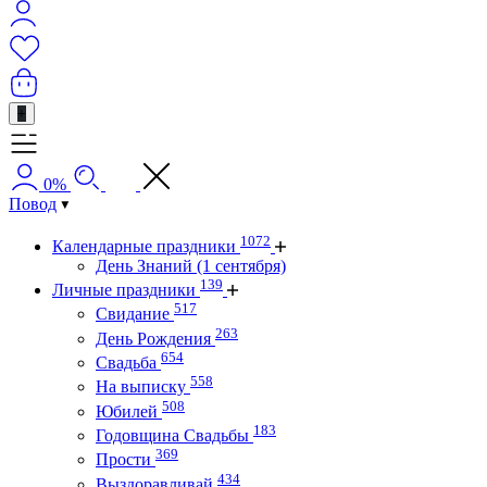
+
0%
Повод
1072
Календарные праздники
День Знаний (1 сентября)
139
Личные праздники
517
Свидание
263
День Рождения
654
Свадьба
558
На выписку
508
Юбилей
183
Годовщина Свадьбы
369
Прости
434
Выздоравливай