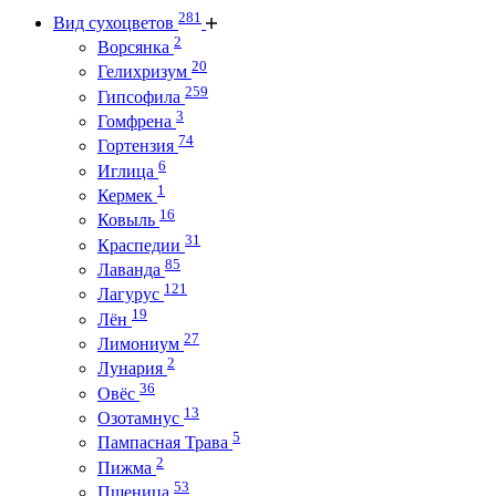
281
Вид сухоцветов
2
Ворсянка
20
Гелихризум
259
Гипсофила
3
Гомфрена
74
Гортензия
6
Иглица
1
Кермек
16
Ковыль
31
Краспедии
85
Лаванда
121
Лагурус
19
Лён
27
Лимониум
2
Лунария
36
Овёс
13
Озотамнус
5
Пампасная Трава
2
Пижма
53
Пшеница