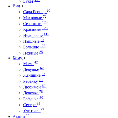
Букет
Вид
20
Сара Бернар
72
Махровые
123
Сезонные
123
Красивые
115
Недорогие
35
Пышные
123
Большие
25
Нежные
Кому
42
Маме
62
Девушке
35
Женщине
78
Ребенку
62
Любимой
78
Девочке
30
Бабушке
33
Сестре
29
Учителю
115
Акции