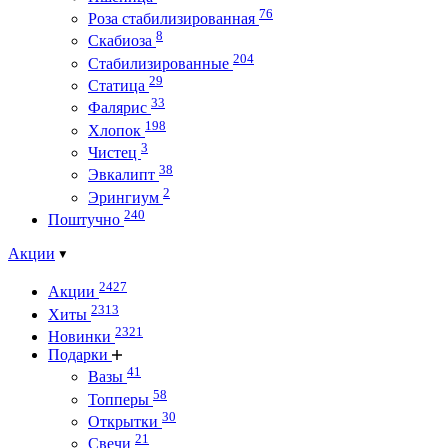
76
Роза стабилизированная
8
Скабиоза
204
Стабилизированные
29
Статица
33
Фалярис
198
Хлопок
3
Чистец
38
Эвкалипт
2
Эрингиум
240
Поштучно
Акции
2427
Акции
2313
Хиты
2321
Новинки
Подарки
41
Вазы
58
Топперы
30
Открытки
21
Свечи