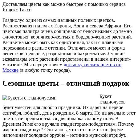
Доставляем цветы как можно быстрее с помощью сервиса
Яндекс Такси
Гладиолус один из самых изящных полевых цветков.
Распространен на лугах Европы, Азии и севера Африки. Его
цветовая палитра очень обширная: от белоснежных до темно-
фиолетовых, коричнево-желтых и бордово-черных растений.
Расцветка может быть как однотонная, так и с плавными
переходами в разные оттенки. Отличаться может и форма
лепестков: цельные, разрезанные и бахромчатые. Лучшие
экземпляры этих растений представлены в нашем интернет-
магазине. Мы осуществляем
доставку свежих цветов по
Москве
(в любую точку города).
Сезонные цветы – отличный подарок
Букет
гладиолусов
будет уместен для любого праздника. Их дарят на первое
сентября, юбилей, день рождения, 8 марта. Но изначально этот
цветок не предназначался для подарка слабому полу. В
Древнем Риме его вручали гладиаторам-победителям. Почему
именно гладиолус? Считалось, что этот цветок по форме
напоминает холодное оружие – истинно мужской атрибут.