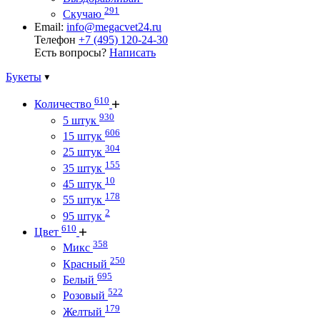
291
Скучаю
Email:
info@megacvet24.ru
Телефон
+7 (495) 120-24-30
Есть вопросы?
Написать
Букеты
610
Количество
930
5 штук
606
15 штук
304
25 штук
155
35 штук
10
45 штук
178
55 штук
2
95 штук
610
Цвет
358
Микс
250
Красный
695
Белый
522
Розовый
179
Желтый