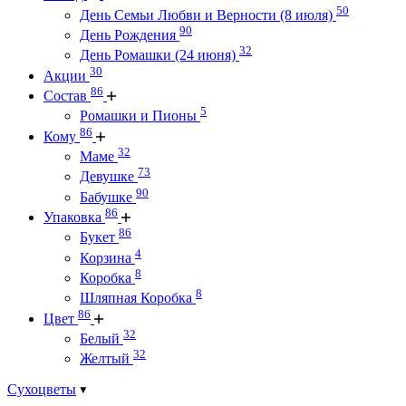
50
День Семьи Любви и Верности (8 июля)
90
День Рождения
32
День Ромашки (24 июня)
30
Акции
86
Состав
5
Ромашки и Пионы
86
Кому
32
Маме
73
Девушке
90
Бабушке
86
Упаковка
86
Букет
4
Корзина
8
Коробка
8
Шляпная Коробка
86
Цвет
32
Белый
32
Желтый
Сухоцветы