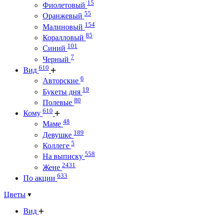
15
Фиолетовый
55
Оранжевый
154
Малиновый
85
Коралловый
101
Синий
7
Черный
610
Вид
6
Авторские
19
Букеты дня
80
Полевые
610
Кому
48
Маме
189
Девушке
5
Коллеге
558
На выписку
2431
Жене
633
По акции
Цветы
Вид