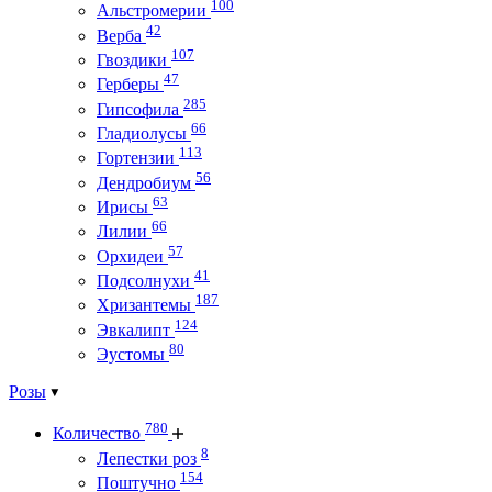
100
Альстромерии
42
Верба
107
Гвоздики
47
Герберы
285
Гипсофила
66
Гладиолусы
113
Гортензии
56
Дендробиум
63
Ирисы
66
Лилии
57
Орхидеи
41
Подсолнухи
187
Хризантемы
124
Эвкалипт
80
Эустомы
Розы
780
Количество
8
Лепестки роз
154
Поштучно