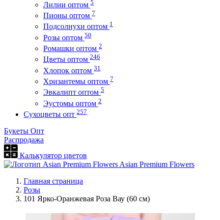
5
Лилии оптом
7
Пионы оптом
1
Подсолнухи оптом
50
Розы оптом
2
Ромашки оптом
246
Цветы оптом
31
Хлопок оптом
7
Хризантемы оптом
5
Эвкалипт оптом
2
Эустомы оптом
257
Сухоцветы опт
Букеты Опт
Распродажа
Калькулятор цветов
Asian Premium Flowers
Главная страница
Розы
101 Ярко-Оранжевая Роза Вау (60 см)