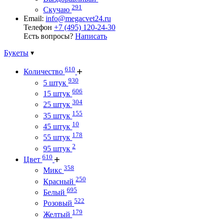
291
Скучаю
Email:
info@megacvet24.ru
Телефон
+7 (495) 120-24-30
Есть вопросы?
Написать
Букеты
610
Количество
930
5 штук
606
15 штук
304
25 штук
155
35 штук
10
45 штук
178
55 штук
2
95 штук
610
Цвет
358
Микс
250
Красный
695
Белый
522
Розовый
179
Желтый