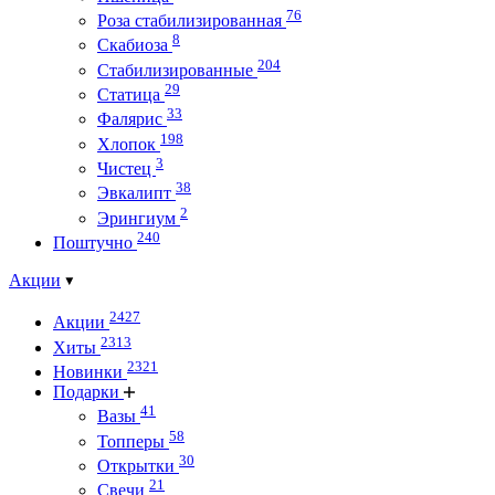
76
Роза стабилизированная
8
Скабиоза
204
Стабилизированные
29
Статица
33
Фалярис
198
Хлопок
3
Чистец
38
Эвкалипт
2
Эрингиум
240
Поштучно
Акции
2427
Акции
2313
Хиты
2321
Новинки
Подарки
41
Вазы
58
Топперы
30
Открытки
21
Свечи