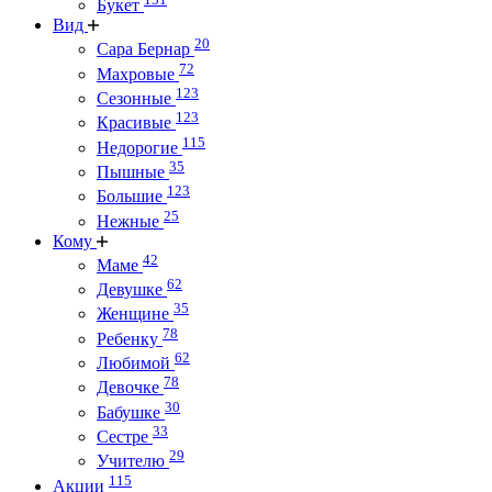
Букет
Вид
20
Сара Бернар
72
Махровые
123
Сезонные
123
Красивые
115
Недорогие
35
Пышные
123
Большие
25
Нежные
Кому
42
Маме
62
Девушке
35
Женщине
78
Ребенку
62
Любимой
78
Девочке
30
Бабушке
33
Сестре
29
Учителю
115
Акции