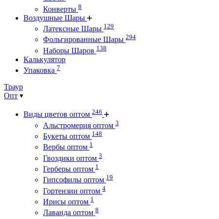
8
Конверты
Воздушные Шары
129
Латексные Шары
294
Фольгированные Шары
138
Наборы Шаров
Калькулятор
7
Упаковка
Траур
Опт
246
Виды цветов оптом
3
Альстромерия оптом
148
Букеты оптом
1
Вербы оптом
3
Гвоздики оптом
1
Герберы оптом
19
Гипсофилы оптом
4
Гортензии оптом
1
Ирисы оптом
8
Лаванда оптом