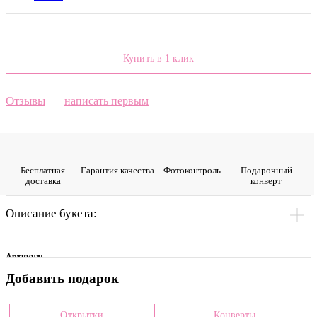
Купить в 1 клик
Отзывы
написать первым
Бесплатная
Гарантия качества
Фото­контроль
Подарочный
доставка
конверт
Описание букета:
Артикул:
Добавить подарок
0010172
Цвет
Открытки
Конверты