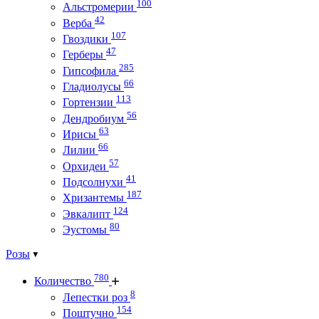
100
Альстромерии
42
Верба
107
Гвоздики
47
Герберы
285
Гипсофила
66
Гладиолусы
113
Гортензии
56
Дендробиум
63
Ирисы
66
Лилии
57
Орхидеи
41
Подсолнухи
187
Хризантемы
124
Эвкалипт
80
Эустомы
Розы
780
Количество
8
Лепестки роз
154
Поштучно