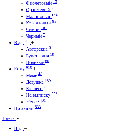
15
Фиолетовый
55
Оранжевый
154
Малиновый
85
Коралловый
101
Синий
7
Черный
610
Вид
6
Авторские
19
Букеты дня
80
Полевые
610
Кому
48
Маме
189
Девушке
5
Коллеге
558
На выписку
2431
Жене
633
По акции
Цветы
Вид