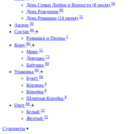
50
День Семьи Любви и Верности (8 июля)
90
День Рождения
32
День Ромашки (24 июня)
30
Акции
86
Состав
5
Ромашки и Пионы
86
Кому
32
Маме
73
Девушке
90
Бабушке
86
Упаковка
86
Букет
4
Корзина
8
Коробка
8
Шляпная Коробка
86
Цвет
32
Белый
32
Желтый
Сухоцветы