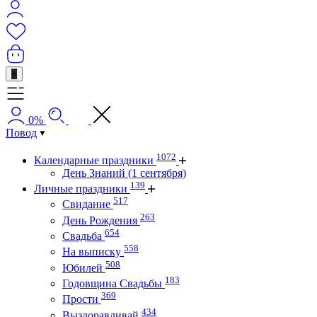
+
0%
Повод
1072
Календарные праздники
День Знаний (1 сентября)
139
Личные праздники
517
Свидание
263
День Рождения
654
Свадьба
558
На выписку
508
Юбилей
183
Годовщина Свадьбы
369
Прости
434
Выздоравливай