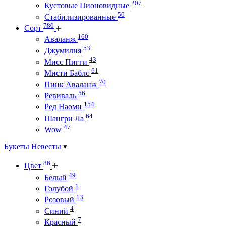
207
Кустовые Пионовидные
50
Стабилизированные
780
Сорт
160
Аваланж
53
Джумилия
43
Мисс Пигги
61
Мисти Баблс
70
Пинк Аваланж
56
Ревиваль
154
Ред Наоми
64
Шангри Ла
47
Wow
Букеты Невесты
86
Цвет
49
Белый
1
Голубой
13
Розовый
4
Синий
7
Красный