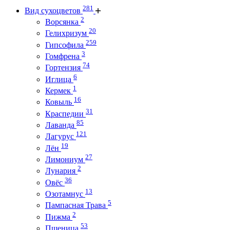
281
Вид сухоцветов
2
Ворсянка
20
Гелихризум
259
Гипсофила
3
Гомфрена
74
Гортензия
6
Иглица
1
Кермек
16
Ковыль
31
Краспедии
85
Лаванда
121
Лагурус
19
Лён
27
Лимониум
2
Лунария
36
Овёс
13
Озотамнус
5
Пампасная Трава
2
Пижма
53
Пшеница